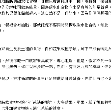
攝取脂肪與碳水化合物，身體只會消耗其中一種
，
並將另一個儲
會先分解吐司做為能量，因為碳水化合物向來是身體的能量首選
會將其保留並儲藏起來。這自然不是一件好事，因為你明明想要
的一餐裡含有油脂，那就確保不要同時間攝取碳水化合物。如此
源。
須來自生長於土裡的食物，例如蔬果或種子類；剩下三成食物則
盤，然後每吃一口就將餐具放下，專心咀嚼。但是，假如不到一
」那也無妨。你可以再多吃一點；然而，有高達九成的機率，你
會發現，方才攝取的份量早已足夠供給身體營養，你從此再也不
燃脂飲食裡扮演不可或缺的要角，大多蔬果、堅果、種子類和穀
，也能加速食物進入消化系統的速度。