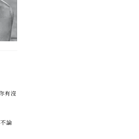
你有沒
「不論