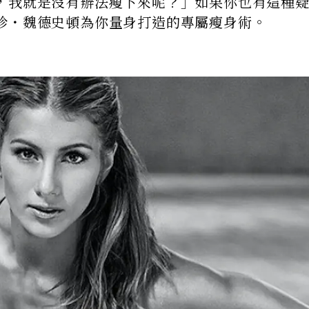
，我就是沒有辦法瘦下來呢？」如果你也有這種
珍・魏德史頓為你量身打造的專屬瘦身術。