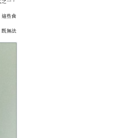
式之一，
。這些食
。既無法