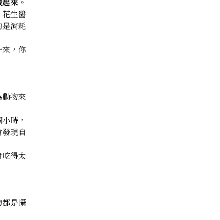
藏起來
。
。花生醬
的是消耗
一來，你
為動物來
個小時，
會發現自
會吃得太
物都是攝