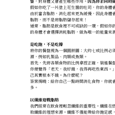
響，對身體又會產生哪些作用。
因為你若同時
假如你吃了一片塗上花生醬的吐司，你的身體
由於富含脂肪，消化起來更為緩慢，因此身體
脂肪，而不是將脂肪儲存起來！
通常，脂肪是飲食裡不可或缺的一環，假如你
的身體才會選擇消耗脂肪，做為唯一的能量來
是吃飽，不是吃撐
將你的餐盤視為一個圓餅圖：大約七成比例必
源，例如乳製品、肉類或魚類。
首先，先將各類食物的比例拿捏正確，裝進餐
你便覺得「老天，我好餓，我得再吃些東西。
己其實根本不餓。為什麼呢？
答案揭曉：給你自己一點時間消化食物，你就
多。
以纖維迎戰脂肪
我們經常在飲食裡輕忽纖維的重要性。纖維在
取纖維的理想來源。纖維不僅能帶給你飽足感