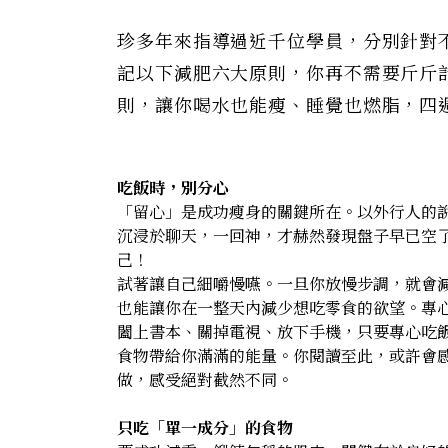
珍多年來指導過近千位學員，分別針對
記以下減肥六大原則，你再不需要斤斤
則，讓你喝水也能瘦、睡覺也燃脂，四
吃飯時，別分心
「留心」是成功瘦身的關鍵所在。以外行人的
沉浸於聊天，一回神，才赫然發現盤子早已空
己！
試著讓自己細嚼慢嚥。一旦你放慢步調，就會
也能讓你在一整天內減少想吃零食的欲望。專
闔上書本、關掉電視、放下手機，只要專心吃
食物帶給你滿滿的能量。你閱讀至此，或許會
做，感受絕對截然不同。
只吃「單一成分」的食物