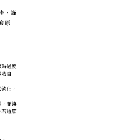
步，謹
食原
飯時過度
是我自
於消化，
賜，並讓
你若這麼