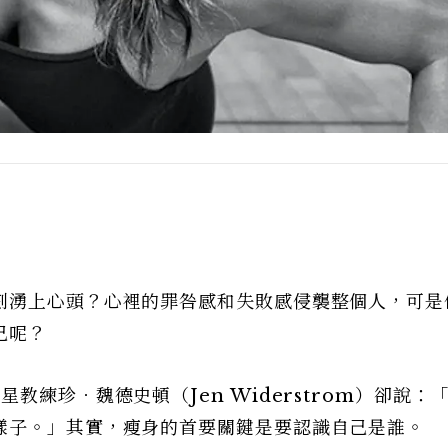
刻湧上心頭？心裡的罪咎感和失敗感侵襲整個人，可是
己呢？
教練珍．魏德史頓（Jen Widerstrom）卻說：
樣子。」其實，瘦身的首要關鍵是要認識自己是誰。