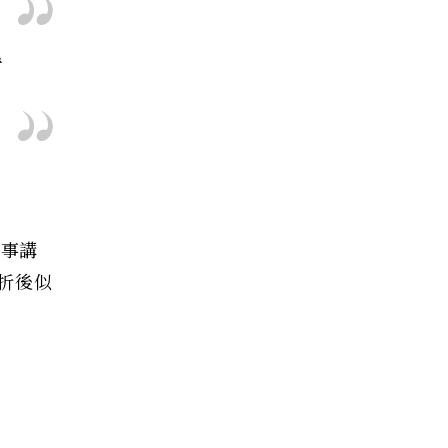
我
故事講
折後似