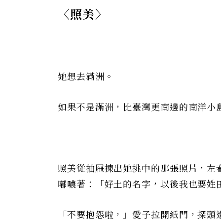
〈照美〉
她想去滿洲。
如果不是滿洲，比臺灣更南邊的南洋小
照美從抽屜揀出她挑中的那張照片，左
嘟噥著：「好土的名字，以後我也要姓
「不要抱怨啦，」愛子拉開紙門，探頭