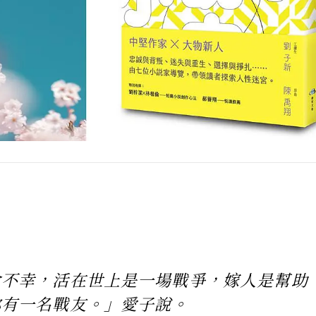
會不幸，活在世上是一場戰爭，嫁人是幫助
你有一名戰友。」愛子說。