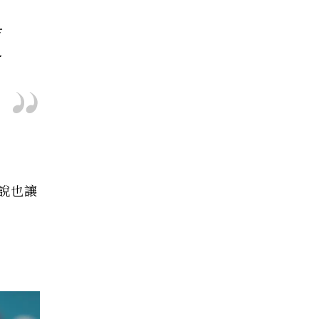
，
而
會
說也讓