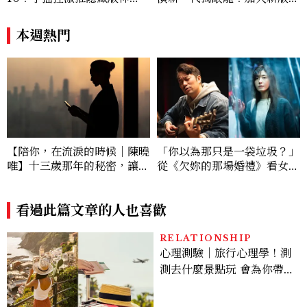
飲、黃金甜度一次看
《X戰警》，可望搭檔Sadie
Sink
本週熱門
【陪你，在流淚的時候｜陳曉
「你以為那只是一袋垃圾？」
唯】十三歲那年的秘密，讓她
從《欠妳的那場婚禮》看女生
再也無法面對鏡頭
的隱形焦慮：我計較的不是勞
動，而是「看見」的行動
看過此篇文章的人也喜歡
RELATIONSHIP
心理測驗｜旅行心理學！測
測去什麼景點玩 會為你帶來
好運