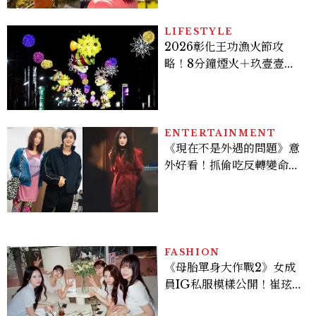
LIFESTYLE
2026彰化王功漁火節攻
略！8分鐘煙火＋玖壹壹、
美秀集團開唱，千人烤蚵、
鯊魚先生一次玩
ENTERTAINMENT
《現在不是外遇的問題》意
外好看！抓偷吃反轉變命
案？金憓秀傳奇美腿被讚
爆、金智勳大秀腹肌，曹汝
貞雙影后飆戲，線上看7大
看點懶人包
FASHION
《母胎單身大作戰2》女成
員IG私服模樣公開！崔玹諝
溫柔系歐膩粉絲飆漲、金秀