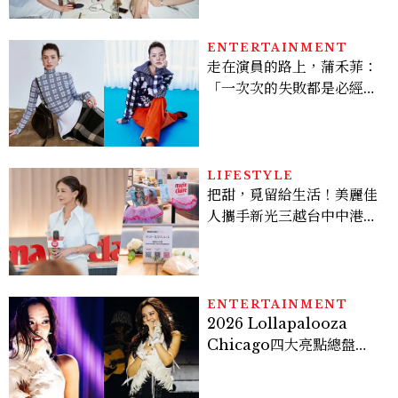
炫竟是低調千金？
ENTERTAINMENT
走在演員的路上，蒲禾菲：
「一次次的失敗都是必經過
程，必須要經過那些練習，
才能做得好。」
LIFESTYLE
把甜，覓留給生活！美麗佳
人攜手新光三越台中中港
店、林美貞，以南洋甜點打
造金卡會員限定午後
ENTERTAINMENT
2026 Lollapalooza
Chicago四大亮點總盤
點， JENNIE、 CORTIS
登台，K-POP擄獲全球！