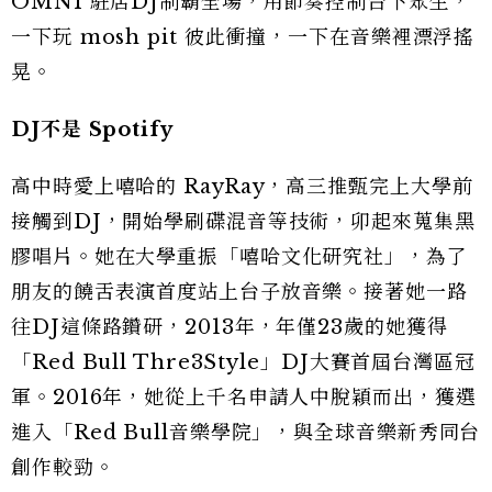
OMNI 駐店DJ制霸全場，用節奏控制台下眾生，
一下玩 mosh pit 彼此衝撞，一下在音樂裡漂浮搖
晃。
DJ不是 Spotify
高中時愛上嘻哈的 RayRay，高三推甄完上大學前
接觸到DJ，開始學刷碟混音等技術，卯起來蒐集黑
膠唱片。她在大學重振「嘻哈文化研究社」，為了
朋友的饒舌表演首度站上台子放音樂。接著她一路
往DJ這條路鑽研，2013年，年僅23歲的她獲得
「Red Bull Thre3Style」DJ大賽首屆台灣區冠
軍。2016年，她從上千名申請人中脫穎而出，獲選
進入「Red Bull音樂學院」，與全球音樂新秀同台
創作較勁。