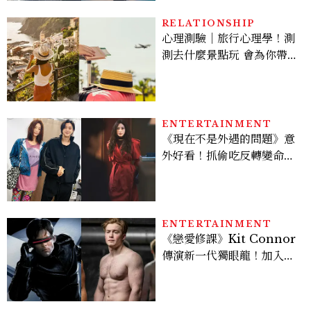
RELATIONSHIP
心理測驗｜旅行心理學！測
測去什麼景點玩 會為你帶來
好運
ENTERTAINMENT
《現在不是外遇的問題》意
外好看！抓偷吃反轉變命
案？金憓秀傳奇美腿被讚
爆、金智勳大秀腹肌，曹汝
貞雙影后飆戲，線上看7大
看點懶人包
ENTERTAINMENT
《戀愛修課》Kit Connor
傳演新一代獨眼龍！加入新
版《X戰警》，可望搭檔
Sadie Sink