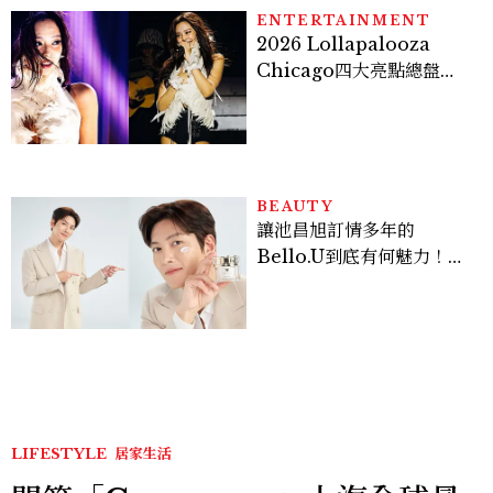
ENTERTAINMENT
2026 Lollapalooza
Chicago四大亮點總盤
點， JENNIE、 CORTIS
登台，K-POP擄獲全球！
BEAUTY
讓池昌旭訂情多年的
Bello.U到底有何魅力！揭
密男神發光乳霜～「肽光透
亮緊緻霜」如何打造日不落
的透亮肌，熬夜拍戲不顯疲
倦感，超神！
LIFESTYLE
居家生活