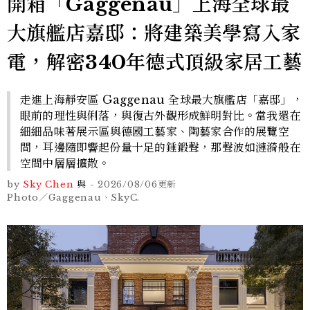
開箱「Gaggenau」上海全球最
大旗艦店嘉邸：將建築美學寫入家
電，解密340年德式頂級家居工藝
走進上海靜安區 Gaggenau 全球最大旗艦店「嘉邸」，
眼前的理性與俐落，與復古外觀形成鮮明對比。當我還在
細細品味著展示區與德國工藝家、陶藝家合作的展覽空
間，耳邊隨即響起份量十足的錘鍛聲，那聲波如漣漪般在
空間中層層擴散。
by
Sky Chen
與
-
2026/08/06
更新
Photo／Gaggenau、SkyC.