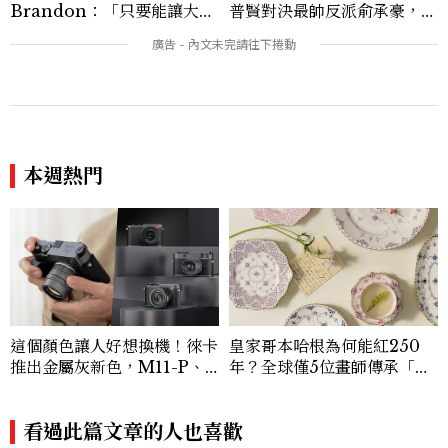
Brandon：「只要能讓大家
普賢對決最帥反派俞承豪，鄭
ny_yang@mctw.com.tw
笑，我們就有機會玩在一起，
恩彩接棒女主，開專機、刷黑
讓敵人成為朋友。」
卡，用錢輾壓罪犯的陳利手回
來了，這次能玩多大？
本週熱門
這個顏色讓人好想換機！徠卡
皇家哥本哈根為何能紅250
推出金屬灰新色，M11-P、
年？全球僅5位畫師傳承「釉
Q3、D-Lux 8 三款相機同
上彩」工藝，台灣限定丹麥之
步換裝四亮點一次看
花再添收藏新作
看過此篇文章的人也喜歡