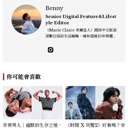
Benny
Senior Digital Feature&Lifest
yle Editor
《Marie Claire 美麗佳人》國際中文版資
深數位採訪生活編輯，擁有超過10年媒體與
編輯實務經驗。目前專注及深耕於全球各地
飯店、奢華旅宿、旅遊景點、航空等領域，
另涉獵3C家電、居家生活範疇，具備實測
開箱與趨勢剖析能力。 曾擔任即時新聞編
輯、時尚鐘錶線記者，擅長以精闢觀點挖掘
獨特角度，採訪足跡遍及馬爾地夫、紐西
你可能會喜歡
蘭、瑞士、德國、瑞典、亞洲主要城市，合
作品牌包含Aman、Four Seasons、Ca
pella、Mandarin Oriental、JOAL
I、Raffles、Banyan Tree、IHG、Ma
rriott等頂級飯店集團。 策劃並執行超過7
0篇深度專題「MC開房間」、260 篇以上
「玩咖懶人包」盤點類文章，致力用專業視
角提供讀者最新話題、兼具風格與實用的高
非常男人｜幽默的生存之道，
《財閥 X 刑警2》好看嗎？安
品質生活旅遊靈感內容。 Contact：ben