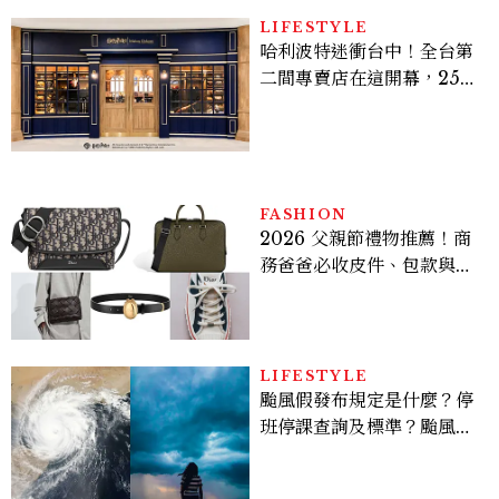
LIFESTYLE
哈利波特迷衝台中！全台第
二間專賣店在這開幕，25週
年限定周邊、托特包太值得
入手
FASHION
2026 父親節禮物推薦！商
務爸爸必收皮件、包款與鞋
履一次看
LIFESTYLE
颱風假發布規定是什麼？停
班停課查詢及標準？颱風假
有薪水嗎、可否拒絕上班？