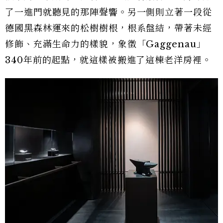
了一進門就聽見的那陣聲響。另一側則立著一段從
德國黑森林運來的松樹樹根，根系盤結，帶著未經
修飾、充滿生命力的樣貌，象徵「Gaggenau」
340年前的起點，就這樣被搬進了這棟老洋房裡。