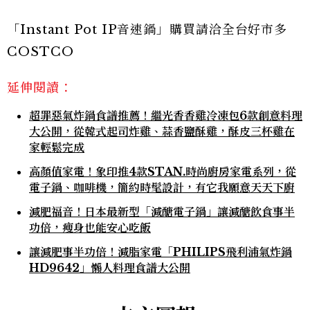
「Instant Pot IP音速鍋」購買請洽全台好市多
COSTCO
延伸閱讀：
超罪惡氣炸鍋食譜推薦！繼光香香雞冷凍包6款創意料理
大公開，從韓式起司炸雞、蒜香鹽酥雞，酥皮三杯雞在
家輕鬆完成
高顏值家電！象印推4款STAN.時尚廚房家電系列，從
電子鍋、咖啡機，簡約時髦設計，有它我願意天天下廚
減肥福音！日本最新型「減醣電子鍋」讓減醣飲食事半
功倍，瘦身也能安心吃飯
讓減肥事半功倍！減脂家電「PHILIPS飛利浦氣炸鍋
HD9642」懶人料理食譜大公開