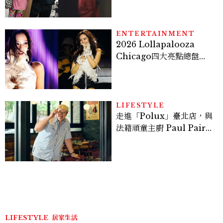
爆、金智勳大秀腹肌，曹汝
貞雙影后飆戲，線上看7大
看點懶人包
ENTERTAINMENT
2026 Lollapalooza
Chicago四大亮點總盤
點， JENNIE、 CORTIS
登台，K-POP擄獲全球！
LIFESTYLE
走進「Polux」臺北店，與
法籍頑童主廚 Paul Pairet
對談：「我不做妥協的美
味」
LIFESTYLE
居家生活