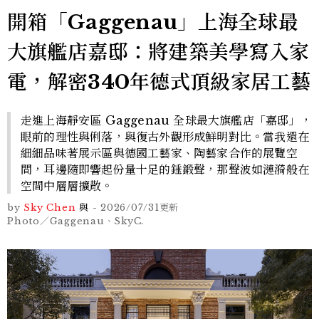
開箱「Gaggenau」上海全球最
大旗艦店嘉邸：將建築美學寫入家
電，解密340年德式頂級家居工藝
走進上海靜安區 Gaggenau 全球最大旗艦店「嘉邸」，
眼前的理性與俐落，與復古外觀形成鮮明對比。當我還在
細細品味著展示區與德國工藝家、陶藝家合作的展覽空
間，耳邊隨即響起份量十足的錘鍛聲，那聲波如漣漪般在
空間中層層擴散。
by
Sky Chen
與
-
2026/07/31
更新
Photo／Gaggenau、SkyC.