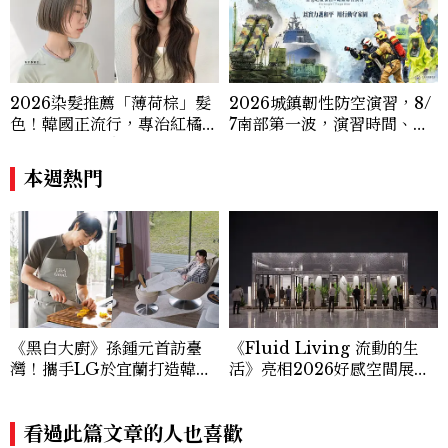
2026染髮推薦「薄荷棕」髮
2026城鎮韌性防空演習，8/
色！韓國正流行，專治紅橘
7南部第一波，演習時間、可
感，不漂也能染出高級透明感
以出門嗎？罰款懶人包
本週熱門
《黑白大廚》孫鍾元首訪臺
《Fluid Living 流動的生
灣！攜手LG於宜蘭打造韓式
活》亮相2026好感空間展！
生活空間，走進米其林主廚最
Saiens 山恩、遠雄建設、G
真實的日常
ili 集力門攜手共談未來生活
看過此篇文章的人也喜歡