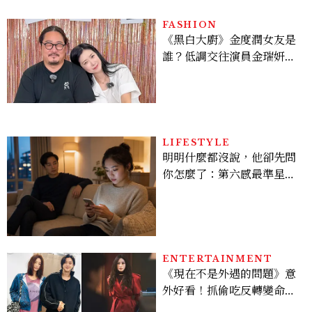
FASHION
《黑白大廚》金度潤女友是
誰？低調交往演員金瑞妍、
曾出演《少年法庭》，私下
極簡風穿搭是日常範本！
LIFESTYLE
明明什麼都沒說，他卻先問
你怎麼了：第六感最準星座
TOP3，巨蟹座連語氣都有
感，這星座根本瞞不住
ENTERTAINMENT
《現在不是外遇的問題》意
外好看！抓偷吃反轉變命
案？金憓秀傳奇美腿被讚