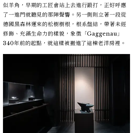
似羊角，早期的工匠會站上去進行鍛打，正好呼應
了一進門就聽見的那陣聲響。另一側則立著一段從
德國黑森林運來的松樹樹根，根系盤結，帶著未經
修飾、充滿生命力的樣貌，象徵「Gaggenau」
340年前的起點，就這樣被搬進了這棟老洋房裡。