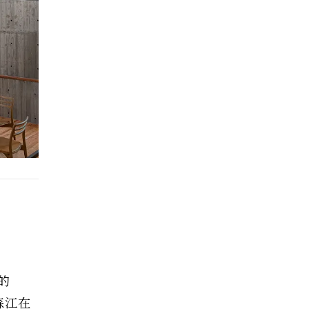
的
森江在