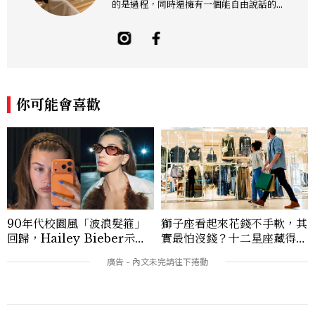
的是過程，同時還擁有一個能自由說話的地
方「食事，365日」。工作內容橫跨紙本雜
誌與數位平台，主要企劃與撰寫美食、美
酒、設計與旅遊文化，作品有風格空間、主
廚對談等等專題，以及旅遊特輯、設計師深
度採訪。可以用觀點寫字，也習慣用一點距
離看世界。Contact: sky_chen@mctw.
你可能會喜歡
com.tw
90年代校園風「波浪髮箍」
獅子座看起來花錢不手軟，其
回歸，Hailey Bieber示範
實最怕沒錢？十二星座藏得最
如何戴得時髦：這款Miu Mi
深的金錢焦慮，「這星座」比
u髮箍未開賣先爆紅！
價半天，最後卻買最貴的