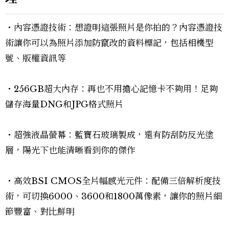
・內容憑證技術：想證明這張照片是你拍的？內容憑證技
術讓你可以為照片添加防竄改的資料標記，包括相機型
號、版權資訊等
・256GB超大內存：再也不用擔心記憶卡不夠用！足夠
儲存海量DNG和JPG格式照片
・超強液晶螢幕：藍寶石玻璃製成，還有防刮防反光塗
層，陽光下也能清晰看到你的傑作
・高效BSI CMOS全片幅感光元件：配備三倍解析度技
術，可切換6000、3600和1800萬像素，讓你的照片細
節豐富、對比鮮明