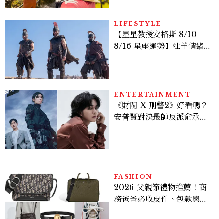
LIFESTYLE
【星星教授安格斯 8/10-
8/16 星座運勢】牡羊情緒
變敏感，雙子人際吸引力爆
棚
ENTERTAINMENT
《財閥 X 刑警2》好看嗎？
安普賢對決最帥反派俞承
豪，鄭恩彩接棒女主，開專
機、刷黑卡，用錢輾壓罪犯
的陳利手回來了，這次能玩
多大？
FASHION
2026 父親節禮物推薦！商
務爸爸必收皮件、包款與鞋
履一次看