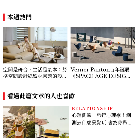
本週熱門
空間是舞台，生活是劇本：芬
Verner Panton百年誕辰
格空間設計總監林京蔚的設計
《SPACE AGE DESIG
敘事學，從每個細節開始排
N》特展：用一把椅子帶你回
演，用舞台思維重新定義
到人類最敢做夢的年代
「家」
看過此篇文章的人也喜歡
RELATIONSHIP
心理測驗｜旅行心理學！測
測去什麼景點玩 會為你帶來
好運