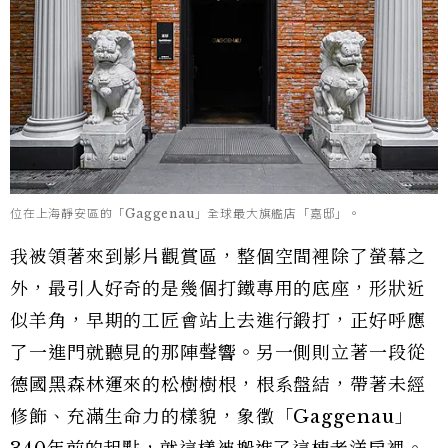
位在上海靜安區的「Gaggenau」全球最大旗艦店「嘉邸」。
我被領著來到影片觀賞區，整個空間裡除了螢幕之
外，最引人好奇的是幾個打鐵專用的底座，形狀近
似羊角，早期的工匠會站上去進行鍛打，正好呼應
了一進門就聽見的那陣聲響。另一側則立著一段從
德國黑森林運來的松樹樹根，根系盤結，帶著未經
修飾、充滿生命力的樣貌，象徵「Gaggenau」