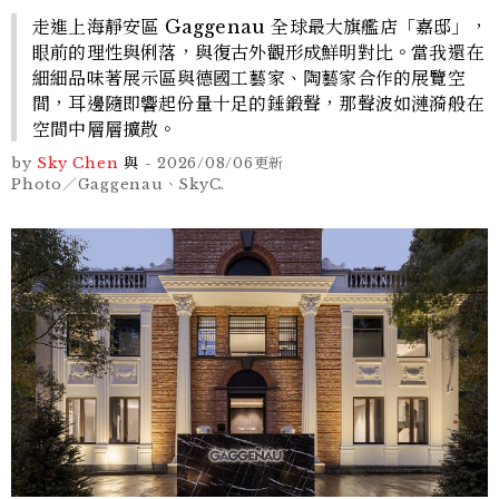
走進上海靜安區 Gaggenau 全球最大旗艦店「嘉邸」，
眼前的理性與俐落，與復古外觀形成鮮明對比。當我還在
細細品味著展示區與德國工藝家、陶藝家合作的展覽空
間，耳邊隨即響起份量十足的錘鍛聲，那聲波如漣漪般在
空間中層層擴散。
by
Sky Chen
與
-
2026/08/06
更新
Photo／Gaggenau、SkyC.