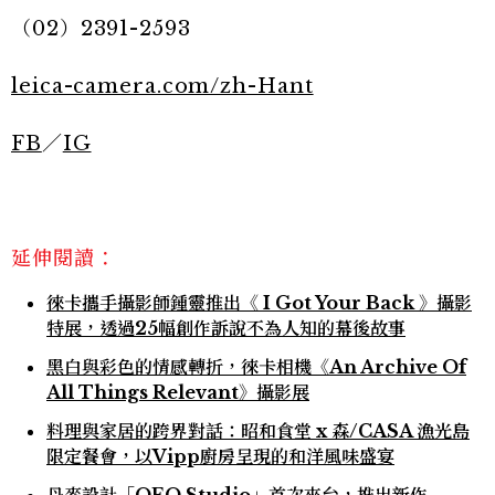
（02）2391-2593
leica-camera.com/zh-Hant
FB
／
IG
延伸閱讀：
徠卡攜手攝影師鍾靈推出《 I Got Your Back 》攝影
特展，透過25幅創作訴說不為人知的幕後故事
黑白與彩色的情感轉折，徠卡相機《An Archive Of
All Things Relevant》攝影展
料理與家居的跨界對話：昭和食堂 x 森/CASA 漁光島
限定餐會，以Vipp廚房呈現的和洋風味盛宴
丹麥設計「OEO Studio」首次來台，推出新作