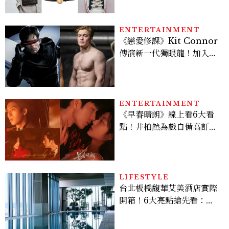
ENTERTAINMENT
《戀愛修課》Kit Connor
傳演新一代獨眼龍！加入新
版《X戰警》，可望搭檔
Sadie Sink
ENTERTAINMENT
《早春晴朗》線上看6大看
點！井柏然為戲自備高訂，
孫千苦等地下戀轉正，雨夜
激吻獲讚慾感天花板
LIFESTYLE
台北板橋馥華艾美酒店實際
開箱！6大亮點搶先看：新
北最新旅宿地標、高空泳
池、客房藏奢華細節