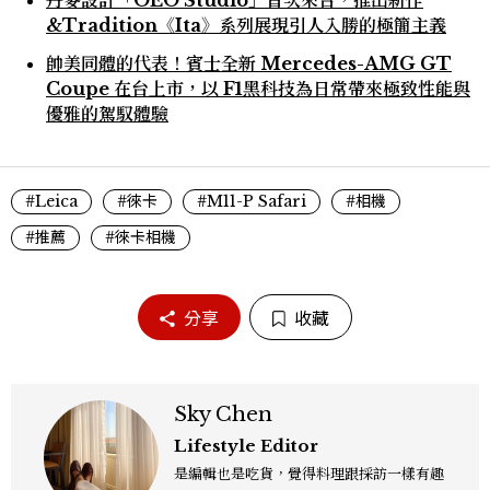
&Tradition《Ita》系列展現引人入勝的極簡主義
帥美同體的代表！賓士全新 Mercedes-AMG GT
Coupe 在台上市，以 F1黑科技為日常帶來極致性能與
優雅的駕馭體驗
#Leica
#徠卡
#M11-P Safari
#相機
#推薦
#徠卡相機
分享
收藏
Sky Chen
Lifestyle Editor
是編輯也是吃貨，覺得料理跟採訪一樣有趣