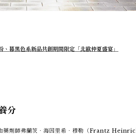
瑚粉、暮黑色系新品共創期間限定「北歐仲夏盛宴」
養分
藥劑師弗蘭茨．海因里希．穆勒（Frantz Heinric