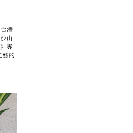
以台灣
摩沙山
人》專
工藝的