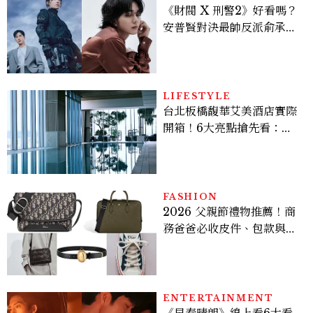
《財閥 X 刑警2》好看嗎？
安普賢對決最帥反派俞承
豪，鄭恩彩接棒女主，開專
機、刷黑卡，用錢輾壓罪犯
的陳利手回來了，這次能玩
多大？
LIFESTYLE
台北板橋馥華艾美酒店實際
開箱！6大亮點搶先看：新
北最新旅宿地標、高空泳
池、客房藏奢華細節
FASHION
2026 父親節禮物推薦！商
務爸爸必收皮件、包款與鞋
履一次看
ENTERTAINMENT
《早春晴朗》線上看6大看