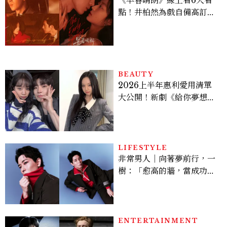
點！井柏然為戲自備高訂，
孫千苦等地下戀轉正，雨夜
激吻獲讚慾感天花板
BEAUTY
2026上半年惠利愛用清單
大公開！新劇《給你夢想》
美出新高度，10款保養、香
水、護髮同款一次看
LIFESTYLE
非常男人｜向著夢前行，一
樹：「愈高的牆，當成功爬
上去的那一刻，就愈有成就
感。」
ENTERTAINMENT