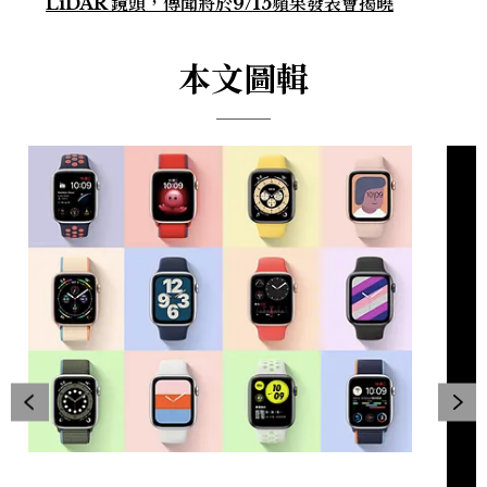
LiDAR 鏡頭，傳聞將於9/15蘋果發表會揭曉
本文圖輯