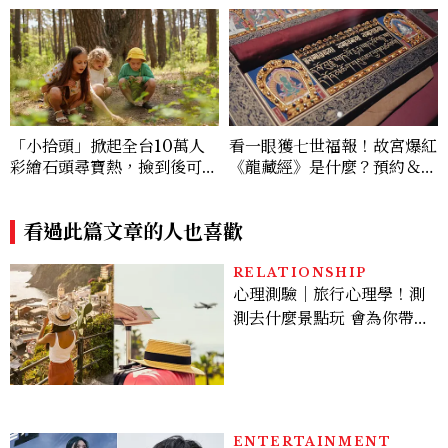
「小拾頭」掀起全台10萬人
看一眼獲七世福報！故宮爆紅
彩繪石頭尋寶熱，撿到後可以
《龍藏經》是什麼？預約＆參
帶走嗎
觀攻略一次看
看過此篇文章的人也喜歡
RELATIONSHIP
心理測驗｜旅行心理學！測
測去什麼景點玩 會為你帶來
好運
ENTERTAINMENT