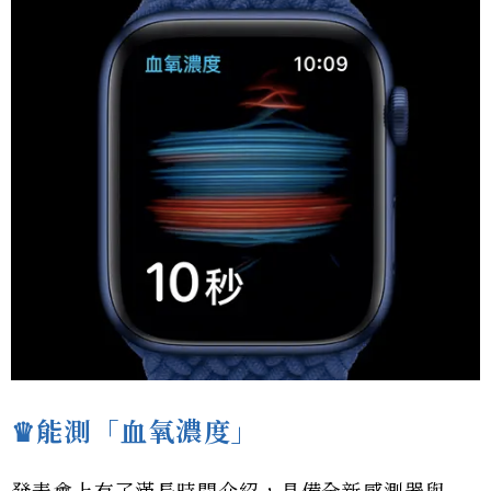
♛能測「血氧濃度」