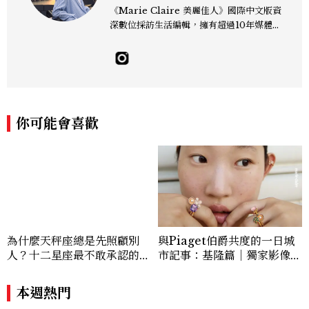
《Marie Claire 美麗佳人》國際中文版資
深數位採訪生活編輯，擁有超過10年媒體與
編輯實務經驗。目前專注及深耕於全球各地
飯店、奢華旅宿、旅遊景點、航空等領域，
另涉獵3C家電、居家生活範疇，具備實測
開箱與趨勢剖析能力。 曾擔任即時新聞編
輯、時尚鐘錶線記者，擅長以精闢觀點挖掘
獨特角度，採訪足跡遍及馬爾地夫、紐西
你可能會喜歡
蘭、瑞士、德國、瑞典、亞洲主要城市，合
作品牌包含Aman、Four Seasons、Ca
pella、Mandarin Oriental、JOAL
I、Raffles、Banyan Tree、IHG、Ma
rriott等頂級飯店集團。 策劃並執行超過7
0篇深度專題「MC開房間」、260 篇以上
「玩咖懶人包」盤點類文章，致力用專業視
角提供讀者最新話題、兼具風格與實用的高
為什麼天秤座總是先照顧別
與Piaget伯爵共度的一日城
品質生活旅遊靈感內容。 Contact：ben
人？十二星座最不敢承認的一
市記事：基隆篇｜獨家影像故
ny_yang@mctw.com.tw
句話，「這星座」嘴上說沒
事
差，回家之後想很久
本週熱門