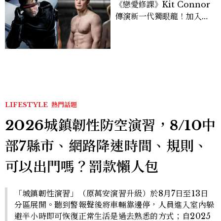
《戀愛修課》Kit Connor
傳演新一代獨眼龍！加入新
版《X戰警》，可望搭檔
Sadie Sink
LIFESTYLE
熱門話題
2026城鎮韌性防空演習，8/10中
部7縣市、網路降速時間、規則、
可以出門嗎？罰款懶人包
「城鎮韌性演習」（原萬安演習升級）於8月7日至13日
分區展開。聽到警報聲後將車輛靠邊停，人員進入室內躲
避半小時即可恢復正常生活是過去熟悉的方式；自2025