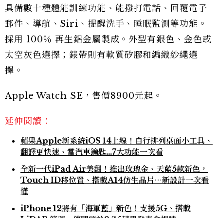
具備數十種體能訓練功能、能撥打電話、回覆電子
郵件、導航、Siri、提醒洗手、睡眠監測等功能。
採用 100％ 再生鋁金屬製成。外型有銀色、金色或
太空灰色選擇；錶帶則有軟質矽膠和編織紗繩選
擇。
Apple Watch SE，售價8900元起。
延伸閱讀：
蘋果Apple新系統iOS 14上線！自行排列桌面小工具、
翻譯更快速、當汽車鑰匙...7大功能一次看
全新一代iPad Air美翻！推出玫瑰金、天藍5款新色，
Touch ID移位置、搭載A14仿生晶片⋯新設計一次看
懂
iPhone 12將有「海軍藍」新色！支援5G、搭載