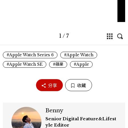
1
/
7
#Apple Watch Series 6
#Apple Watch
#Apple Watch SE
#蘋果
#Apple
分享
收藏
Benny
Senior Digital Feature&Lifest
yle Editor