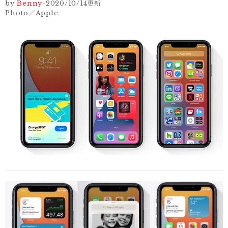
by
Benny
-
2020/10/14
更新
Photo／Apple