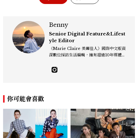
Benny
Senior Digital Feature&Lifest
yle Editor
《Marie Claire 美麗佳人》國際中文版資
深數位採訪生活編輯，擁有超過10年媒體與
編輯實務經驗。目前專注及深耕於全球各地
飯店、奢華旅宿、旅遊景點、航空等領域，
另涉獵3C家電、居家生活範疇，具備實測
開箱與趨勢剖析能力。 曾擔任即時新聞編
輯、時尚鐘錶線記者，擅長以精闢觀點挖掘
獨特角度，採訪足跡遍及馬爾地夫、紐西
你可能會喜歡
蘭、瑞士、德國、瑞典、亞洲主要城市，合
作品牌包含Aman、Four Seasons、Ca
pella、Mandarin Oriental、JOAL
I、Raffles、Banyan Tree、IHG、Ma
rriott等頂級飯店集團。 策劃並執行超過7
0篇深度專題「MC開房間」、260 篇以上