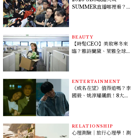
SUMMER直播哪裡看？
Stray Kids、ATEEZ等
28組卡司、線上播出時間一
次看
BEAUTY
【時髦CEO】美妝寒冬來
臨？雅詩蘭黛、萊雅全球裁
員＋關閉官網，下一步計畫
曝光
ENTERTAINMENT
《成名在望》值得追嗎？李
國毅、姚淳耀飆戲！8大看
點與網友殘酷評價：節奏太
慢、犯人太好猜？
RELATIONSHIP
心理測驗｜旅行心理學！測