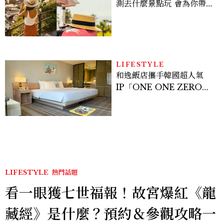
測去什麼景點玩 會為你帶來
好運
LIFESTYLE
和逸飯店攜手韓國超人氣
IP「ONE ONE ZERO
SEVEN」，打造療癒系快
樂狗狗主題房！全台獨家客
房、聯名好禮一次收藏
LIFESTYLE
熱門話題
看一眼獲七世福報！故宮爆紅《龍
藏經》是什麼？預約＆參觀攻略一