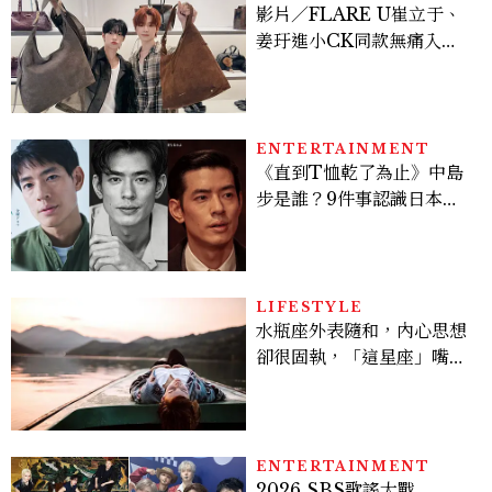
影片／FLARE U崔立于、
姜玗進小CK同款無痛入
手！身上這款CHARLES
& KEITH大包好燒
ENTERTAINMENT
《直到T恤乾了為止》中島
步是誰？9件事認識日本
「昭和臉」男星：大文豪玄
孫、《地獄占星師》關鍵人
物
LIFESTYLE
水瓶座外表隨和，內心思想
卻很固執，「這星座」嘴上
說都可以，最後還是照自己
的方式選！12星座最難被改
變的一面
ENTERTAINMENT
2026 SBS歌謠大戰