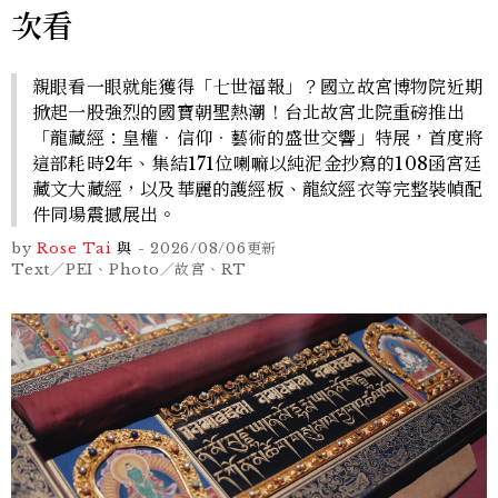
次看
親眼看一眼就能獲得「七世福報」？國立故宮博物院近期
掀起一股強烈的國寶朝聖熱潮！台北故宮北院重磅推出
「龍藏經：皇權．信仰．藝術的盛世交響」特展，首度將
這部耗時2年、集結171位喇嘛以純泥金抄寫的108函宮廷
藏文大藏經，以及華麗的護經板、龍紋經衣等完整裝幀配
件同場震撼展出。
by
Rose Tai
與
-
2026/08/06
更新
Text／PEI、Photo／故宮、RT