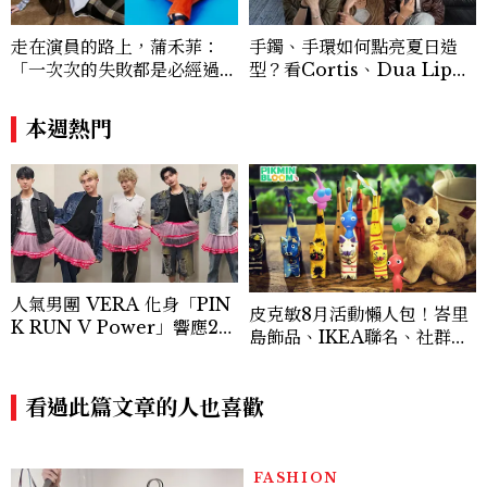
「玩咖懶人包」盤點類文章，致力用專業視
角提供讀者最新話題、兼具風格與實用的高
走在演員的路上，蒲禾菲：
手鐲、手環如何點亮夏日造
品質生活旅遊靈感內容。 Contact：ben
「一次次的失敗都是必經過
型？看Cortis、Dua Lip的
ny_yang@mctw.com.tw
程，必須要經過那些練習，才
穿搭示範
能做得好。」
本週熱門
人氣男團 VERA 化身「PIN
皮克敏8月活動懶人包！峇里
K RUN V Power」響應20
島飾品、IKEA聯名、社群
26裙襬澎澎RUN，So-net
日、巨大花朵一次看
再度攜手美麗佳人傳遞粉紅力
量！
看過此篇文章的人也喜歡
FASHION