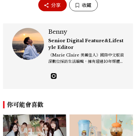
分享
收藏
Benny
Senior Digital Feature&Lifest
yle Editor
《Marie Claire 美麗佳人》國際中文版資
深數位採訪生活編輯，擁有超過10年媒體與
編輯實務經驗。目前專注及深耕於全球各地
飯店、奢華旅宿、旅遊景點、航空等領域，
另涉獵3C家電、居家生活範疇，具備實測
開箱與趨勢剖析能力。 曾擔任即時新聞編
輯、時尚鐘錶線記者，擅長以精闢觀點挖掘
獨特角度，採訪足跡遍及馬爾地夫、紐西
你可能會喜歡
蘭、瑞士、德國、瑞典、亞洲主要城市，合
作品牌包含Aman、Four Seasons、Ca
pella、Mandarin Oriental、JOAL
I、Raffles、Banyan Tree、IHG、Ma
rriott等頂級飯店集團。 策劃並執行超過7