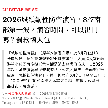
LIFESTYLE
熱門話題
2026城鎮韌性防空演習，8/7南
部第一波，演習時間、可以出門
嗎？罰款懶人包
「城鎮韌性演習」（原萬安演習升級）於8月7日至13日
分區展開。聽到警報聲後將車輛靠邊停，人員進入室內躲
避半小時即可恢復正常生活是過去熟悉的方式；自2025
年起，萬安演習與民安演習已正式走入歷史，全面整併升
級為「城鎮韌性演習」，第一波將在8月7日（星期五）上
午10:00至10:30於南部地區率先登場，範圍：台南市、
高雄市、屏東縣。
by
美麗佳人編輯部
與
-
2026/08/06
更新
Text/奈耶里 Photo/Facebook@Uber Eats、Getty
Images、《捍衛戰士：獨行俠》劇照由IMDb提供