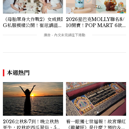
0篇深度專題「MC開房間」、260 篇以上
「玩咖懶人包」盤點類文章，致力用專業視
角提供讀者最新話題、兼具風格與實用的高
《母胎單身大作戰2》女成員I
2026星巴克MOLLY聯名8/
品質生活旅遊靈感內容。 Contact：ben
G私服模樣公開！崔玹諝溫柔
10開賣！POP MART 6款
ny_yang@mctw.com.tw
系歐膩粉絲飆漲、金秀炫竟是
杯袋價格、草莓布蕾星冰樂一
低調千金？
次看
本週熱門
2026立秋8/7到！晚立秋熱
看一眼獲七世福報！故宮爆紅
死牛，咬秋吃西瓜習俗、5大
《龍藏經》是什麼？預約＆參