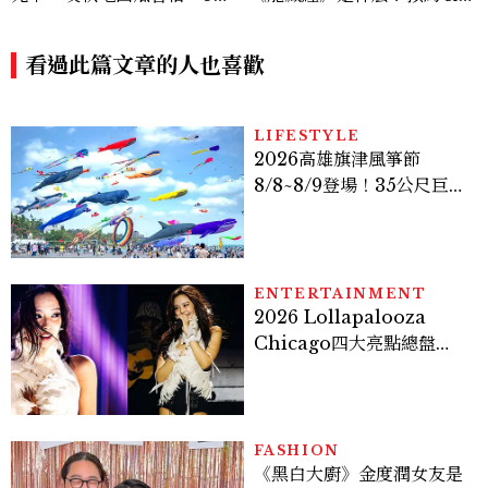
禁忌與吉時懶人包
觀攻略一次看
看過此篇文章的人也喜歡
LIFESTYLE
2026高雄旗津風箏節
8/8~8/9登場！35公尺巨大
鯨魚首度放飛、豐富親子活
動時間懶人包
ENTERTAINMENT
2026 Lollapalooza
Chicago四大亮點總盤
點， JENNIE、 CORTIS
登台，K-POP擄獲全球！
FASHION
《黑白大廚》金度潤女友是