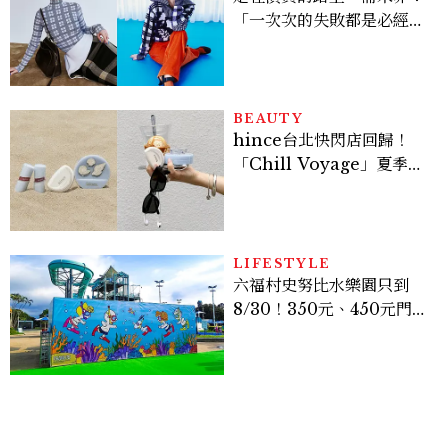
「一次次的失敗都是必經過
程，必須要經過那些練習，
才能做得好。」
BEAUTY
hince台北快閃店回歸！
「Chill Voyage」夏季限
定系列登場，夢幻海洋藍空
間、限定彩妝、DIY吊飾一
次體驗
LIFESTYLE
六福村史努比水樂園只到
8/30！350元、450元門票
優惠一次看，必拍造景、
SNOOPY美食可愛登場