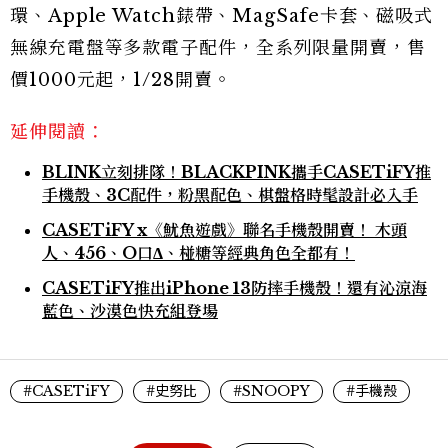
環、Apple Watch錶帶、MagSafe卡套、磁吸式
無線充電盤等多款電子配件，全系列限量開賣，售
價1000元起，1/28開賣。
延伸閱讀：
BLINK立刻排隊！BLACKPINK攜手CASETiFY推
手機殼、3C配件，粉黑配色、棋盤格時髦設計必入手
CASETiFY x《魷魚遊戲》聯名手機殼開賣！ 木頭
人、456、O口Δ、椪糖等經典角色全都有！
CASETiFY推出iPhone 13防摔手機殼！還有沁涼海
藍色、沙漠色快充組登場
#CASETiFY
#史努比
#SNOOPY
#手機殼