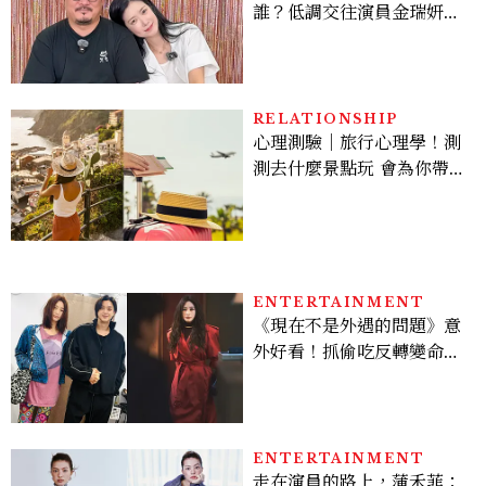
誰？低調交往演員金瑞妍、
曾出演《少年法庭》，私下
極簡風穿搭是日常範本！
RELATIONSHIP
心理測驗｜旅行心理學！測
測去什麼景點玩 會為你帶來
好運
ENTERTAINMENT
《現在不是外遇的問題》意
外好看！抓偷吃反轉變命
案？金憓秀傳奇美腿被讚
爆、金智勳大秀腹肌，曹汝
貞雙影后飆戲，線上看7大
看點懶人包
ENTERTAINMENT
走在演員的路上，蒲禾菲：