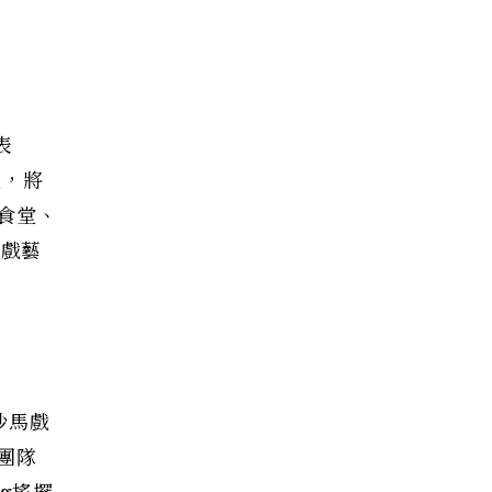
表
體，將
食堂、
馬戲藝
沙馬戲
業團隊