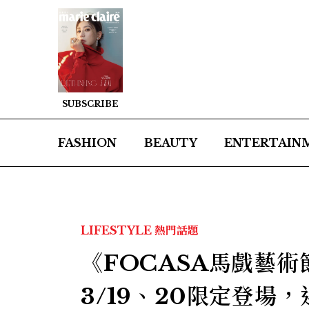
SUBSCRIBE
FASHION
BEAUTY
ENTERTAIN
LIFESTYLE
熱門話題
《FOCASA馬戲藝
3/19、20限定登場