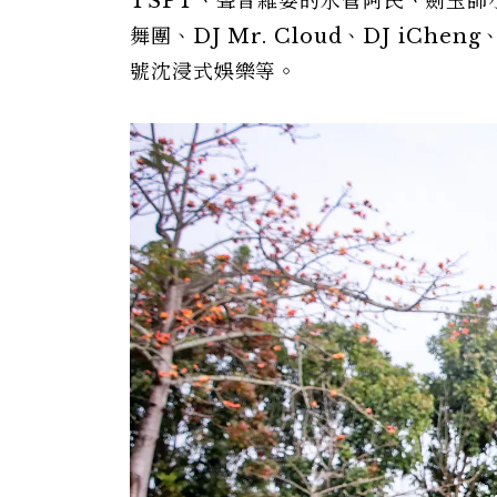
TSPT、聲音雜耍的水管阿民、劍玉師小螺絲
舞團、DJ Mr. Cloud、DJ iChe
號沈浸式娛樂等。