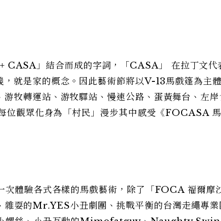
 + CASA」結合而成的字詞，「CASA」 在拉丁文代
，就是家的概念。因此藝術節將以V-13馬戲篷為主
、游牧轉運站、游牧驛站、慢速公路、蛋黃舞台、左岸
每位觀眾化身為「村民」漫步其中感受《FOCASA 
一次體驗各式各樣的馬戲藝術，除了「FOCA 福爾摩
us、雜耍的Mr.YES小丑劇團、挑戰平衡的台灣走繩專