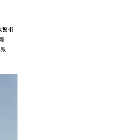
戲藝術
篷
樂派