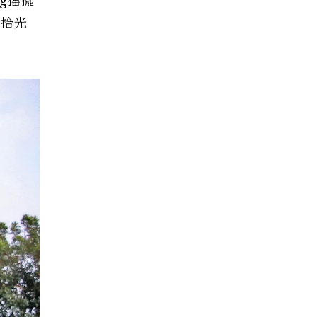
ng搖擺
、拾光