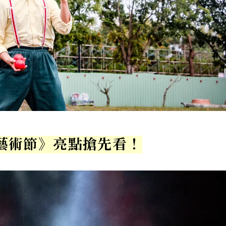
馬戲藝術節》亮點搶先看！