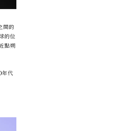
球之間的
球的位
近點朔
0年代