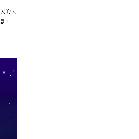
這次的天
憶。