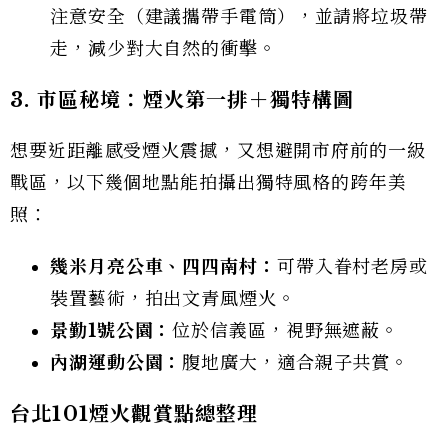
注意安全（建議攜帶手電筒），並請將垃圾帶
走，減少對大自然的衝擊。
3. 市區秘境：煙火第一排＋獨特構圖
想要近距離感受煙火震撼，又想避開市府前的一級
戰區，以下幾個地點能拍攝出獨特風格的跨年美
照：
幾米月亮公車、四四南村：
可帶入眷村老房或
裝置藝術，拍出文青風煙火。
景勤1號公園：
位於信義區，視野無遮蔽。
內湖運動公園：
腹地廣大，適合親子共賞。
台北101煙火觀賞點總整理