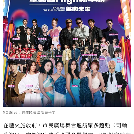
2026台北跨年晚會演唱會卡司
在煙火施放前，市民廣場舞台邀請眾多超強卡司輪