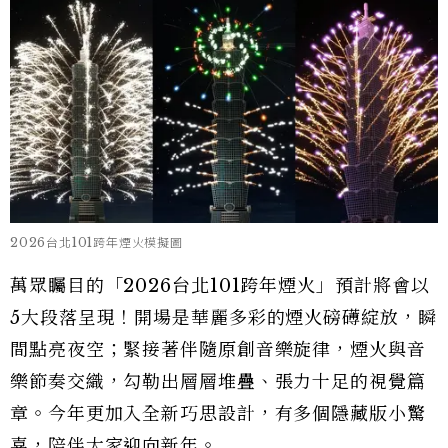
2026台北101跨年煙火模擬圖
萬眾矚目的「2026台北101跨年煙火」預計將會以
5大段落呈現！開場是華麗多彩的煙火磅礡綻放，瞬
間點亮夜空；緊接著伴隨原創音樂旋律，煙火與音
樂節奏交織，勾勒出層層堆疊、張力十足的視覺篇
章。今年更加入全新巧思設計，有多個隱藏版小驚
喜，陪伴大家迎向新年。