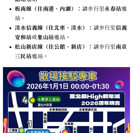
板南線（往南港、內湖）：
請步行至
永春站
進
站。
淡水信義線（往北車、淡水）：
請步行至
信義
安和站
或
象山站
進站。
松山新店線（往公館、新店）：
請步行至
南京
三民站
進站。