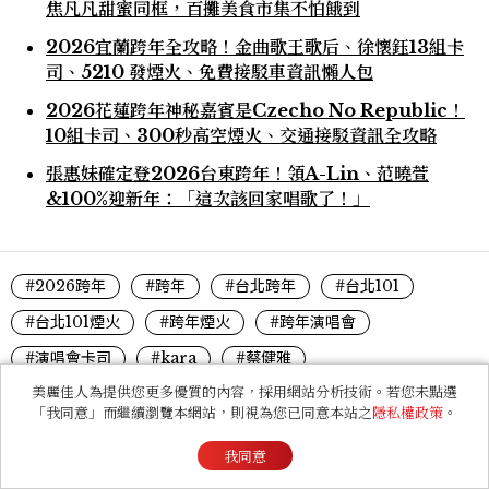
焦凡凡甜蜜同框，百攤美食市集不怕餓到
2026宜蘭跨年全攻略！金曲歌王歌后、徐懷鈺13組卡
司、5210 發煙火、免費接駁車資訊懶人包
2026花蓮跨年神秘嘉賓是Czecho No Republic！
10組卡司、300秒高空煙火、交通接駁資訊全攻略
張惠妹確定登2026台東跨年！領A-Lin、范曉萱
&100%迎新年：「這次該回家唱歌了！」
#2026跨年
#跨年
#台北跨年
#台北101
#台北101煙火
#跨年煙火
#跨年演唱會
#演唱會卡司
#kara
#蔡健雅
美麗佳人為提供您更多優質的內容，採用網站分析技術。若您未點選
「我同意」而繼續瀏覽本網站，則視為您已同意本站之
隱私權政策
。
分享
收藏
我同意