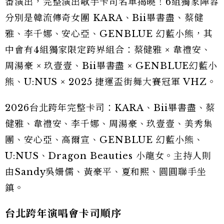
番演出，完整演出歌手卡司名單揭曉！6組獨家陣容
分別是韓流傳奇女團 KARA、Bii畢書盡、蔡健
雅、李千娜、安心亞、GENBLUE 幻藍小熊，其
中會有4組獨家限定跨界組合：蔡健雅 × 韋禮安、
周湯豪 × 玖壹壹、Bii畢書盡 × GENBLUE幻藍小
熊、U:NUS × 2025 捷運盃街舞大賽冠軍 VHZ。
2026台北跨年完整卡司：KARA、Bii畢書盡、蔡
健雅、韋禮安、李千娜、周湯豪、玖壹壹、美秀集
團、安心亞、高爾宣、GENBLUE 幻藍小熊、
U:NUS、Dragon Beauties 小龍女。主持人則
由Sandy吳姍儒、黃豪平、夏和熙、圓圓聯手坐
鎮。
台北跨年演唱會卡司順序