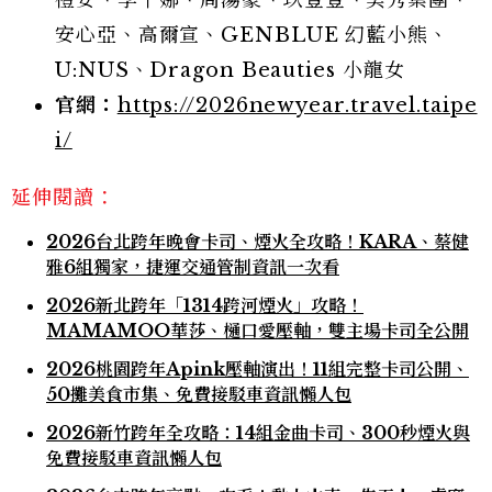
禮安、李千娜、周湯豪、玖壹壹、美秀集團、
安心亞、高爾宣、GENBLUE 幻藍小熊、
U:NUS、Dragon Beauties 小龍女
官網：
https://2026newyear.travel.taipe
i/
延伸閱讀：
2026台北跨年晚會卡司、煙火全攻略！KARA、蔡健
雅6組獨家，捷運交通管制資訊一次看
2026新北跨年「1314跨河煙火」攻略！
MAMAMOO華莎、樋口愛壓軸，雙主場卡司全公開
2026桃園跨年Apink壓軸演出！11組完整卡司公開、
50攤美食市集、免費接駁車資訊懶人包
2026新竹跨年全攻略：14組金曲卡司、300秒煙火與
免費接駁車資訊懶人包