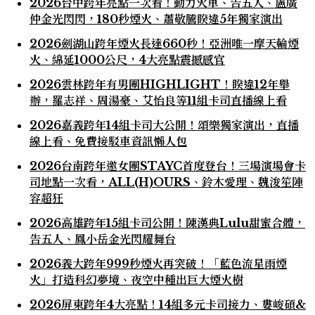
2026台中跨年亮點一次看！動力火車、告五人、盧廣
仲金光閃閃，180秒煙火、蕭敬騰睽違5年獨家演出
2026劍湖山跨年煙火長達660秒！亞洲唯一摩天輪煙
火、綿延1000公尺，4大亮點震撼感官
2026雲林跨年有男團HIGHLIGHT！睽違12年舉
辦，羅志祥、周湯豪、艾怡良等11組卡司直播線上看
2026嘉義跨年14組卡司大公開！頌樂獨家演出，直播
線上看、免費接駁車資訊懶人包
2026台南跨年邀女團STAYC首度登台！三場演場會卡
司地點一次看，ALL(H)OURS、鈴木愛理、魏浚笙陣
容超狂
2026高雄跨年15組卡司公開！陳漢典Lulu甜蜜合體，
告五人、鳳小岳金光閃耀舞台
2026義大跨年999秒煙火再突破！「藍色流星雨煙
火」打造科幻夢境、夜空中種出巨大煙火樹
2026屏東跨年4大亮點！14組多元卡司接力、婁峻碩&