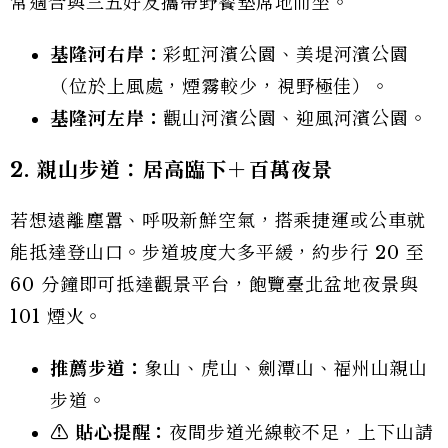
常適合與三五好友攜帶野餐墊席地而坐。
基隆河右岸：
彩虹河濱公園、美堤河濱公園
（位於上風處，煙霧較少，視野極佳）。
基隆河左岸：
觀山河濱公園、迎風河濱公園。
2. 親山步道：居高臨下＋百萬夜景
若想遠離塵囂、呼吸新鮮空氣，搭乘捷運或公車就
能抵達登山口。步道坡度大多平緩，約步行 20 至
60 分鐘即可抵達觀景平台，飽覽臺北盆地夜景與
101 煙火。
推薦步道：
象山、虎山、劍潭山、福州山親山
步道。
⚠️ 貼心提醒：
夜間步道光線較不足，上下山請