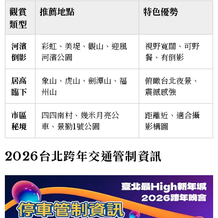
觀賞
推薦地點
特色優勢
類型
河濱
彩虹、美堤、觀山、迎風
視野寬闊、可野
倒影
河濱公園
餐、有倒影
居高
象山、虎山、劍潭山、福
俯瞰台北夜景、
臨下
州山
震撼感強
市區
四四南村、幾米月亮公
距離近、適合攝
秘境
車、景勤1號公園
影構圖
2026台北跨年交通管制資訊