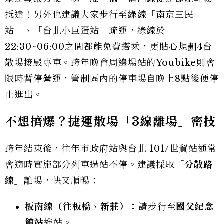
抵達！另外也建議大家步行至綠線「南京三民
站」、「台北小巨蛋站」疏運，綠線於
22:30~06:00之間都能免費搭乘，更貼心規劃4台
散場接駁專車。跨年晚會周邊場站的Youbike則會
限時暫停營運，管制區內的停車場自晚上8點後便停
止進出。
不想擠爆？捷運散場「3線離場」密技
跨年結束後，往年市政府站與台北 101/世貿站通常
會適時實施部分列車過站不停。建議採取
「分散路
線」
離場，快又順暢：
板南線（往板橋、新莊）：
請步行至
國父紀念
館站
進站。