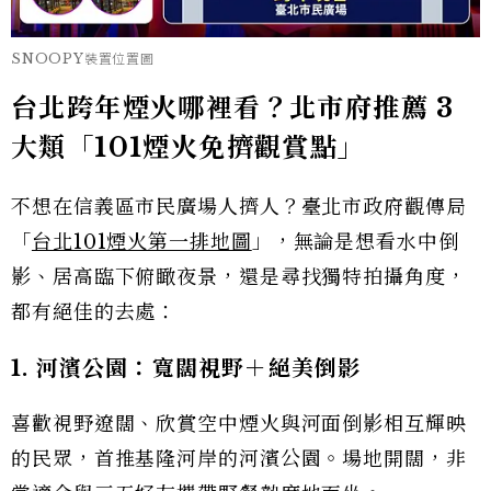
SNOOPY裝置位置圖
台北跨年煙火哪裡看？北市府推薦 3
大類「101煙火免擠觀賞點」
不想在信義區市民廣場人擠人？臺北市政府觀傳局
「
台北101煙火第一排地圖
」，無論是想看水中倒
影、居高臨下俯瞰夜景，還是尋找獨特拍攝角度，
都有絕佳的去處：
1. 河濱公園：寬闊視野＋絕美倒影
喜歡視野遼闊、欣賞空中煙火與河面倒影相互輝映
的民眾，首推基隆河岸的河濱公園。場地開闊，非