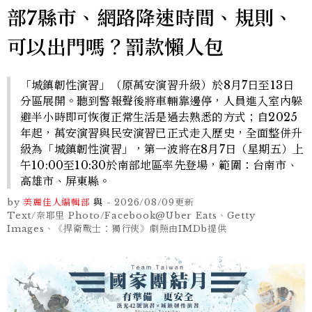
部7縣市、網路降速時間、規則、
可以出門嗎？罰款懶人包
「城鎮韌性演習」（原萬安演習升級）於8月7日至13日
分區展開。聽到警報聲後將車輛靠邊停，人員進入室內躲
避半小時即可恢復正常生活是過去熟悉的方式；自2025
年起，萬安演習與民安演習已正式走入歷史，全面整併升
級為「城鎮韌性演習」，第一波將在8月7日（星期五）上
午10:00至10:30於南部地區率先登場，範圍：台南市、
高雄市、屏東縣。
by
美麗佳人編輯部
與
-
2026/08/09
更新
Text/奈耶里 Photo/Facebook@Uber Eats、Getty
Images、《捍衛戰士：獨行俠》劇照由IMDb提供