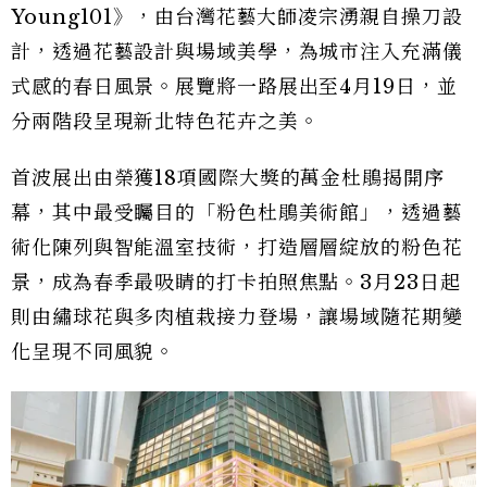
Young101》，由台灣花藝大師凌宗湧親自操刀設
計，透過花藝設計與場域美學，為城市注入充滿儀
式感的春日風景。展覽將一路展出至4月19日，並
分兩階段呈現新北特色花卉之美。
首波展出由榮獲18項國際大獎的萬金杜鵑揭開序
幕，其中最受矚目的「粉色杜鵑美術館」，透過藝
術化陳列與智能溫室技術，打造層層綻放的粉色花
景，成為春季最吸睛的打卡拍照焦點。3月23日起
則由繡球花與多肉植栽接力登場，讓場域隨花期變
化呈現不同風貌。