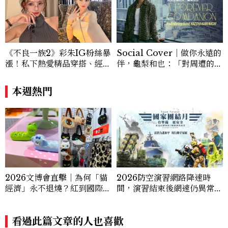
《不良一族2》彩朱IG粉絲暴
Social Cover｜做你永遠的
漲！私下熱愛精品穿搭、經營
伴，龜梨和也：「對周遭的人
服飾品牌，堪稱品味最好女成
事物保有餘裕，同時也持續努
員
力。」
本週熱門
2026文博會直擊｜為何「貓
2026防空演習網路降速時
經濟」永不退燒？紅到國際的
間，演習結束後網速仍異常怎
台灣療癒插畫、曼谷新潮貓系
麼辦、可以出門嗎？罰款懶人
品牌，今年不能錯過的貓咪IP
包
推薦
看過此篇文章的人也喜歡