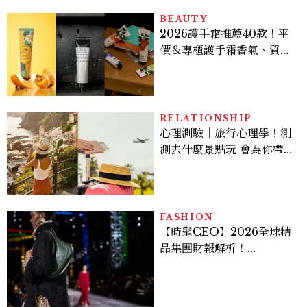
BEAUTY
2026護手霜推薦40款！平
價＆專櫃護手霜香氣、質
地、使用評價
RELATIONSHIP
心理測驗｜旅行心理學！測
測去什麼景點玩 會為你帶來
好運
FASHION
【時髦CEO】2026全球精
品集團財報解析！
LVMH、Hermès、
Chanel、Gucci 誰是真
正贏家？5大趨勢一次看