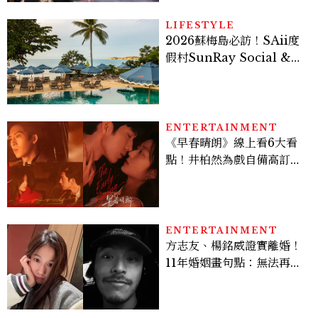
LIFESTYLE
2026蘇梅島必訪！SAii度
假村SunRay Social &
Swim Club全新開箱，6
大亮點體驗懶人包
ENTERTAINMENT
《早春晴朗》線上看6大看
點！井柏然為戲自備高訂，
孫千苦等地下戀轉正，雨夜
激吻獲讚慾感天花板
ENTERTAINMENT
方志友、楊銘威證實離婚！
11年婚姻畫句點：無法再做
情人，但永遠是家人