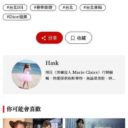
#台北101
#春季旅遊
#台北
#台北景點
#Dior迪奧
分享
收藏
Hask
現任《美麗佳人 Marie Claire》行銷編
輯，熱愛探索新鮮事物，無論是美妝、時
尚、影劇，還是跨界文化議題，都樂於從中
發掘趨勢脈動，轉化為有溫度、有影響力的
內容。
你可能會喜歡