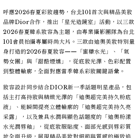
呼應2026春夏彩妝趨勢，台北101首次與精品美妝
品牌Dior合作，推出「星光造鏡室」活動，以三款
2026春夏韓系妝容為主題，由專業攝影團隊為台北
101會員拍攝專屬時尚大片。三款由迪奧美妝特別量
身打造的2026春夏妝容——「蜜糖水光」、「氣
勢女團」與「甜酷煙燻」，從底妝光澤、色彩配置
到整體輪廓，全面對應當季韓系彩妝關鍵語彙。
妝容設計同步結合DIOR新一季話題明星產品，包
括主打高持妝與精緻光澤的「迪奧超完美持久粉底
液」、能瞬間提亮立體輪廓的「迪奧超完美持久亮
采露」，以及兼具水潤與顯色話題度的「迪奧粉漾
水光潤唇釉」，從底妝服貼度、面部光感到唇彩質
地全面升級，展現精品美妝對細節與質感的極致追