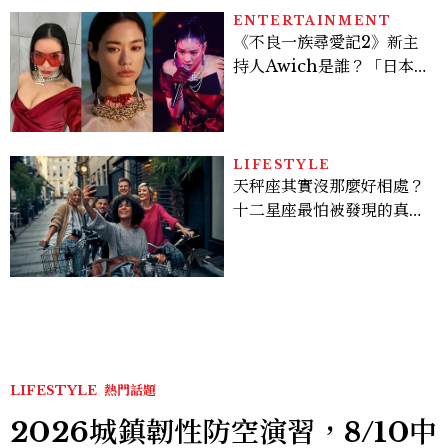
ENTERTAINMENT
《不良一族尋愛記2》新主
持人Awich是誰？「日本嘻
哈女王」人生比節目更抓
馬：25歲喪夫、家中遭槍擊
掃射
LIFESTYLE
天秤座其實沒那麼好相處？
十二星座最怕被發現的真實
面貌，「這星座」一直在假
裝不在意
LIFESTYLE
熱門話題
2026城鎮韌性防空演習，8/10中