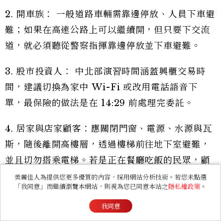
2. 開車族： 一般道路車輛需靠邊停放、人員下車避
難；如果在高速公路上可以繼續開，但只要下交流
道，就必須聽從警察指揮靠邊停放並下車避難。
3. 股市投資人： 中北部演習時間涵蓋興櫃交易時
間，建議切換為家中 Wi-Fi 或改用電話語音下
單，最保險的做法是在 14:29 前處理完委託。
4. 居家與店家顧客：應關閉門窗、電源、水源與瓦
斯，隨後離開高樓層，透過樓梯前往地下室避難，
並且切勿搭乘電梯。若是正在餐廳吃飯的民眾，顧
客可繼續用餐，但店家須關閉門窗電源；夜市或路
美麗佳人為提供您更多優質的內容，採用網站分析技術。若您未點選
「我同意」而繼續瀏覽本網站，則視為您已同意本站之
隱私權政策
。
邊攤小吃則必須立即熄火、關閉瓦斯，停止一切烹
我同意
煮並進行避難。