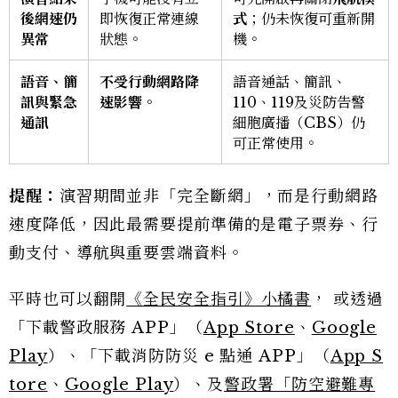
後網速仍
即恢復正常連線
式
；仍未恢復可重新開
異常
狀態。
機。
語音、簡
不受行動網路降
語音通話、簡訊、
訊與緊急
速影響。
110、119及災防告警
通訊
細胞廣播（CBS）仍
可正常使用。
提醒：
演習期間並非「完全斷網」，而是行動網路
速度降低，因此最需要提前準備的是電子票券、行
動支付、導航與重要雲端資料。
平時也可以翻開
《全民安全指引》小橘書
， 或透過
「下載警政服務 APP」（
App Store
、
Google
Play
）、「下載消防防災 e 點通 APP」（
App S
tore
、
Google Play
）、及
警政署「防空避難專