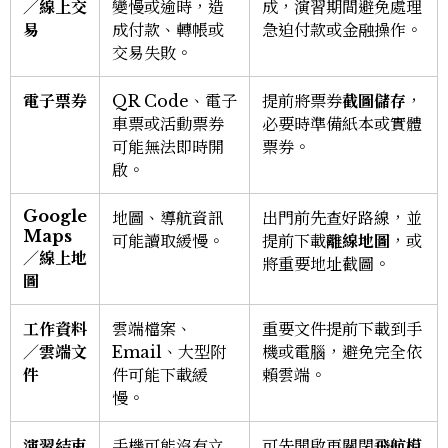
／線上交
變慢或逾時，造
成，演習期間避免處理
易
成付款、轉帳或
急迫付款或金融操作。
交易失敗。
電子票券
QR Code、電子
提前將票券
截圖儲存
，
車票或活動票券
必要時準備紙本或實體
可能無法即時開
票券。
啟。
Google
地圖、導航資訊
出門前先查好路線，並
Maps
可能讀取緩慢。
提前下載
離線地圖
，或
／線上地
將重要地址截圖。
圖
工作資料
雲端檔案、
重要文件提前下載到手
／雲端文
Email、大型附
機或電腦，避免完全依
件
件可能下載緩
賴雲端。
慢。
演習結束
手機可能沒有立
可先開啟再關閉
飛航模