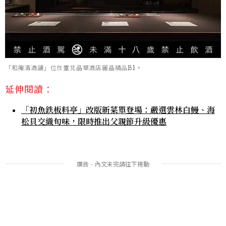
「和庵清酒舖」位在臺北晶華酒店麗晶精品B1。
延伸閱讀：
「初魚鉄板料亭」改版新菜單登場：嚴選雲林白鰻、海
松貝交織旬味，限時推出父親節升級優惠