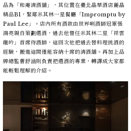
品為「和庵清酒舖」，其位置在臺北晶華酒店麗晶
精品B1，緊鄰米其林一星餐廳「Impromptu by
Paul Lee」。店內所有酒款由世界唎酒師冠軍張
鴻亮親自策劃選酒，過去他曾任米其林二星「祥雲
龍吟」首席侍酒師，這回次他把過去替料理挑酒的
經驗，搬進這間僅能容納十席的清酒舖。再加上品
牌總監曹舒涵則負責把選酒的專業，轉譯成大家都
能輕鬆理解的介紹。