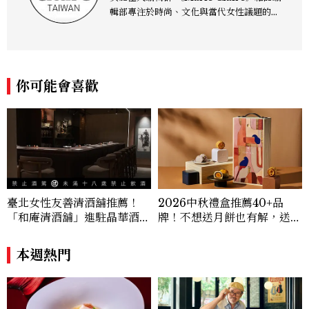
輯部專注於時尚、文化與當代女性議題的深
度呈現，致力打造兼具風格與觀點的內容敘
事。 團隊擅長核心議題企劃、內容策展與
跨平台整合，長期關注國際時代脈動與社會
趨勢，從文化觀察出發，挖掘具有啟發性的
你可能會喜歡
女性故事與價值觀；同時以細膩的美學語言
與敘事張力，轉化為兼具視覺風格與思想深
度的內容。 《Marie Claire》始終以敏銳
視角與編輯直覺，引領讀者探索女性多元面
貌與生活品味風格的無限可能。
臺北女性友善清酒舖推薦！
2026中秋禮盒推薦40+品
「和庵清酒舖」進駐晶華酒
牌！不想送月餅也有解，送長
店：首創五行心情選酒、單杯
輩、送客戶一次挑
180元起輕鬆微醺
本週熱門