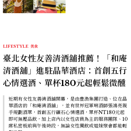
好運
LIFESTYLE
美食
臺北女性友善清酒舖推薦！「和庵
清酒舖」進駐晶華酒店：首創五行
心情選酒、單杯180元起輕鬆微醺
近期有女性友善清酒舖開幕，是由豊漁集團打造、位在晶
華酒店的「和庵清酒舖」，並有世界冠軍唎酒師張鴻亮親
手規劃酒單，首創五行礦石心情選酒，單杯NT180元起
即可無壓品飲，加上店內以女性店員為主的服務團隊、10
席私密板前與午後時段，無論女性獨飲或姐妹聚會都能輕