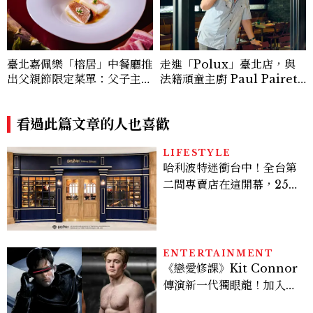
臺北嘉佩樂「榕居」中餐廳推
走進「Polux」臺北店，與
出父親節限定菜單：父子主廚
法籍頑童主廚 Paul Pairet
攜手演繹粵菜傳承，八道菜、
對談：「我不做妥協的美味」
一碗湯寫下跨越四十年的傳承
之味
看過此篇文章的人也喜歡
LIFESTYLE
哈利波特迷衝台中！全台第
二間專賣店在這開幕，25週
年限定周邊、托特包太值得
入手
ENTERTAINMENT
《戀愛修課》Kit Connor
傳演新一代獨眼龍！加入新
版《X戰警》，可望搭檔