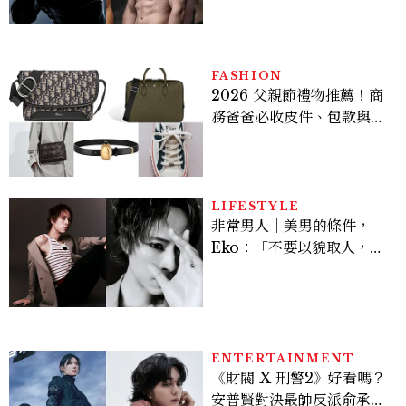
Sadie Sink
FASHION
2026 父親節禮物推薦！商
務爸爸必收皮件、包款與鞋
履一次看
LIFESTYLE
非常男人｜美男的條件，
Eko：「不要以貌取人，內
在與外在同樣重要。」
ENTERTAINMENT
《財閥 X 刑警2》好看嗎？
安普賢對決最帥反派俞承