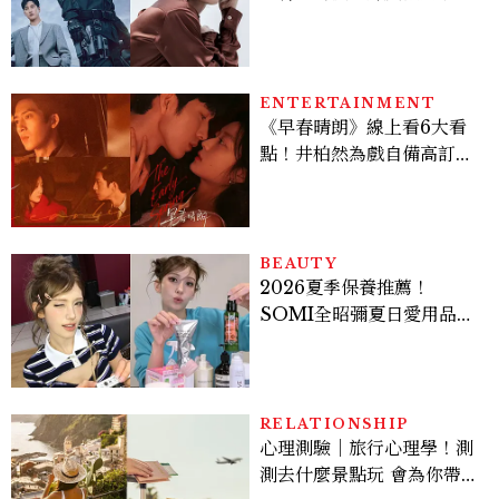
豪，鄭恩彩接棒女主，開專
機、刷黑卡，用錢輾壓罪犯
的陳利手回來了，這次能玩
多大？
ENTERTAINMENT
《早春晴朗》線上看6大看
點！井柏然為戲自備高訂，
孫千苦等地下戀轉正，雨夜
激吻獲讚慾感天花板
BEAUTY
2026夏季保養推薦！
SOMI全昭彌夏日愛用品公
開，防曬、護髮、止汗、頭
皮保養10款好物一次看
RELATIONSHIP
心理測驗｜旅行心理學！測
測去什麼景點玩 會為你帶來