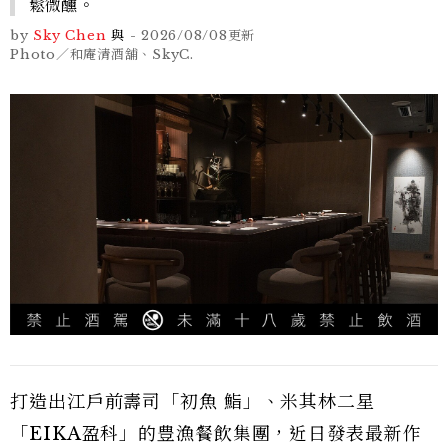
鬆微醺。
by
Sky Chen
與
-
2026/08/08
更新
Photo／和庵清酒舖、SkyC.
打造出江戶前壽司「初魚 鮨」、米其林二星
「EIKA盈科」的豊漁餐飲集團，近日發表最新作