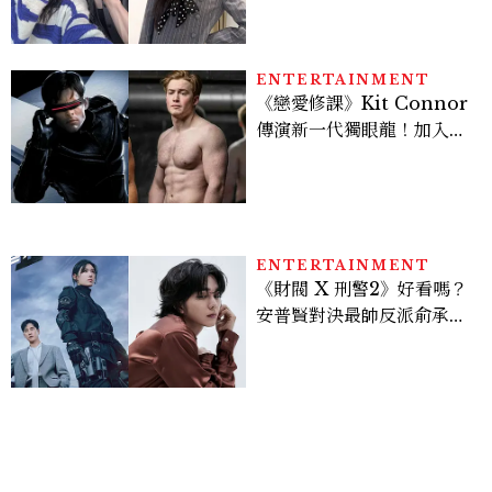
水、護髮同款一次看
ENTERTAINMENT
《戀愛修課》Kit Connor
傳演新一代獨眼龍！加入新
版《X戰警》，可望搭檔
Sadie Sink
ENTERTAINMENT
《財閥 X 刑警2》好看嗎？
安普賢對決最帥反派俞承
豪，鄭恩彩接棒女主，開專
機、刷黑卡，用錢輾壓罪犯
的陳利手回來了，這次能玩
多大？