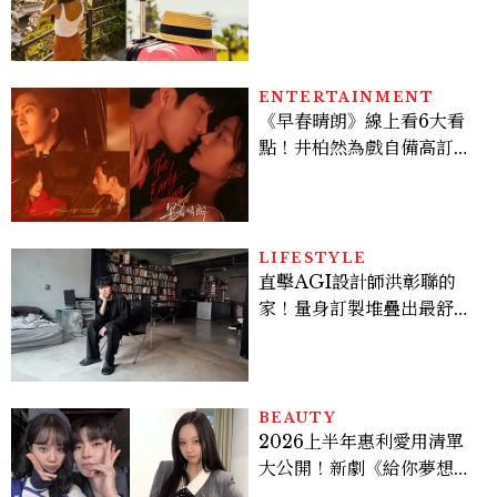
好運
ENTERTAINMENT
《早春晴朗》線上看6大看
點！井柏然為戲自備高訂，
孫千苦等地下戀轉正，雨夜
激吻獲讚慾感天花板
LIFESTYLE
直擊AGI設計師洪彰聯的
家！量身訂製堆疊出最舒適
的生活邏輯：「只要喜歡，
就能找到相處的方式」
BEAUTY
2026上半年惠利愛用清單
大公開！新劇《給你夢想》
美出新高度，10款保養、香