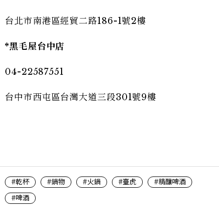
台北市南港區經貿二路186-1號2樓
*黑毛屋台中店
04-22587551
台中市西屯區台灣大道三段301號9樓
#乾杯
#鍋物
#火鍋
#臺虎
#精釀啤酒
#啤酒