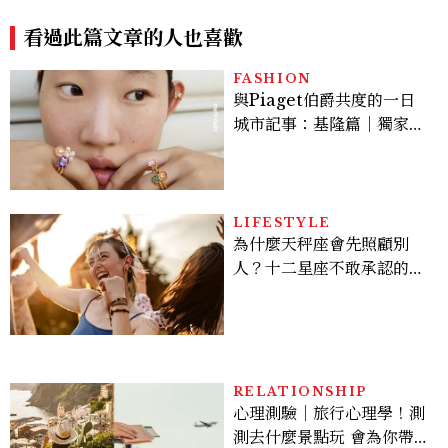
專屬夜生活
看過此篇文章的人也喜歡
FASHION
與Piaget伯爵共度的一日
城市記事：基隆篇｜獨家影
像故事
LIFESTYLE
為什麼天秤座會先照顧別
人？十二星座不敢承認的一
句話，「這星座」嘴上說沒
差，回家之後想很久
RELATIONSHIP
心理測驗｜旅行心理學！測
測去什麼景點玩 會為你帶來