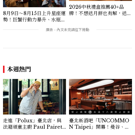
2026中秋禮盒推薦40+品
牌！不想送月餅也有解，送長
8月9日～8月15日上升星座運
輩、送客戶一次挑
勢！巨蟹行動力暴升、水瓶迎
新緣分
本週熱門
走進「Polux」臺北店，與
臺北新酒吧「UNCOMMO
法籍頑童主廚 Paul Pairet
N Taipei」開幕！曼谷、新
對談：「我不做妥協的美味」
加坡酒吧人聯手打造成熟大人