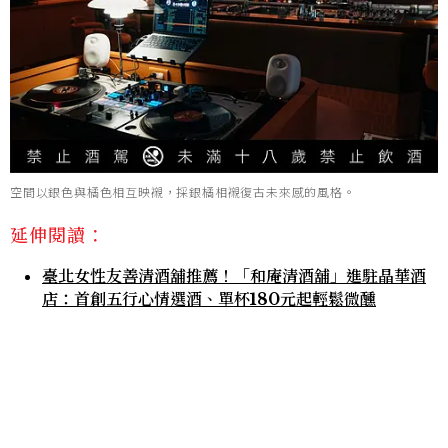
空間以銀色與橘色相互映襯，採銀橘相襯復古未來感的風格。
延伸閱讀：
臺北女性友善清酒舖推薦！「和庵清酒舖」進駐晶華酒
店：首創五行心情選酒、單杯180元起輕鬆微醺