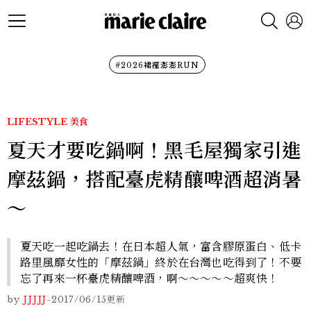
#2026裙襬澎澎RUN
LIFESTYLE
美食
夏天才要吃鍋啊！黑毛屋獨家引進
摩茲鍋，搭配臺虎精釀啤酒超消暑
〜
夏天吃一起吃鍋去！在日本超人氣，富含膠原蛋白、低卡
路里風靡女性的「摩茲鍋」終於在台灣也吃得到了！不要
忘了再來一杯臺虎精釀啤酒，啊～～～～～超爽快！
by
JJJJJ
-
2017/06/15
更新