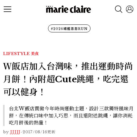
#2026裙襬澎澎RUN
LIFESTYLE
美食
Ｗ飯店加入台灣味，推出運動時尚
月餅！內附超Cute跳繩，吃完還
可以健身！
台北W飯店貫徹今年時尚運動主題，設計三款獨特風味月
餅，在傳統口味中加入巧思，而且還附送跳繩，讓你消耗
吃月餅後的熱量！
by
JJJJJ
-
2017/08/16
更新