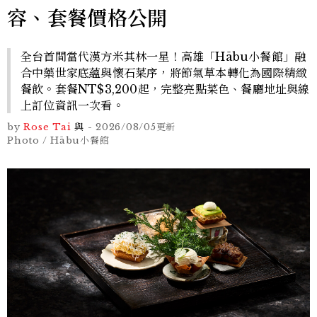
容、套餐價格公開
全台首間當代漢方米其林一星！高雄「Hābu小餐館」融
合中藥世家底蘊與懷石菜序，將節氣草本轉化為國際精緻
餐飲。套餐NT$3,200起，完整亮點菜色、餐廳地址與線
上訂位資訊一次看。
by
Rose Tai
與
-
2026/08/05
更新
Photo / Hābu小餐館