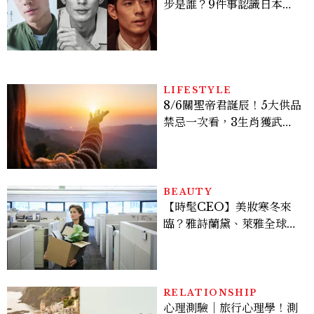
步是誰？9件事認識日本
「昭和臉」男星：大文豪玄
孫、《地獄占星師》關鍵人
物
LIFESTYLE
8/6關聖帝君誕辰！5大供品
禁忌一次看，3生肖獲武財
神加持正偏財旺爆
BEAUTY
【時髦CEO】美妝寒冬來
臨？雅詩蘭黛、萊雅全球裁
員＋關閉官網，下一步計畫
曝光
RELATIONSHIP
心理測驗｜旅行心理學！測