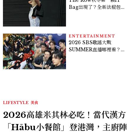
The Row秋冬第一顆IT
Bag出現了？全新法棍包
「Alma」，極簡控又要開
始排隊了
ENTERTAINMENT
2026 SBS歌謠大戰
SUMMER直播哪裡看？
Stray Kids、ATEEZ等
28組卡司、線上播出時間一
次看
LIFESTYLE
美食
2026高雄米其林必吃！當代漢方
「Hābu小餐館」登港灣，主廚陣