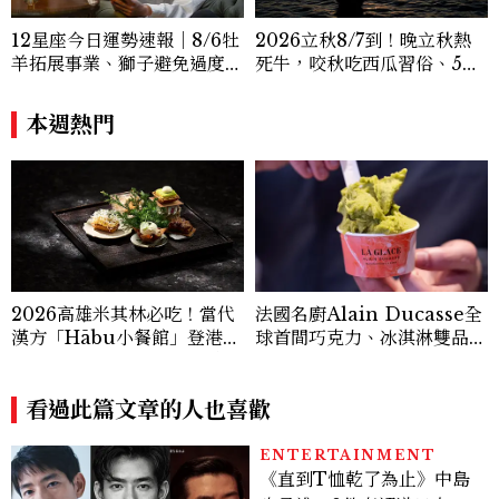
12星座今日運勢速報｜8/6牡
2026立秋8/7到！晚立秋熱
羊拓展事業、獅子避免過度借
死牛，咬秋吃西瓜習俗、5大
貸
禁忌與吉時懶人包
本週熱門
2026高雄米其林必吃！當代
法國名廚Alain Ducasse全
漢方「Hābu小餐館」登港
球首間巧克力、冰淇淋雙品牌
灣，主廚陣容、套餐價格公開
概念店插旗臺北，推出「焙香
烏龍榛果」臺灣限定新口味
看過此篇文章的人也喜歡
ENTERTAINMENT
《直到T恤乾了為止》中島