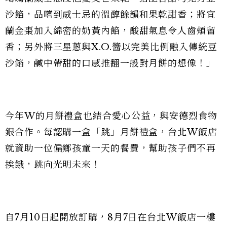
沙餡，品嚐到威士忌的溫醇餘韻和果乾甜香；將宜
蘭金棗加入綿密的奶黃內餡，酸甜氣息令人齒頰留
香；另外將三星蔥與X.O.醬以完美比例融入傳統豆
沙餡，鹹中帶甜的口感推翻一般對月餅的想像！」
今年W的月餅禮盒也結合愛心公益，與安德烈食物
銀合作。每認購一盒「跳」月餅禮盒，台北W飯店
就資助一位偏鄉孩童一天的餐費，幫助孩子們不再
挨餓，跳向光明未來！
自7月10日起開放訂購，8月7日在台北W飯店一樓