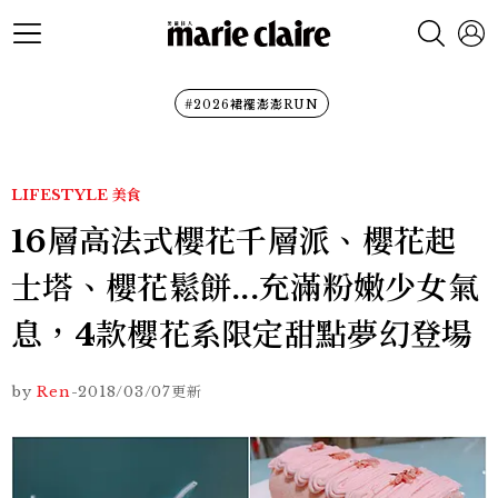
#2026裙襬澎澎RUN
LIFESTYLE
美食
16層高法式櫻花千層派、櫻花起
士塔、櫻花鬆餅...充滿粉嫩少女氣
息，4款櫻花系限定甜點夢幻登場
by
Ren
-
2018/03/07
更新