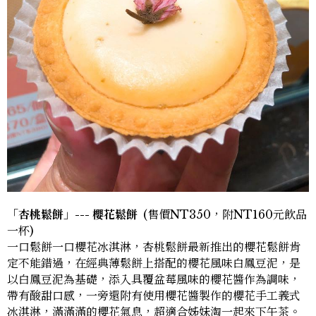
「杏桃鬆餅」--- 櫻花鬆餅
(售價NT350，附NT160元飲品
一杯)
一口鬆餅一口櫻花冰淇淋，杏桃鬆餅最新推出的櫻花鬆餅肯
定不能錯過，在經典薄鬆餅上搭配的櫻花風味白鳳豆泥，是
以白鳳豆泥為基礎，添入具覆盆莓風味的櫻花醬作為調味，
帶有酸甜口感，一旁還附有使用櫻花醬製作的櫻花手工義式
冰淇淋，滿滿滿的櫻花氣息，超適合姊妹淘一起來下午茶。