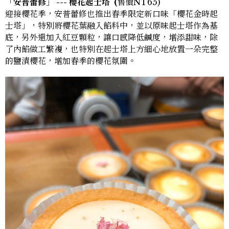
「安普蕾修」 --- 櫻花起士塔
(
售價NT65)
迎接櫻花季，安普蕾修也推出春季限定新口味「櫻花金時起
士塔」，特別將櫻花葉融入餡料中，並以原味起士塔作為基
底，另外還加入紅豆顆粒，讓口感降低鹹度，增添甜味，除
了內餡做工繁複，也特別在起士塔上方細心地放置一朵完整
的鹽漬櫻花，增加春季的櫻花氛圍。