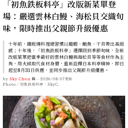
「初魚鉄板料亭」改版新菜單登
場：嚴選雲林白鰻、海松貝交織旬
味，限時推出父親節升級優惠
十年前，鐵板燒料理總習慣以龍蝦、鮑魚、干貝帶出高級
感；十年後，「初魚鉄板料亭」選擇回到季節旬味，全新
改版菜單把當季最好的雲林白鰻與海松貝等等食材作為主
角，用火候取代食材身價，重新詮釋日本料亭精神，即日
起至8月31日供應，並同步推出父親節升級優惠。
by
Sky Chen
與
-
2026/08/07
更新
Photo／初魚鉄板料亭、SkyC.