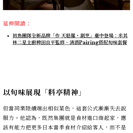
延伸閱讀：
初魚團隊全新品牌「作 天麩羅・割烹」臺中登場：米其
林二星主廚稗田良平監修、清酒Pairing搭配旬味套餐
以旬味展現「料亭精神」
但當同業陸續端出相似菜色，這套公式漸漸失去說
服力。他認為，既然集團就是食材進口商起家，應
該有能力把更多日本當季食材介紹給客人，而不是