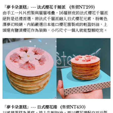
「夢卡朵蛋糕」--- 法式櫻花千層派
(
售價NT299)
由手工一片片煎製與層層堆疊，16層餅皮的法式櫻花千層派
絕對是送禮首選，將法式千層派融入日式櫻花元素，粉嫩色
澤夢幻吸睛，內餡嚴選日本進口櫻花醬製成的輕盈奶油，上
頭還有鹽漬櫻花作為裝飾，小巧尺寸一個人就能整顆吃完。
「夢卡朵蛋糕」--- 日式櫻花捲 (
售價NT450)
以戚風蛋糕為基底，捲入生鮮奶油，再以櫻花調配白豆沙製