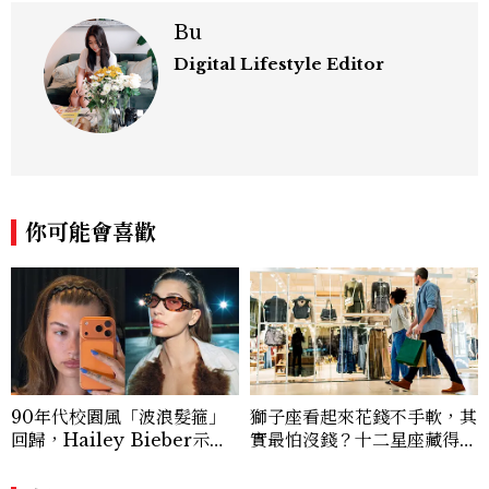
Bu
Digital Lifestyle Editor
你可能會喜歡
90年代校園風「波浪髮箍」
獅子座看起來花錢不手軟，其
回歸，Hailey Bieber示範
實最怕沒錢？十二星座藏得最
如何戴得時髦：這款Miu Mi
深的金錢焦慮，「這星座」比
u髮箍未開賣先爆紅！
價半天，最後卻買最貴的