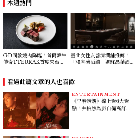
本週熱門
GD同款燒肉降臨！首爾韓牛
臺北女性友善清酒舖推薦！
傳奇TTEURAK首度來台，
「和庵清酒舖」進駐晶華酒
聯手梵燒肉超限量客座
店：首創五行心情選酒、單杯
180元起輕鬆微醺
看過此篇文章的人也喜歡
ENTERTAINMENT
《早春晴朗》線上看6大看
點！井柏然為戲自備高訂，
孫千苦等地下戀轉正，雨夜
激吻獲讚慾感天花板