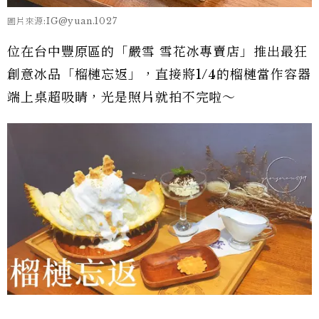
圖片來源:IG@yuan.1027
位在台中豐原區的「嚴雪 雪花冰專賣店」推出最狂
創意冰品「榴槤忘返」，直接將1/4的榴槤當作容器
端上桌超吸睛，光是照片就拍不完啦～