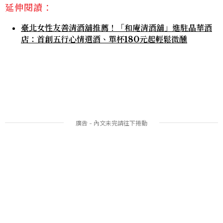
延伸閱讀：
臺北女性友善清酒舖推薦！「和庵清酒舖」進駐晶華酒
店：首創五行心情選酒、單杯180元起輕鬆微醺