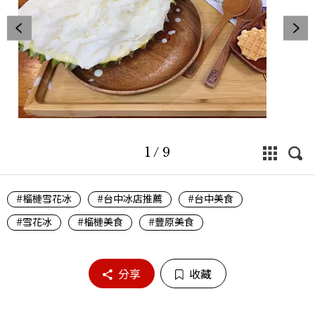
1
/
9
#榴槤雪花冰
#台中冰店推薦
#台中美食
#雪花冰
#榴槤美食
#豐原美食
分享
收藏