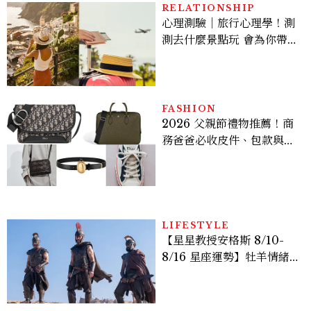
多大？
RELATIONSHIP
心理測驗｜旅行心理學！測
測去什麼景點玩 會為你帶來
好運
FASHION
2026 父親節禮物推薦！商
務爸爸必收皮件、包款與鞋
履一次看
LIFESTYLE
【星星教授安格斯 8/10-
8/16 星座運勢】牡羊情緒
變敏感，雙子人際吸引力爆
棚