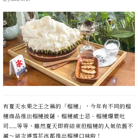
有夏天水果之王之稱的「榴槤」，今年有不同的榴
槤商品推出榴槤披薩、榴槤威士忌、榴槤爆漿吐
司……等等，雖然夏天即將結束但榴槤的人氣依舊不
減～這次連雪花冰都推出榴槤口味啦！