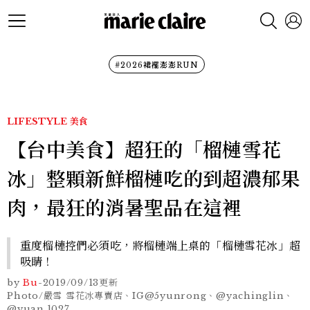
#2026裙襬澎澎RUN
LIFESTYLE
美食
【台中美食】超狂的「榴槤雪花
冰」整顆新鮮榴槤吃的到超濃郁果
肉，最狂的消暑聖品在這裡
重度榴槤控們必須吃，將榴槤端上桌的「榴槤雪花冰」超
吸睛！
by
Bu
-
2019/09/13
更新
Photo/嚴雪 雪花冰專賣店、IG@5yunrong、@yachinglin、
@yuan.1027