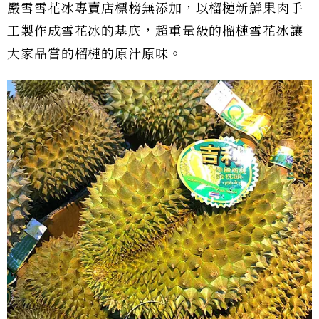
嚴雪雪花冰專賣店標榜無添加，以榴槤新鮮果肉手
工製作成雪花冰的基底，超重量級的榴槤雪花冰讓
大家品嘗的榴槤的原汁原味。