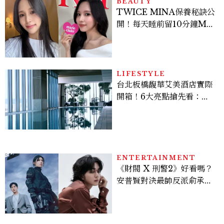
BEAUTY
TWICE MINA保養秘訣公
開！每天睡前留10分鐘ME
TIME、定期皮拉提斯，6
個日常習慣養出牛奶肌
LIFESTYLE
台北板橋馥華艾美酒店實際
開箱！6大亮點搶先看：新
北最新旅宿地標、高空泳
池、客房藏奢華細節
ENTERTAINMENT
《財閥 X 刑警2》好看嗎？
安普賢對決最帥反派俞承
豪，鄭恩彩接棒女主，開專
機、刷黑卡，用錢輾壓罪犯
的陳利手回來了，這次能玩