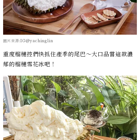
圖片來源:IG@yachinglin
重度榴槤控們快抓住產季的尾巴～大口品嘗這款濃
郁的榴槤雪花冰吧！