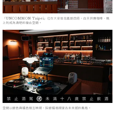
「UNCOMMON Taipei」位在大安區信義路四段，白天供應咖啡、晚
上則成為酒吧的複合空間。
空間以銀色與橘色相互映襯，採銀橘相襯復古未來感的風格。