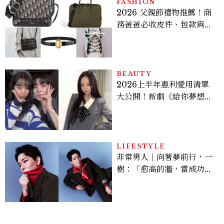
FASHION
2026 父親節禮物推薦！商
務爸爸必收皮件、包款與鞋
履一次看
BEAUTY
2026上半年惠利愛用清單
大公開！新劇《給你夢想》
美出新高度，10款保養、香
水、護髮同款一次看
LIFESTYLE
非常男人｜向著夢前行，一
樹：「愈高的牆，當成功爬
上去的那一刻，就愈有成就
感。」