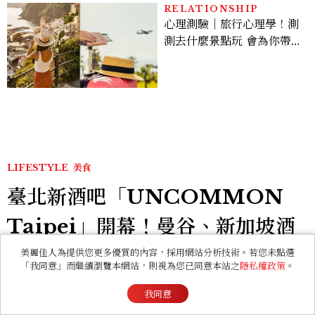
RELATIONSHIP
心理測驗｜旅行心理學！測
測去什麼景點玩 會為你帶來
好運
LIFESTYLE
美食
臺北新酒吧「UNCOMMON
Taipei」開幕！曼谷、新加坡酒
吧人聯手打造成熟大人專屬夜生活
美麗佳人為提供您更多優質的內容，採用網站分析技術。若您未點選
「我同意」而繼續瀏覽本網站，則視為您已同意本站之
隱私權政策
。
位在信義路四段新酒吧「UNCOMMON Taipei」亮
我同意
相，集結了曼谷、新加坡與臺北三地、三位資深酒吧人，