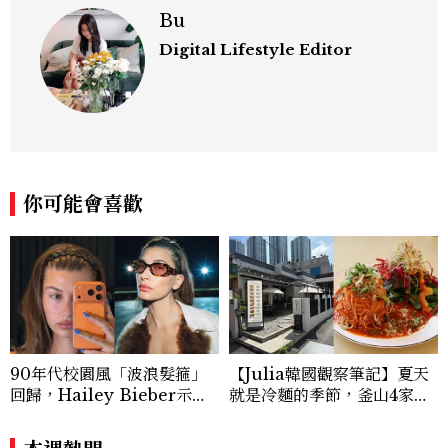
Bu
Digital Lifestyle Editor
你可能會喜歡
90年代校園風「波浪髮箍」
【Julia韓國觀察筆記】夏天
回歸，Hailey Bieber示範
就是冷麵的季節，釜山4家必
如何戴得時髦：這款Miu Mi
吃拌冷麵
u髮箍未開賣先爆紅！