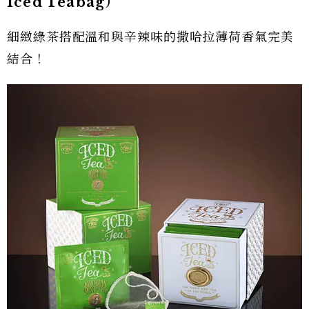
Iced Teabag）
細緻綠茶搭配溫和與辛辣味的撒哈拉薄荷香氣完美
結合！