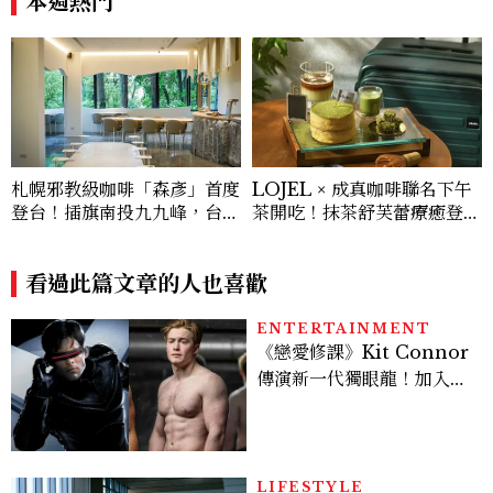
本週熱門
札幌邪教級咖啡「森彥」首度
LOJEL × 成真咖啡聯名下午
登台！插旗南投九九峰，台灣
茶開吃！抹茶舒芙蕾療癒登
限定咖啡、絕美雪墨空間必訪
場，期間限定至9/30
看過此篇文章的人也喜歡
ENTERTAINMENT
《戀愛修課》Kit Connor
傳演新一代獨眼龍！加入新
版《X戰警》，可望搭檔
Sadie Sink
LIFESTYLE