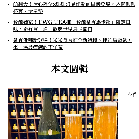
萌翻天！清心福全x熊熊遇見你超萌周邊登場，必買熊熊
杯套、滑鼠墊
台灣獨家！TWG TEA推「台灣茶香馬卡龍」限定口
味，還有買一送一歡慶世界馬卡龍日
茶香蛋糕新登場！采采食茶推全新蛋糕、桂花烏龍茶，
來一場最療癒的下午茶
本文圖輯
茶香