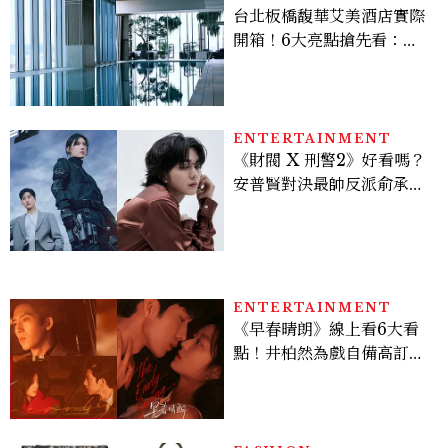
台北板橋馥華艾美酒店實際
開箱！6大亮點搶先看：新
北最新旅宿地標、高空泳
池、客房藏奢華細節
ENTERTAINMENT
《財閥 X 刑警2》好看嗎？
安普賢對決最帥反派俞承
豪，鄭恩彩接棒女主，開專
機、刷黑卡，用錢輾壓罪犯
的陳利手回來了，這次能玩
多大？
ENTERTAINMENT
《早春晴朗》線上看6大看
點！井柏然為戲自備高訂，
孫千苦等地下戀轉正，雨夜
激吻獲讚慾感天花板