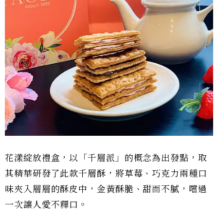
花漾綻放禮盒，以「千層派」的概念為出發點，取
其精華研發了此款千層酥，將草莓、巧克力兩種口
味夾入層層的酥皮中，金黃酥脆、甜而不膩，嚐過
一次讓人愛不釋口。