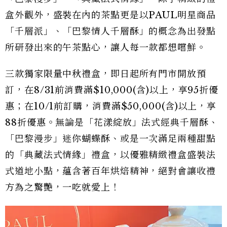
盒外觀外，盛裝在內的茶點更是以PAUL明星商品
「千層派」、「巴黎情人千層酥」的概念為出發點
所研發出來的午茶點心，讓人每一款都想嚐鮮。
三款獨家限量中秋禮盒，即日起所有門市開放預
訂，在8/31前消費滿$10,000(含)以上，享95折優
惠；在10/1前訂購，消費滿$50,000(含)以上，享
88折優惠。無論是「花漾綻放」法式經典千層酥、
「巴黎漫步」迷你蝴蝶酥、或是一次滿足兩種甜點
的「典藏法式情緣」禮盒，以優雅精緻禮盒盛裝法
式道地小點，蘊含著百年烘焙精神，絕對會讓收禮
方為之驚艷，一吃就愛上！