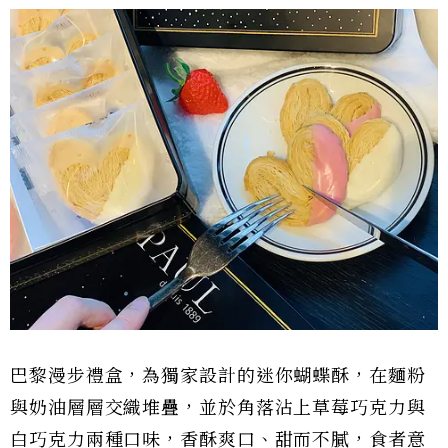
巴黎漫步禮盒，為獨家設計的迷你蝴蝶酥，在麵粉
與奶油層層交織堆疊，並於角落沾上草莓巧克力與
白巧克力兩種口味，香酥爽口、甜而不膩，食者意