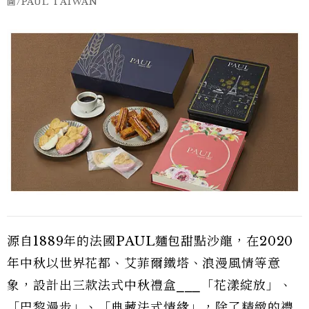
圖/PAUL TAIWAN
源自1889年的法國PAUL麵包甜點沙龍，在2020
年中秋以世界花都、艾菲爾鐵塔、浪漫風情等意
象，設計出三款法式中秋禮盒⎯⎯⎯「花漾綻放」、
「巴黎漫步」、「典藏法式情緣」，除了精緻的禮