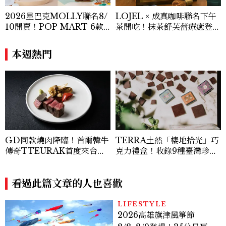
2026星巴克MOLLY聯名8/
LOJEL × 成真咖啡聯名下午
10開賣！POP MART 6款
茶開吃！抹茶舒芙蕾療癒登
杯袋價格、草莓布蕾星冰樂一
場，期間限定至9/30
次看
本週熱門
GD同款燒肉降臨！首爾韓牛
TERRA土然「棲地拾光」巧
傳奇TTEURAK首度來台，
克力禮盒！收錄9種臺灣珍稀
聯手梵燒肉超限量客座
植物、販售地點一次看
看過此篇文章的人也喜歡
LIFESTYLE
2026高雄旗津風箏節