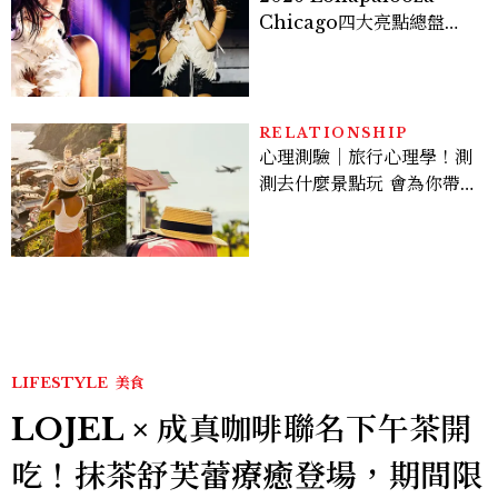
Chicago四大亮點總盤
點， JENNIE、 CORTIS
登台，K-POP擄獲全球！
RELATIONSHIP
心理測驗｜旅行心理學！測
測去什麼景點玩 會為你帶來
好運
LIFESTYLE
美食
LOJEL × 成真咖啡聯名下午茶開
吃！抹茶舒芙蕾療癒登場，期間限