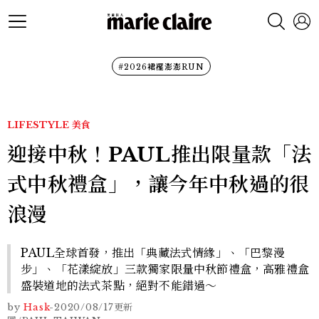
#2026裙襬澎澎RUN
LIFESTYLE
美食
迎接中秋！PAUL推出限量款「法
式中秋禮盒」，讓今年中秋過的很
浪漫
PAUL全球首發，推出「典藏法式情緣」、「巴黎漫
步」、「花漾綻放」三款獨家限量中秋節禮盒，高雅禮盒
盛裝道地的法式茶點，絕對不能錯過～
by
Hask
-
2020/08/17
更新