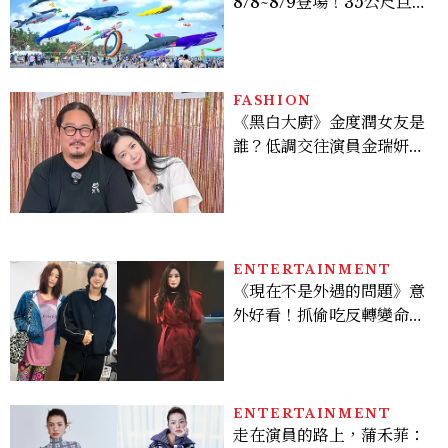
8/8~8/9登場！35公尺巨大
鯨魚首度放飛、豐富親子活
動時間懶人包
FASHION
《黑白大廚》金度潤女友是
誰？低調交往演員金瑞妍、
曾出演《少年法庭》，私下
極簡風穿搭是日常範本！
ENTERTAINMENT
《現在不是外遇的問題》意
外好看！抓偷吃反轉變命
案？金憓秀傳奇美腿被讚
爆、金智勳大秀腹肌，曹汝
貞雙影后飆戲，線上看7大
看點懶人包
ENTERTAINMENT
走在演員的路上，蒲禾菲：