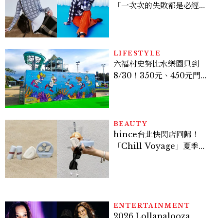
「一次次的失敗都是必經過
程，必須要經過那些練習，
才能做得好。」
LIFESTYLE
六福村史努比水樂園只到
8/30！350元、450元門票
優惠一次看，必拍造景、
SNOOPY美食可愛登場
BEAUTY
hince台北快閃店回歸！
「Chill Voyage」夏季限
定系列登場，夢幻海洋藍空
間、限定彩妝、DIY吊飾一
次體驗
ENTERTAINMENT
2026 Lollapalooza