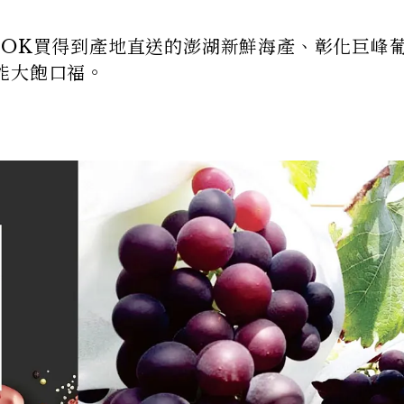
OOK買得到產地直送的澎湖新鮮海產、彰化巨峰
能大飽口福。