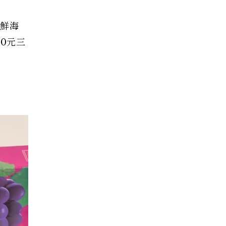
新鮮海
0元三