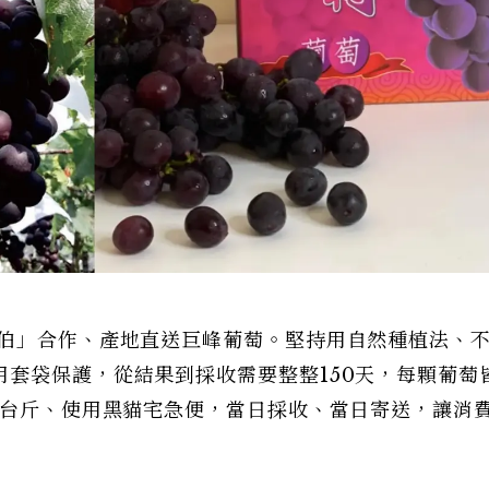
明伯」合作、產地直送巨峰葡萄。堅持用自然種植法、
套袋保護，從結果到採收需要整整150天，每顆葡萄
5台斤、使用黑貓宅急便，當日採收、當日寄送，讓消