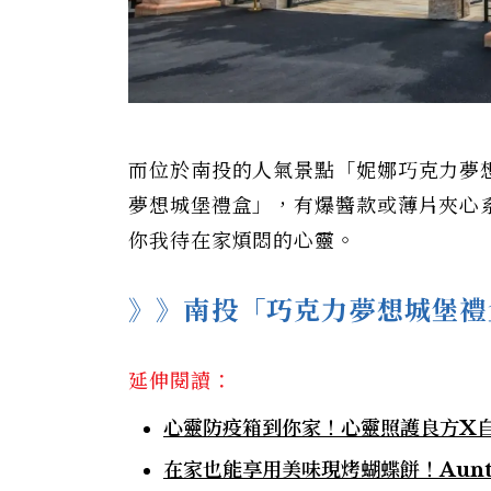
而位於南投的人氣景點「妮娜巧克力夢
夢想城堡禮盒」，有爆醬款或薄片夾心
你我待在家煩悶的心靈。
》》南投「巧克力夢想城堡禮
延伸閱讀：
心靈防疫箱到你家！心靈照護良方X
在家也能享用美味現烤蝴蝶餅！Aunt