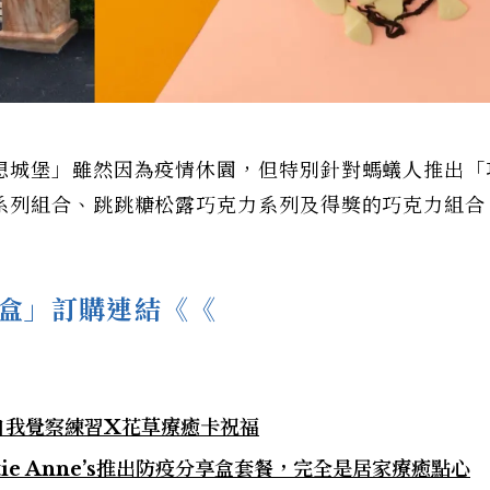
想城堡」雖然因為疫情休園，但特別針對螞蟻人推出「
系列組合、跳跳糖松露巧克力系列及得獎的巧克力組合
盒」訂購連結《《
自我覺察練習X花草療癒卡祝福
ie Anne’s推出防疫分享盒套餐，完全是居家療癒點心