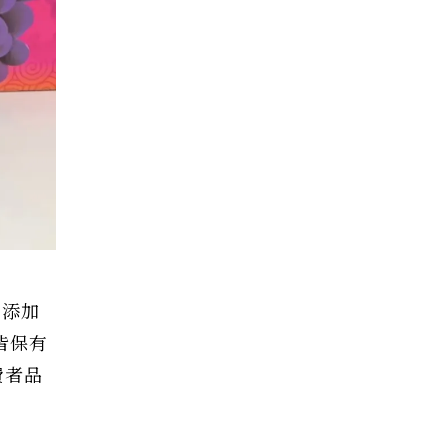
不添加
皆保有
費者品