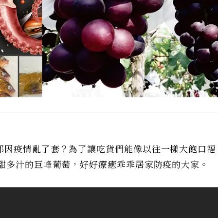
都因疫情亂了套？為了讓吃貨們能像以往一樣大飽口福
香甜多汁的巨峰葡萄，好好療癒乖乖居家防疫的大家。