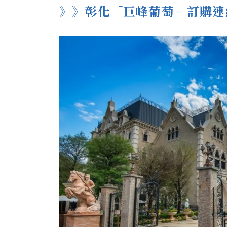
》》彰化「巨峰葡萄」訂購連