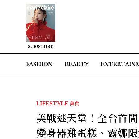
SUBSCRIBE
FASHION
BEAUTY
ENTERTAIN
LIFESTYLE
美食
美戰迷天堂！全台首間
變身器雞蛋糕、露娜限