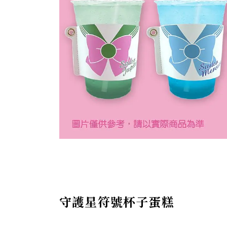
守護星符號杯子蛋糕