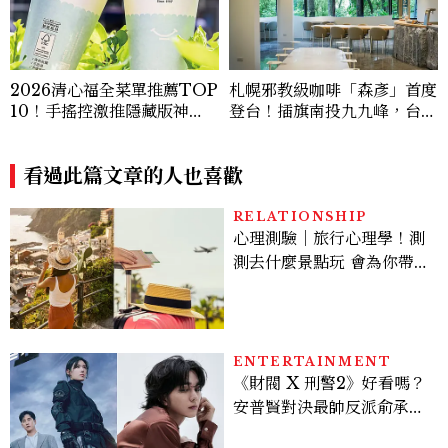
2026清心福全菜單推薦TOP
札幌邪教級咖啡「森彥」首度
10！手搖控激推隱藏版神
登台！插旗南投九九峰，台灣
飲、黃金甜度一次看
限定咖啡、絕美雪墨空間必訪
看過此篇文章的人也喜歡
RELATIONSHIP
心理測驗｜旅行心理學！測
測去什麼景點玩 會為你帶來
好運
ENTERTAINMENT
《財閥 X 刑警2》好看嗎？
安普賢對決最帥反派俞承
豪，鄭恩彩接棒女主，開專