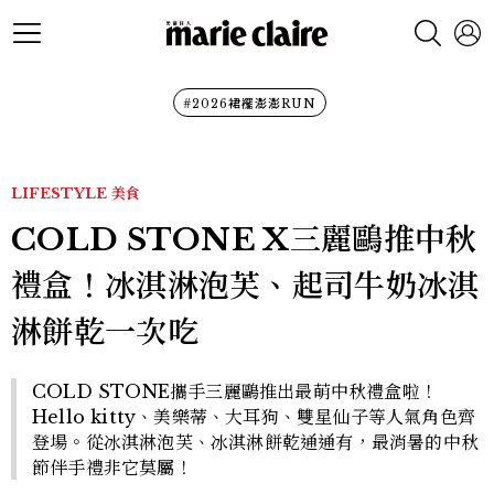
#2026裙襬澎澎RUN
LIFESTYLE
美食
COLD STONE X三麗鷗推中秋
禮盒！冰淇淋泡芙、起司牛奶冰淇
淋餅乾一次吃
COLD STONE攜手三麗鷗推出最萌中秋禮盒啦！
Hello kitty、美樂蒂、大耳狗、雙星仙子等人氣角色齊
登場。從冰淇淋泡芙、冰淇淋餅乾通通有，最消暑的中秋
節伴手禮非它莫屬！