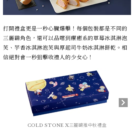
打開禮盒更是一秒心臟爆擊！每個包裝都是不同的
三麗鷗角色，還可以品嚐到療癒系的草莓冰淇淋泡
芙、芋香冰淇淋泡芙與厚起司牛奶冰淇淋餅乾。相
信絕對會一秒狙擊收禮人的少女心！
COLD STONE X三麗鷗推中秋禮盒