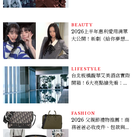
機、刷黑卡，用錢輾壓罪犯
的陳利手回來了，這次能玩
多大？
BEAUTY
2026上半年惠利愛用清單
大公開！新劇《給你夢想》
美出新高度，10款保養、香
水、護髮同款一次看
LIFESTYLE
台北板橋馥華艾美酒店實際
開箱！6大亮點搶先看：新
北最新旅宿地標、高空泳
池、客房藏奢華細節
FASHION
2026 父親節禮物推薦！商
務爸爸必收皮件、包款與鞋
履一次看