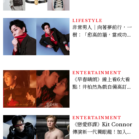
LIFESTYLE
非常男人｜向著夢前行，一
樹：「愈高的牆，當成功爬
上去的那一刻，就愈有成就
感。」
ENTERTAINMENT
《早春晴朗》線上看6大看
點！井柏然為戲自備高訂，
孫千苦等地下戀轉正，雨夜
激吻獲讚慾感天花板
ENTERTAINMENT
《戀愛修課》Kit Connor
傳演新一代獨眼龍！加入新