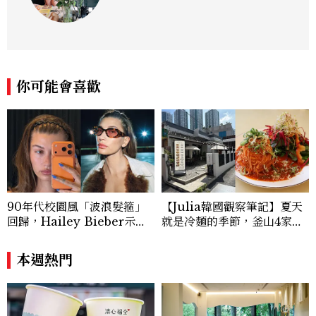
你可能會喜歡
90年代校園風「波浪髮箍」
【Julia韓國觀察筆記】夏天
回歸，Hailey Bieber示範
就是冷麵的季節，釜山4家必
如何戴得時髦：這款Miu Mi
吃拌冷麵
u髮箍未開賣先爆紅！
本週熱門