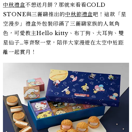
中秋禮盒
不想送月餅？那就來看看COLD
STONE與三麗鷗推出的
中秋節禮盒
吧！這款「星
空漫步」禮盒外包裝印滿了三麗鷗家族的人氣角
色，可愛教主Hello kitty、布丁狗、大耳狗、雙
星仙子…等齊聚一堂，陪伴大家漫遊在太空中近距
離一起賞月！