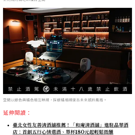
空間以銀色與橘色相互映襯，採銀橘相襯復古未來感的風格。
延伸閱讀：
臺北女性友善清酒舖推薦！「和庵清酒舖」進駐晶華酒
店：首創五行心情選酒、單杯180元起輕鬆微醺