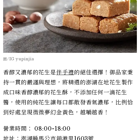
圖/IG yupinjia
香醇又濃郁的花生是
伴手禮
的絕佳選擇！御品家秉
持一貫的嚴謹與理想，將精選的澎湖在地花生製作
成口味香醇濃郁的花生酥，不添加任何一滴花生
醬，使用的純花生讓每口都散發香氣濃郁，比例恰
到好處呈現微微夢幻金黃色，越嚼越香！
營業時間： 08:00-18:00
地址：澎湖縣馬公市鎖港里1603號