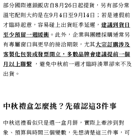
部分國際連鎖飯店自8月26日起提貨，另有部分常
溫宅配則大約是在9月4日至9月14日；若是連假前
才臨時起意，容易碰上出貨旺季延遲，
建議到貨日
至少預留一週緩衝
。此外，企業與團體採購通常另
有專屬窗口與更早的接洽期限，尤其
大宗訂購涉及
客製化包裝或發票開立，
多數品
牌會建議提前一個
月以上聯繫
，避免中秋前一週才臨時湊單卻來不及
出貨。
中秋禮盒怎麼挑？先確認這3件事
中秋送禮看似只是選一盒月餅，實際上牽涉到對
象、預算與時間三個變數，先想清楚這三件事，可