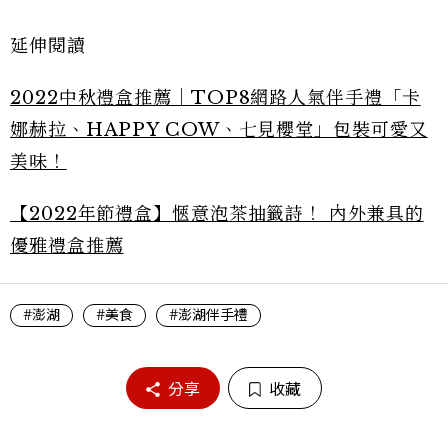
延伸閱讀
2022中秋禮盒推薦｜TOP8網路人氣伴手禮「卡
娜赫拉、HAPPY COW、七見櫻堂」包裝可愛又
美味！
【2022年節禮盒】愜意泡茶抽籤詩！ 內外兼具的
優雅禮盒推薦
#澎湖
#美食
#澎湖伴手禮
分享
收藏