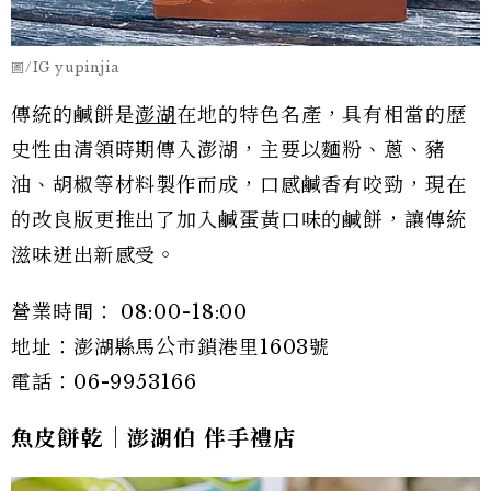
圖/IG yupinjia
傳統的鹹餅是
澎湖
在地的特色名產，具有相當的歷
史性由清領時期傳入澎湖，主要以麵粉、蔥、豬
油、胡椒等材料製作而成，口感鹹香有咬勁，現在
的改良版更推出了加入鹹蛋黃口味的鹹餅，讓傳統
滋味迸出新感受。
營業時間： 08:00-18:00
地址：澎湖縣馬公市鎖港里1603號
電話：06-9953166
魚皮餅乾｜澎湖伯 伴手禮店