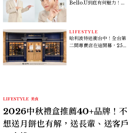
Bello.U到底有何魅力！揭
密男神發光乳霜～「肽光透
亮緊緻霜」如何打造日不落
的透亮肌，熬夜拍戲不顯疲
倦感，超神！
LIFESTYLE
哈利波特迷衝台中！全台第
二間專賣店在這開幕，25週
年限定周邊、托特包太值得
入手
LIFESTYLE
美食
2026中秋禮盒推薦40+品牌！不
想送月餅也有解，送長輩、送客戶