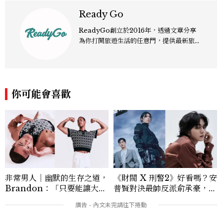
Ready Go
ReadyGo創立於2016年，透過文章分享
為你打開旅遊生活的任意門，提供最新旅遊
新聞及旅遊資訊，同時打造理想生活的夢想
藍圖。
你可能會喜歡
非常男人｜幽默的生存之道，
《財閥 X 刑警2》好看嗎？安
Brandon：「只要能讓大家
普賢對決最帥反派俞承豪，鄭
笑，我們就有機會玩在一起，
恩彩接棒女主，開專機、刷黑
讓敵人成為朋友。」
卡，用錢輾壓罪犯的陳利手回
來了，這次能玩多大？