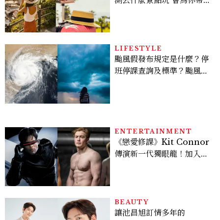
好運
LIFESTYLE
颱風假發布規定是什麼？停
班停課查詢及標準？颱風假
有薪水嗎、可否拒絕上班？
ENTERTAINMENT
《戀愛修課》Kit Connor
傳演新一代獨眼龍！加入新
版《X戰警》，可望搭檔
Sadie Sink
BEAUTY
讓池昌旭訂情多年的