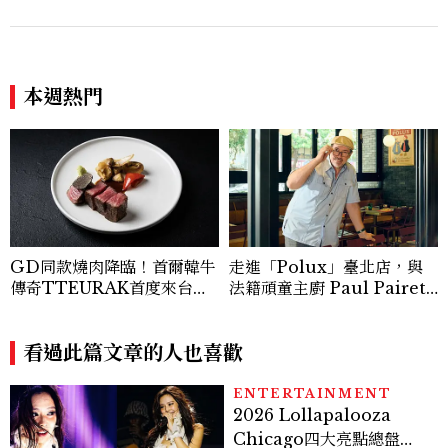
本週熱門
GD同款燒肉降臨！首爾韓牛
走進「Polux」臺北店，與
傳奇TTEURAK首度來台，
法籍頑童主廚 Paul Pairet
聯手梵燒肉超限量客座
對談：「我不做妥協的美味」
看過此篇文章的人也喜歡
ENTERTAINMENT
2026 Lollapalooza
Chicago四大亮點總盤