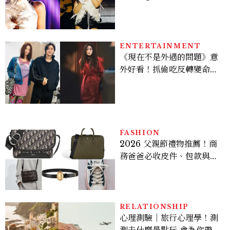
點， JENNIE、 CORTIS
登台，K-POP擄獲全球！
ENTERTAINMENT
《現在不是外遇的問題》意
外好看！抓偷吃反轉變命
案？金憓秀傳奇美腿被讚
爆、金智勳大秀腹肌，曹汝
貞雙影后飆戲，線上看7大
看點懶人包
FASHION
2026 父親節禮物推薦！商
務爸爸必收皮件、包款與鞋
履一次看
RELATIONSHIP
心理測驗｜旅行心理學！測
測去什麼景點玩 會為你帶來