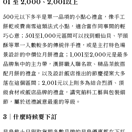
01 至 2,000、2,001以上
500元以下多半是單一品項的小點心禮盒，像手工
餅乾或費南雪這類法式小點，適合當作同事間的輕
巧心意；501至1,000元區間可以找到蝦仙貝、芋頭
酥等單一入數較多的傳統伴手禮，或是主打特色場
景設計的中價位月餅禮盒；1,001至2,000元是最多
品牌集中的主力帶，漢餅職人聯名款、精品茶飲搭
配月餅的禮盒，以及設計飯店推出的節慶提案大多
落在這個區間；2,001元以上則多為結合烈酒、頂
級食材或飯店品牌的禮盒，講究餡料工藝與包裝細
節，屬於送禮誠意最重的等級。
3｜什麼時候要下訂
早鳥截止日與取貨期多數品牌的早鳥優惠都在下訂