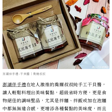
澎湖伴手禮-干貝醬｜喬爾叔叔
澎湖伴手禮
在地人激推的喬爾叔叔純手工干貝醬，
讓人輕鬆料理出美味餐點，超級省時方便，更是食
物絕佳的調味聖品，尤其是拌麵、拌飯或加在泡麵
中都無無違合感，更增添各種餐點的美味度，而且