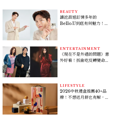
BEAUTY
讓池昌旭訂情多年的
Bello.U到底有何魅力！揭
密男神發光乳霜～「肽光透
亮緊緻霜」如何打造日不落
的透亮肌，熬夜拍戲不顯疲
倦感，超神！
ENTERTAINMENT
《現在不是外遇的問題》意
外好看！抓偷吃反轉變命
案？金憓秀傳奇美腿被讚
爆、金智勳大秀腹肌，曹汝
貞雙影后飆戲，線上看7大
看點懶人包
LIFESTYLE
2026中秋禮盒推薦40+品
牌！不想送月餅也有解，送
長輩、送客戶一次挑