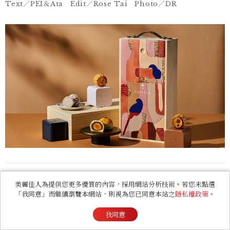
Text／PEI＆Ata Edit／Rose Tai Photo／DR
美麗佳人為提供您更多優質的內容，採用網站分析技術。若您未點選
2026中秋禮盒推薦
「我同意」而繼續瀏覽本網站，則視為您已同意本站之
隱私權政策
。
我同意
送禮時程建議