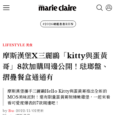
#2026裙襬澎澎RUN
LIFESTYLE
美食
摩斯漢堡X三麗鷗「kitty與蛋黃
哥」8款加購周邊公開！琺瑯盤、
摺疊餐盒通通有
摩斯漢堡攜手三麗鷗Hello Kitty與蛋黃哥推出全新的
MOS美味派對！還有限量蛋黃哥照燒嫩雞堡，一起來看
看可愛度爆表的7款周邊吧！
by
Bu
-
2022/11/02
更新