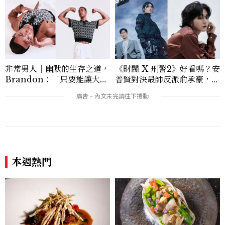
非常男人｜幽默的生存之道，
《財閥 X 刑警2》好看嗎？安
Brandon：「只要能讓大家
普賢對決最帥反派俞承豪，鄭
笑，我們就有機會玩在一起，
恩彩接棒女主，開專機、刷黑
讓敵人成為朋友。」
卡，用錢輾壓罪犯的陳利手回
來了，這次能玩多大？
本週熱門