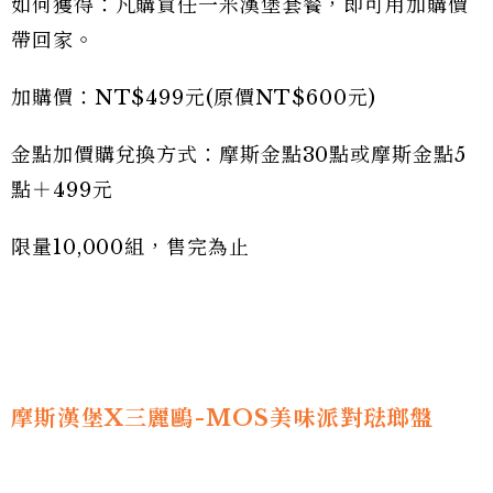
如何獲得：凡購買任一米漢堡套餐，即可用加購價
帶回家。
加購價：NT$499元(原價NT$600元)
金點加價購兌換方式：摩斯金點30點或摩斯金點5
點＋499元
限量10,000組，售完為止
摩斯漢堡X三麗鷗-MOS美味派對琺瑯盤