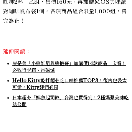
咖啡2杯」乙組，售價160元，再加贈MOS美味派
對咖啡帆布袋1個，各項商品組合限量1,000組，售
完為止！
延伸閱讀：
康是美「小熊維尼與熊抱哥」加購價14款商品一次看！
必收行李箱、電磁爐
Hello Kitty乾拌麵必吃口味推薦TOP3！復古包裝太
可愛，Kitty迷們必囤
日本超夯「鱈魚起司餃」台灣也買得到！2種爆漿美味吃
法公開