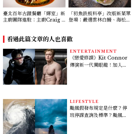
「初魚鉄板料亭」改版新菜單
臺北百年古蹟餐廳「輝室」新
登場：嚴選雲林白鰻、海松貝
主廚團隊進駐：主廚Craig Y
交織旬味，限時推出父親節升
ang以兒時記憶詮釋烤玉米、
級優惠
炒米粉、紅豆湯勾勒現代臺灣
料理風味
看過此篇文章的人也喜歡
ENTERTAINMENT
《戀愛修課》Kit Connor
傳演新一代獨眼龍！加入新
版《X戰警》，可望搭檔
Sadie Sink
LIFESTYLE
颱風假發布規定是什麼？停
班停課查詢及標準？颱風假
有薪水嗎、可否拒絕上班？