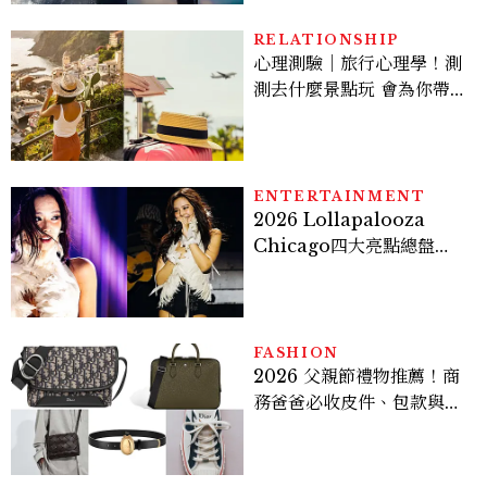
RELATIONSHIP
心理測驗｜旅行心理學！測
測去什麼景點玩 會為你帶來
好運
ENTERTAINMENT
2026 Lollapalooza
Chicago四大亮點總盤
點， JENNIE、 CORTIS
登台，K-POP擄獲全球！
FASHION
2026 父親節禮物推薦！商
務爸爸必收皮件、包款與鞋
履一次看