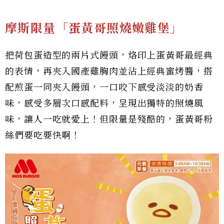
摩斯限量「蛋黃哥照燒嫩雞堡」
把荷包蛋造型的兩片式饅頭，烙印上蛋黃哥最經典
的表情，再夾入國產雞胸肉並沾上經典蜜烤醬，搭
配煎蛋一同夾入饅頭，一口咬下感受淡淡的奶香
味，感受多層次口感配料，呈現出獨特的照燒風
味，讓人一吃就愛上！但限量是殘酷的，蛋黃哥粉
絲們要吃要快啊！