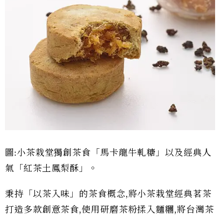
圖:小茶栽堂獨創茶食「馬卡龍牛軋糖」以及經典人
氣「紅茶土鳳梨酥」。
秉持「以茶入味」的茶食概念,將小茶栽堂經典茗茶
打造多款創意茶食,使用研磨茶粉揉入麵糰,將台灣茶