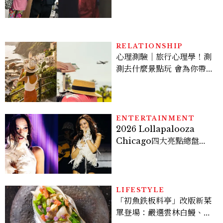
爆、金智勳大秀腹肌，曹汝
貞雙影后飆戲，線上看7大
看點懶人包
RELATIONSHIP
心理測驗｜旅行心理學！測
測去什麼景點玩 會為你帶來
好運
ENTERTAINMENT
2026 Lollapalooza
Chicago四大亮點總盤
點， JENNIE、 CORTIS
登台，K-POP擄獲全球！
LIFESTYLE
「初魚鉄板料亭」改版新菜
單登場：嚴選雲林白鰻、海