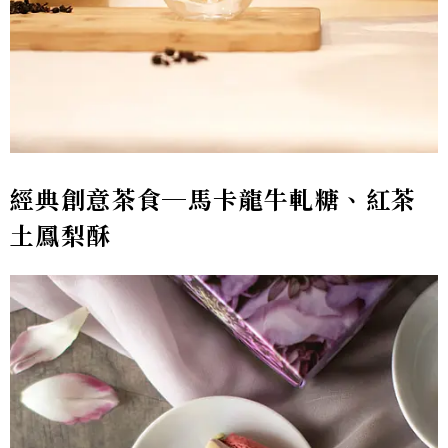
經典創意茶食─馬卡龍牛軋糖、紅茶
土鳳梨酥