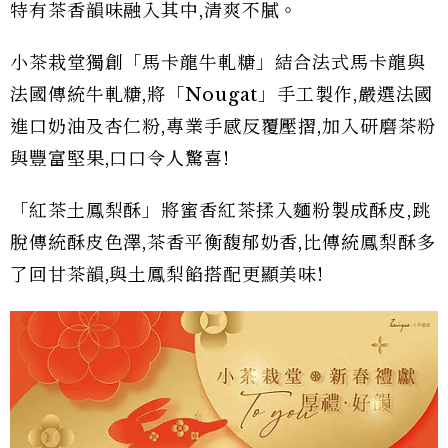
特有茶香韻味融入其中,清爽不膩。
小茶栽堂獨創「馬卡龍牛軋糖」結合法式馬卡龍與
法國傳統牛軋糖,將「Nougat」手工製作,嚴選法國
進口奶油及杏仁粉,專業手感反覆壓摺,加入研磨茶粉
與豐富堅果,口口令人驚喜!
「紅茶土鳳梨酥」將蜜香紅茶揉入麵粉製成酥皮,跳
脫傳統酥皮色澤,茶香平衡馥郁奶香,比傳統鳳梨酥多
了回甘茶韻,與土鳳梨餡搭配更顯美味!