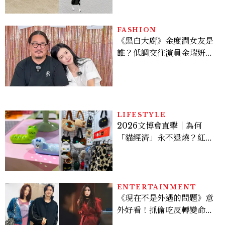
間、限定彩妝、DIY吊飾一
次體驗
FASHION
《黑白大廚》金度潤女友是
誰？低調交往演員金瑞妍、
曾出演《少年法庭》，私下
極簡風穿搭是日常範本！
LIFESTYLE
2026文博會直擊｜為何
「貓經濟」永不退燒？紅到
國際的台灣療癒插畫、曼谷
新潮貓系品牌，今年不能錯
過的貓咪IP推薦
ENTERTAINMENT
《現在不是外遇的問題》意
外好看！抓偷吃反轉變命
案？金憓秀傳奇美腿被讚