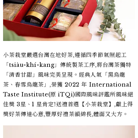
小茶栽堂嚴選台灣在地好茶,遵循四季節氣照起工
「tsiàu-khí-kang」傳統製茶工序,將台灣茶獨特
「清香甘甜」風味完美呈現。經典人氣「黑烏龍
茶、春雪烏龍茶」,榮獲 2022 年 International
Taste Institute(原 iTQi)國際風味評鑑所風味絕
佳獎 3星、1 星肯定!送禮首選【小茶栽堂】,獻上得
獎好茶傳達心意,豐厚好禮茶韻綿長,體面又大方。