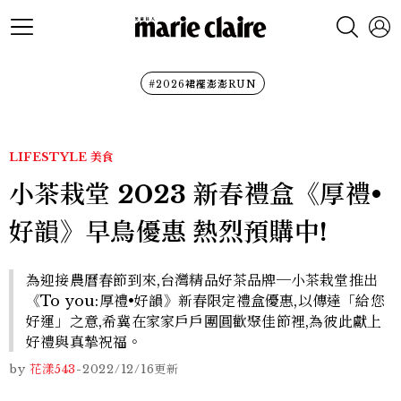
#2026裙襬澎澎RUN
LIFESTYLE
美食
小茶栽堂 2023 新春禮盒《厚禮•
好韻》早鳥優惠 熱烈預購中!
為迎接農曆春節到來,台灣精品好茶品牌─小茶栽堂推出
《To you:厚禮•好韻》新春限定禮盒優惠,以傳達「給您
好運」之意,希冀在家家戶戶團圓歡聚佳節裡,為彼此獻上
好禮與真摯祝福。
by
花漾543
-
2022/12/16
更新