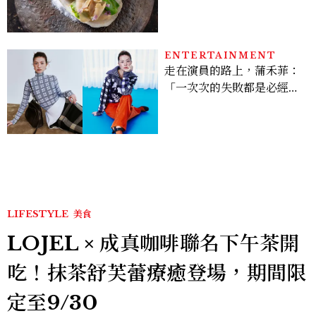
松貝交織旬味，限時推出父
親節升級優惠
ENTERTAINMENT
走在演員的路上，蒲禾菲：
「一次次的失敗都是必經過
程，必須要經過那些練習，
才能做得好。」
LIFESTYLE
美食
LOJEL × 成真咖啡聯名下午茶開
吃！抹茶舒芙蕾療癒登場，期間限
定至9/30