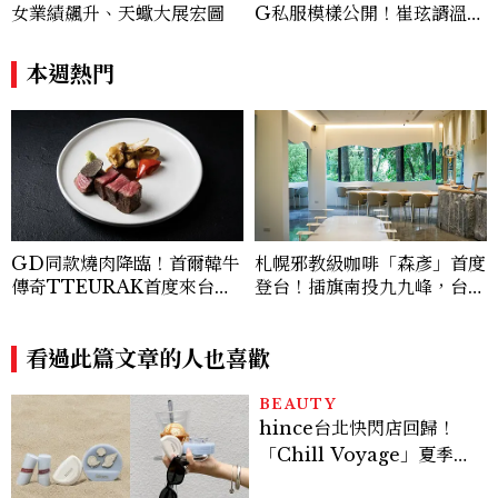
女業績飆升、天蠍大展宏圖
G私服模樣公開！崔玹諝溫柔
系歐膩粉絲飆漲、金秀炫竟是
低調千金？
本週熱門
GD同款燒肉降臨！首爾韓牛
札幌邪教級咖啡「森彥」首度
傳奇TTEURAK首度來台，
登台！插旗南投九九峰，台灣
聯手梵燒肉超限量客座
限定咖啡、絕美雪墨空間必訪
看過此篇文章的人也喜歡
BEAUTY
hince台北快閃店回歸！
「Chill Voyage」夏季限
定系列登場，夢幻海洋藍空