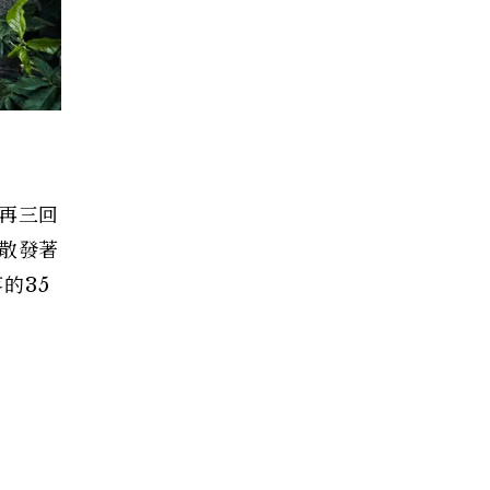
斷再三回
都散發著
的35