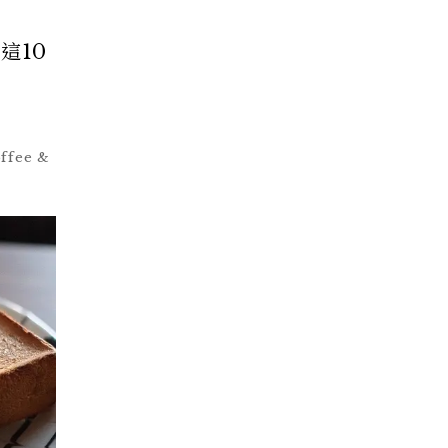
這10
fee &