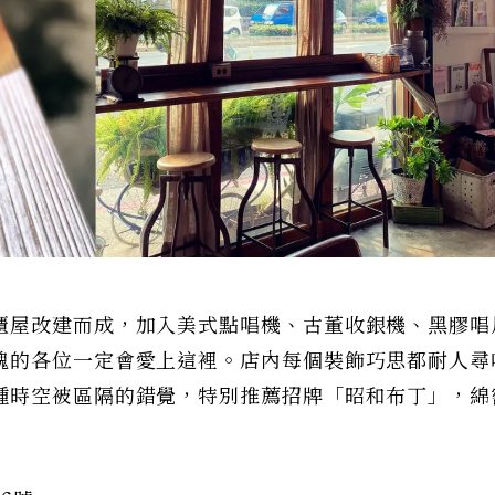
櫃屋改建而成，加入美式點唱機、古董收銀機、黑膠唱
魂的各位一定會愛上這裡。店內每個裝飾巧思都耐人尋
種時空被區隔的錯覺，特別推薦招牌「昭和布丁」，綿