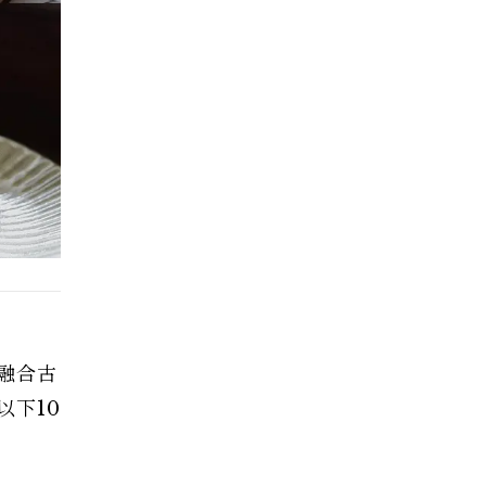
融合古
下10