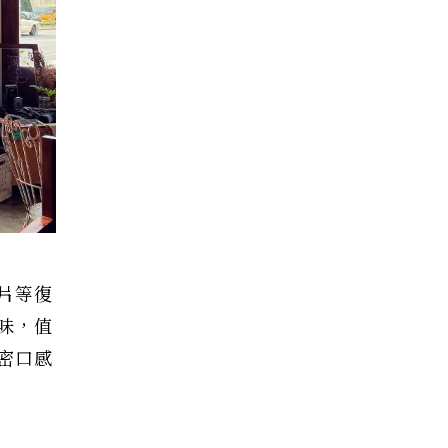
片等復
味，值
密口感