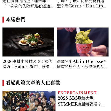
走在演員的路上，蒲禾菲：
手鐲、手環如何點亮夏日造
「一次次的失敗都是必經過
型？看Cortis、Dua Lip的
程，必須要經過那些練習，才
穿搭示範
能做得好。」
本週熱門
2026高雄米其林必吃！當代
法國名廚Alain Ducasse全
漢方「Hābu小餐館」登港
球首間巧克力、冰淇淋雙品牌
灣，主廚陣容、套餐價格公開
概念店插旗臺北，推出「焙香
烏龍榛果」臺灣限定新口味
看過此篇文章的人也喜歡
ENTERTAINMENT
2026 SBS歌謠大戰
SUMMER直播哪裡看？
Stray Kids、ATEEZ等