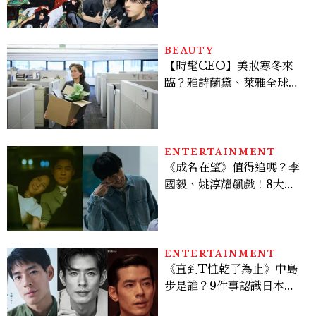
28組卡司、線上播出時間一
次看
BEAUTY
【時髦CEO】美妝寒冬來
臨？雅詩蘭黛、萊雅全球裁
員＋關閉官網，下一步計畫
曝光
ENTERTAINMENT
《成名在望》值得追嗎？李
國毅、姚淳耀飆戲！8大看
點與網友殘酷評價：節奏太
慢、犯人太好猜？
ENTERTAINMENT
《直到T恤乾了為止》中島
步是誰？9件事認識日本
「昭和臉」男星：大文豪玄