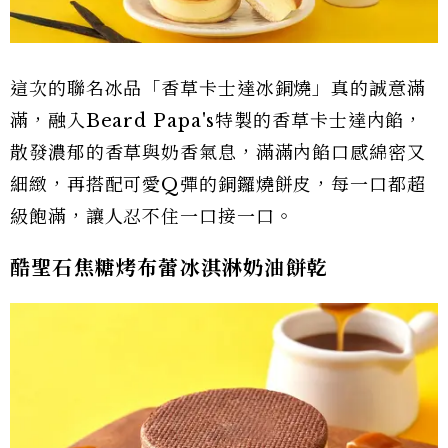
這次的聯名冰品「香草卡士達冰銅燒」真的誠意滿
滿，融入Beard Papa's特製的香草卡士達內餡，
散發濃郁的香草與奶香氣息，滿滿內餡口感綿密又
細緻，再搭配可愛Q彈的銅鑼燒餅皮，每一口都超
級飽滿，讓人忍不住一口接一口。
酷聖石焦糖烤布蕾冰淇淋奶油餅乾