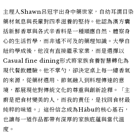
主理人Shawn呂冠宇出身中藥世家，自幼耳濡目染
藥材氣息與長輩對四季滋養的堅持。他認為漢方囊
括新鮮香草與各式辛香料是一種順應自然、體察身
心的生活哲學，而非遙不可及的藥理知識。大學自
紐約學成後，他沒有直接繼承家業，而是選擇以
Casual fine dining形式將家族食養智慧轉化為
現代餐飲體驗。他不掌勺，卻決定桌上每一縷香氣
的來源，從藥材選用、節氣融入到料理傳達的意
境，都展現他對傳統文化的尊重與創新詮釋。「主
廚是把食材變美的人，而我的責任，是找回食材最
純粹的味道。」這份信念成為Hābu的核心基石，
也讓每一道作品都帶有深厚的家族底蘊與當代溫
度。