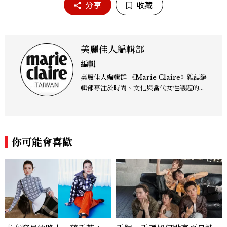
分享
收藏
美麗佳人編輯部
編輯
美麗佳人編輯群 《Marie Claire》雜誌編
輯部專注於時尚、文化與當代女性議題的深
度呈現，致力打造兼具風格與觀點的內容敘
事。 團隊擅長核心議題企劃、內容策展與
跨平台整合，長期關注國際時代脈動與社會
趨勢，從文化觀察出發，挖掘具有啟發性的
你可能會喜歡
女性故事與價值觀；同時以細膩的美學語言
與敘事張力，轉化為兼具視覺風格與思想深
度的內容。 《Marie Claire》始終以敏銳
視角與編輯直覺，引領讀者探索女性多元面
貌與生活品味風格的無限可能。