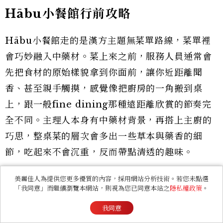
Hābu小餐館行前攻略
Hābu小餐館走的是漢方主題無菜單路線，菜單裡
會巧妙融入中藥材。菜上來之前，服務人員通常會
先把食材的原始樣貌拿到你面前，讓你近距離聞
香、甚至親手觸摸，感覺像把廚房的一角搬到桌
上，跟一般fine dining那種遠距離欣賞的節奏完
全不同。主理人本身有中藥材背景，再搭上主廚的
巧思，整桌菜的層次會多出一些草本與藥香的細
節，吃起來不會沉重，反而帶點清透的趣味。
入座時還有個小儀式，你可以從幾款植物純露裡挑
美麗佳人為提供您更多優質的內容，採用網站分析技術。若您未點選
「我同意」而繼續瀏覽本網站，則視為您已同意本站之
隱私權政策
。
自己喜歡的味道，服務人員會用它當場調製專屬的
我同意
香氛擦手巾。這一小步讓整晚從洗手開始就帶著個