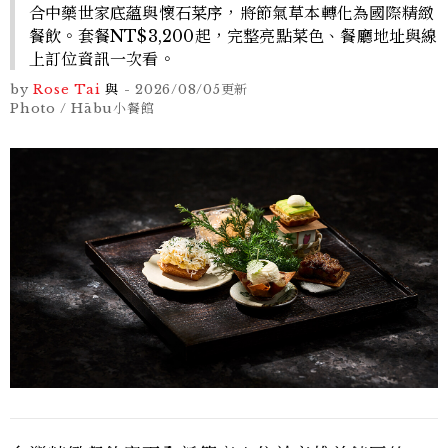
合中藥世家底蘊與懷石菜序，將節氣草本轉化為國際精緻
餐飲。套餐NT$3,200起，完整亮點菜色、餐廳地址與線
上訂位資訊一次看。
by
Rose Tai
與
-
2026/08/05
更新
Photo / Hābu小餐館