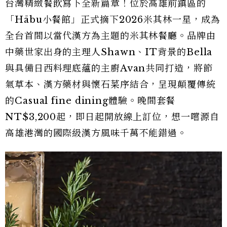
台灣精緻餐飲寫下全新篇章！位於高雄前鎮區的
「Hābu小餐館」正式摘下2026米其林一星，成為
全台首間以當代漢方為主題的米其林餐廳。品牌由
中藥世家出身的主理人Shawn、IT背景的Bella
與具備日西料理底蘊的主廚Avan共同打造，將節
氣草本、漢方藥材與懷石菜序結合，呈現顛覆傳統
的Casual fine dining體驗。晚間套餐
NT$3,200起，即日起開放線上訂位，想一嚐源自
高雄港灣的國際級漢方風味千萬不能錯過。