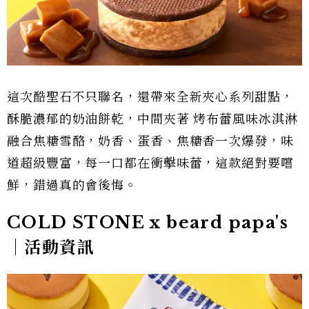
這次酷聖石不只聯名，還帶來全新夾心系列甜點，
酥脆濃郁的奶油餅乾，中間夾著 烤布蕾風味冰淇淋
融合焦糖雪酪，奶香、蛋香、焦糖香一次爆發，味
道超級豐富，每一口都在衝擊味蕾，這款絕對要嚐
鮮，錯過真的會後悔。
COLD STONE x beard papa's
｜活動資訊