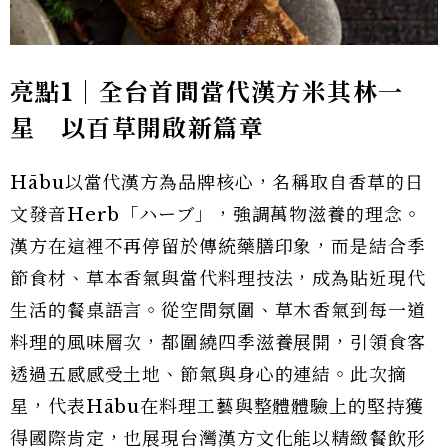
亮點1｜全台首間當代漢方米其林一
星 以百草開啟新篇章
Hābu以當代漢方為品牌核心，名稱取自香草的日
文發音Herb「ハーブ」，強調萬物滋養的理念。
漢方在這裡不再停留於傳統藥膳印象，而是結合季
節食材、草本香氣與當代料理技法，成為貼近現代
生活的餐桌語言。從空間氛圍、草木香氣到每一道
料理的風味層次，都圍繞四季滋養展開，引領食客
透過五感感受土地、節氣與身心的連結。此次摘
星，代表Hābu在料理工藝與整體體驗上的堅持獲
得國際肯定，也展現台灣漢方文化能以精緻餐飲形