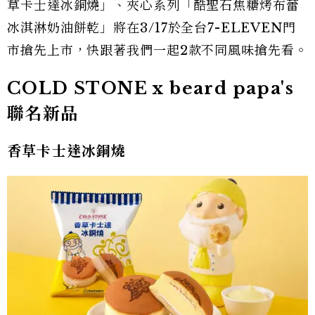
草卡士達冰銅燒」、夾心系列「酷聖石焦糖烤布蕾
冰淇淋奶油餅乾」將在3/17於全台7-ELEVEN門
市搶先上市，快跟著我們一起2款不同風味搶先看。
COLD STONE x beard papa's
聯名新品
香草卡士達冰銅燒