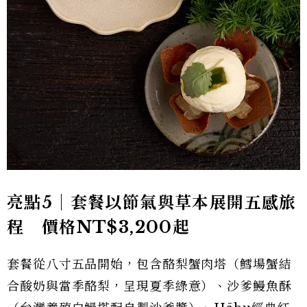
亮點5｜套餐以節氣與草本展開五感旅
程 價格NT$3,200起
套餐從八寸五品開始，包含酪梨蟹肉塔（鱈場蟹結
合酸奶與當季酪梨，呈現夏季綠意）、沙爹鰻魚酥