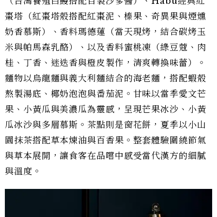
（台灣養殖白鰻搭配自製沙爹醬）、Hābu經典紅
棗塔（紅棗塔殼搭配紅棗泥、榛果、奇異果與煙燻
奶香慕斯）、香料瑪德蓮（當天現烤，結合碳烤玉
米與帕馬森乳酪）、以及香料蜜桃凍（綠豆蔻、肉
桂、丁香、迷迭香與橙皮製作，清爽轉換味蕾）。
麵物以烏龍麵與義大利麵結合的海老麵，搭配蝦殼
熬製湯底、椰奶泡泡與番茄泥。甘味以當季愛文芒
果、小黃瓜與美濃瓜為靈感，呈現芒果冰沙、小黃
瓜冰沙與多層慕斯。茶點則是窗花餅，夏季以小山
園抹茶搭配草本煉油與百香果。整套體驗圍繞節氣
與草本展開，讓食客在品嚐中感受當代漢方的細膩
與溫度。