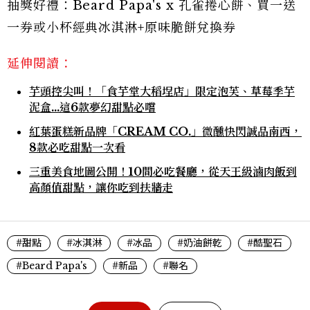
抽獎好禮：Beard Papa's x 孔雀捲心餅、買一送
一券或小杯經典冰淇淋+原味脆餅兌換券
延伸閱讀：
芋頭控尖叫！「食芋堂大稻埕店」限定泡芙、草莓季芋
泥盒...這6款夢幻甜點必嚐
紅葉蛋糕新品牌「CREAM CO.」微醺快閃誠品南西，
8款必吃甜點一次看
三重美食地圖公開！10間必吃餐廳，從天王級滷肉飯到
高顏值甜點，讓你吃到扶牆走
#甜點
#冰淇淋
#冰品
#奶油餅乾
#酷聖石
#Beard Papa's
#新品
#聯名