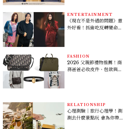
入手
ENTERTAINMENT
《現在不是外遇的問題》意
外好看！抓偷吃反轉變命
案？金憓秀傳奇美腿被讚
爆、金智勳大秀腹肌，曹汝
貞雙影后飆戲，線上看7大
看點懶人包
FASHION
2026 父親節禮物推薦！商
務爸爸必收皮件、包款與鞋
履一次看
RELATIONSHIP
心理測驗｜旅行心理學！測
測去什麼景點玩 會為你帶來
好運