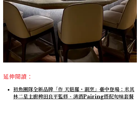
延伸閱讀：
初魚團隊全新品牌「作 天麩羅・割烹」臺中登場：米其
林二星主廚稗田良平監修、清酒Pairing搭配旬味套餐