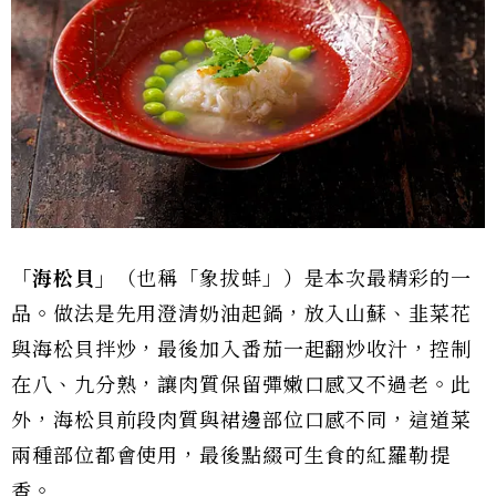
「海松貝」
（也稱「象拔蚌」）是本次最精彩的一
品。做法是先用澄清奶油起鍋，放入山蘇、韭菜花
與海松貝拌炒，最後加入番茄一起翻炒收汁，控制
在八、九分熟，讓肉質保留彈嫩口感又不過老。此
外，海松貝前段肉質與裙邊部位口感不同，這道菜
兩種部位都會使用，最後點綴可生食的紅羅勒提
香。