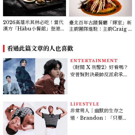
2026高雄米其林必吃！當代
臺北百年古蹟餐廳「輝室」新
漢方「Hābu小餐館」登港
主廚團隊進駐：主廚Craig Y
灣，主廚陣容、套餐價格公開
ang以兒時記憶詮釋烤玉米、
炒米粉、紅豆湯勾勒現代臺灣
看過此篇文章的人也喜歡
料理風味
ENTERTAINMENT
《財閥 X 刑警2》好看嗎？
安普賢對決最帥反派俞承
豪，鄭恩彩接棒女主，開專
機、刷黑卡，用錢輾壓罪犯
的陳利手回來了，這次能玩
多大？
LIFESTYLE
非常男人｜幽默的生存之
道，Brandon：「只要能
讓大家笑，我們就有機會玩
在一起，讓敵人成為朋