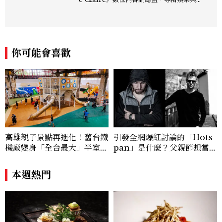
生活風格領域，處理國內外名人消息、頒獎
典禮與大型內容企劃。 ren_chen@mct
w.com.tw
你可能會喜歡
高雄親子景點再進化！舊台鐵
引發全網爆紅討論的「Hots
機廠變身「全台最大」半室內
pan」是什麼？父親節想當天
樂園，8/8開幕、30項設施免
菜老爸並不難，掌握活到老、
費玩到飽
帥到老的關鍵
本週熱門