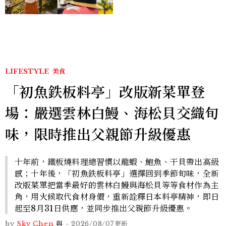
LIFESTYLE
美食
「初魚鉄板料亭」改版新菜單登
場：嚴選雲林白鰻、海松貝交織旬
味，限時推出父親節升級優惠
十年前，鐵板燒料理總習慣以龍蝦、鮑魚、干貝帶出高級
感；十年後，「初魚鉄板料亭」選擇回到季節旬味，全新
改版菜單把當季最好的雲林白鰻與海松貝等等食材作為主
角，用火候取代食材身價，重新詮釋日本料亭精神，即日
起至8月31日供應，並同步推出父親節升級優惠。
by
Sky Chen
與
-
2026/08/07
更新