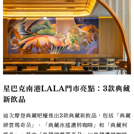
星巴克南港LALA門市亮點：3款典藏
新飲品
這次摩登典藏吧檯推出3款典藏新飲品，包括「典藏
綿雲瑪奇朵」、「典藏冰搖濃粹咖啡」和「典藏柯