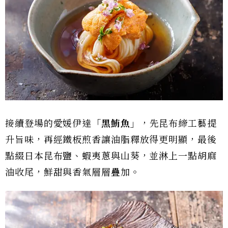
接續登場的愛媛伊達
「黑鮪魚」
，先昆布締工藝提
升旨味，再經鐵板煎香讓油脂釋放得更明顯，最後
點綴日本昆布鹽、蝦夷蔥與山葵，並淋上一點胡麻
油收尾，鮮甜與香氣層層疊加。