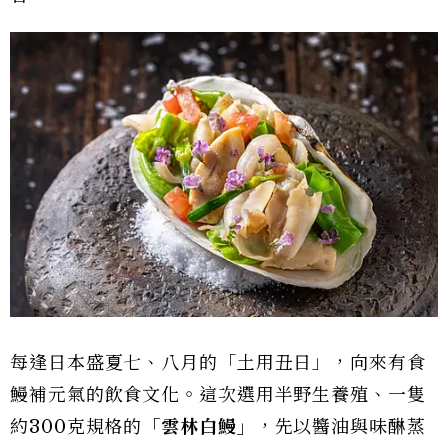
每逢日本盛夏七、八月的「土用丑日」，向來有食
鰻補元氣的飲食文化。這次選用半野生養殖、一隻
約300克規格的
「雲林白鰻」
，先以醬油與味醂蒸