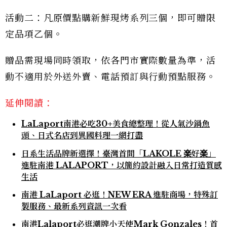
活動二：凡原價點購新鮮現烤系列三個，即可贈限
定品項乙個。
贈品需現場同時領取，依各門市實際數量為準，活
動不適用於外送外賣、電話預訂與行動預點服務。
延伸閱讀：
LaLaport南港必吃30+美食總整理！從人氣沙鍋魚
頭、日式名店到異國料理一網打盡
日系生活品牌新選擇！臺灣首間「LAKOLE 楽好楽」
進駐南港 LALAPORT，以簡約設計融入日常打造質感
生活
南港 LaLaport 必逛！NEW ERA 進駐商場，特殊訂
製服務、最新系列資訊一次看
南港Lalaport必逛潮牌小天使Mark Gonzales！首