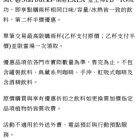
Me @Starbucks-南港LALA”並上傳FB、IG成
功，即享點購兩杯相同口味/容量/冰熱皆一致的飲
料，第二杯半價優惠。
單筆交易最高限購兩杯(乙杯支付原價；乙杯支付半
價)並限當場一次領取。
優惠品項依各門市實際數量為準，售完為止。不包
含罐裝飲料、典藏系列咖啡、手沖、虹吸式咖啡及
含酒精飲料。
原價購買與享有優惠折扣之飲料如更換需加價指定
品項植物奶皆需收費。
活動不適用於外送外賣、電話預訂與行動預點服
務。