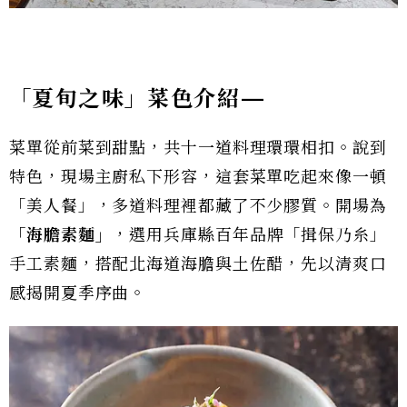
「夏旬之味」菜色介紹—
菜單從前菜到甜點，共十一道料理環環相扣。說到
特色，現場主廚私下形容，這套菜單吃起來像一頓
「美人餐」，多道料理裡都藏了不少膠質。開場為
「海膽素麵」
，選用兵庫縣百年品牌「揖保乃糸」
手工素麵，搭配北海道海膽與土佐醋，先以清爽口
感揭開夏季序曲。