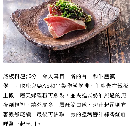
鐵板料理部分，令人耳目一新的有
「和牛壓漢
堡」
，取鹿兒島A5和牛製作漢堡排，主廚先在鐵板
上撒一層天婦羅粉再煎製，並夾進以奶油煎過的黑
麥麵包裡，讓外皮多一層酥脆口感，切達起司則有
著濃郁尾韻，最後再沾取一旁的靈魂醬汁蒜香紅咖
哩醬一起享用。