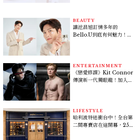
友。」
BEAUTY
讓池昌旭訂情多年的
Bello.U到底有何魅力！揭
密男神發光乳霜～「肽光透
亮緊緻霜」如何打造日不落
的透亮肌，熬夜拍戲不顯疲
倦感，超神！
ENTERTAINMENT
《戀愛修課》Kit Connor
傳演新一代獨眼龍！加入新
版《X戰警》，可望搭檔
Sadie Sink
LIFESTYLE
哈利波特迷衝台中！全台第
二間專賣店在這開幕，25週
年限定周邊、托特包太值得