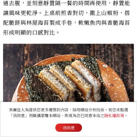
過去腥，並刻意靜置隔一餐的時間再使用，靜置能
讓風味更乾淨。上桌前煎香對切，撒上山椒粉，搭
配脆餅與林屋海苔製成手卷，軟嫩魚肉與香脆海苔
形成明顯的口感對比。
美麗佳人為提供您更多優質的內容，採用網站分析技術。若您未點選
「我同意」而繼續瀏覽本網站，則視為您已同意本站之
隱私權政策
。
我同意