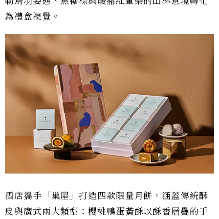
勒鳥羽姿態、焦糖棕與暖赭紅暈染的山林意境轉化
為禮盒視覺。
酒店攜手「巢屋」打造四款限量月餅，涵蓋傳統酥
皮與廣式兩大類型：櫻桃鴨蛋黃酥以酥香層疊的手