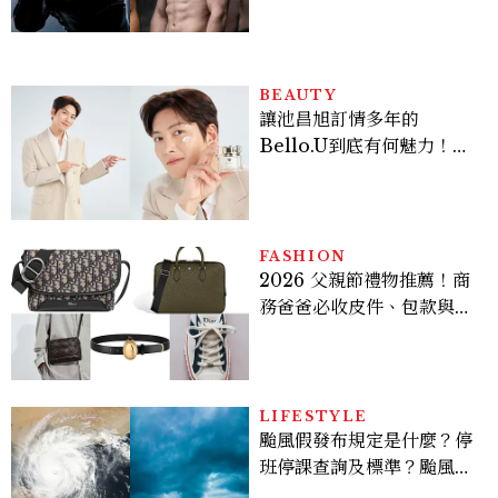
Sadie Sink
BEAUTY
讓池昌旭訂情多年的
Bello.U到底有何魅力！揭
密男神發光乳霜～「肽光透
亮緊緻霜」如何打造日不落
的透亮肌，熬夜拍戲不顯疲
倦感，超神！
FASHION
2026 父親節禮物推薦！商
務爸爸必收皮件、包款與鞋
履一次看
LIFESTYLE
颱風假發布規定是什麼？停
班停課查詢及標準？颱風假
有薪水嗎、可否拒絕上班？