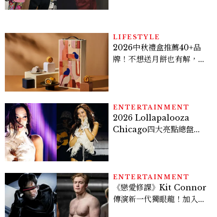
爆、金智勳大秀腹肌，曹汝
貞雙影后飆戲，線上看7大
看點懶人包
LIFESTYLE
2026中秋禮盒推薦40+品
牌！不想送月餅也有解，送
長輩、送客戶一次挑
ENTERTAINMENT
2026 Lollapalooza
Chicago四大亮點總盤
點， JENNIE、 CORTIS
登台，K-POP擄獲全球！
ENTERTAINMENT
《戀愛修課》Kit Connor
傳演新一代獨眼龍！加入新
版《X戰警》，可望搭檔