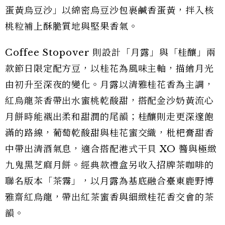
蛋黃烏豆沙」以綿密烏豆沙包裹鹹香蛋黃，拌入核
桃粒補上酥脆質地與堅果香氣。
Coffee Stopover 則設計「月露」與「桂釀」兩
款節日限定配方豆，以桂花為風味主軸，描繪月光
由初升至深夜的變化。月露以清雅桂花香為主調，
紅烏龍茶香帶出水蜜桃乾酸甜，搭配金沙奶黃流心
月餅時能襯出柔和甜潤的尾韻；桂釀則走更深邃飽
滿的路線，葡萄乾酸甜與桂花蜜交織，枇杷膏甜香
中帶出清酒氣息，適合搭配港式干貝 XO 醬與極緻
九鬼黑芝麻月餅。經典款禮盒另收入招牌茶咖啡的
聯名版本「茶霧」，以月露為基底融合臺東鹿野博
雅齋紅烏龍，帶出紅茶蜜香與細緻桂花香交會的茶
韻。