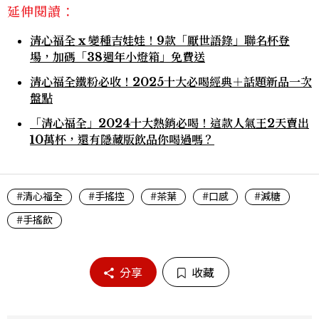
延伸閱讀：
清心福全 x 變種吉娃娃！9款「厭世語錄」聯名杯登
場，加碼「38週年小燈箱」免費送
清心福全鐵粉必收！2025十大必喝經典＋話題新品一次
盤點
「清心福全」2024十大熱銷必喝！這款人氣王2天賣出
10萬杯，還有隱藏版飲品你喝過嗎？
#清心福全
#手搖控
#茶葉
#口感
#減糖
#手搖飲
分享
收藏