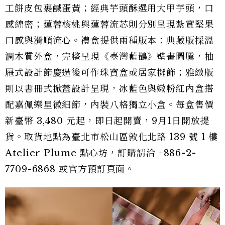
工餅皮包裹鹹蛋黃；經典芋頭酥選用大甲芋頭，口
感綿密；蓮蓉核桃與蓮蓉流芯則分別呈現紮實堅果
口感與滑順流心。禮盒提供兩種版本：典藏版採溫
潤木質外盒，完整呈現《臺灣藍鵲》壁畫圖騰，抽
屜式設計節慶過後可作珠寶盒或居家擺飾；雅緻版
則以書冊式掀蓋設計呈現，冰藍色與嫩粉紅內盒搭
配嘉佩樂星徽細節，內裝八格獨立小盒。每盒售價
新臺幣 3,480 元起，即日起開賣，9月1日開放提
貨。取貨地點為臺北市松山區敦化北路 139 號 1 樓
Atelier Plume 點心坊，訂購請洽 +886-2-
7709-6868 或
官方預訂頁面
。