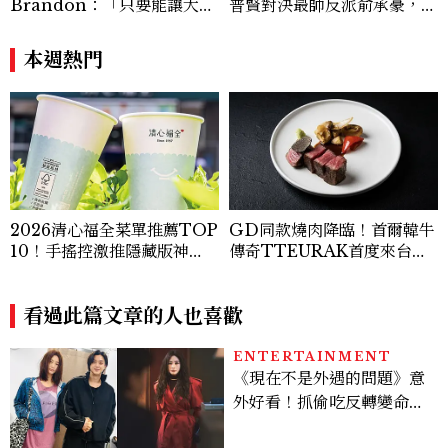
Brandon：「只要能讓大家
普賢對決最帥反派俞承豪，鄭
笑，我們就有機會玩在一起，
恩彩接棒女主，開專機、刷黑
讓敵人成為朋友。」
卡，用錢輾壓罪犯的陳利手回
本週熱門
來了，這次能玩多大？
2026清心福全菜單推薦TOP
GD同款燒肉降臨！首爾韓牛
10！手搖控激推隱藏版神
傳奇TTEURAK首度來台，
飲、黃金甜度一次看
聯手梵燒肉超限量客座
看過此篇文章的人也喜歡
ENTERTAINMENT
《現在不是外遇的問題》意
外好看！抓偷吃反轉變命
案？金憓秀傳奇美腿被讚