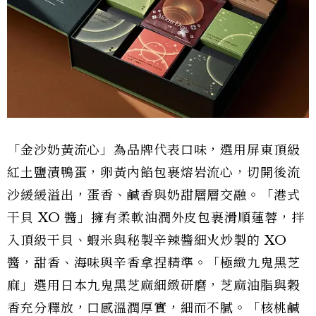
「金沙奶黃流心」為品牌代表口味，選用屏東頂級
紅土鹽漬鴨蛋，卵黃內餡包裹熔岩流心，切開後流
沙緩緩溢出，蛋香、鹹香與奶甜層層交融。「港式
干貝 XO 醬」擁有柔軟油潤外皮包裹滑順蓮蓉，拌
入頂級干貝、蝦米與秘製辛辣醬細火炒製的 XO
醬，甜香、海味與辛香拿捏精準。「極緻九鬼黑芝
麻」選用日本九鬼黑芝麻細緻研磨，芝麻油脂與穀
香充分釋放，口感溫潤厚實，細而不膩。「核桃鹹