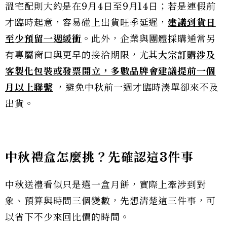
溫宅配則大約是在9月4日至9月14日；若是連假前
才臨時起意，容易碰上出貨旺季延遲，
建議到貨日
至少預留一週緩衝
。此外，企業與團體採購通常另
有專屬窗口與更早的接洽期限，尤其
大宗訂購涉及
客製化包裝或發票開立，
多數品
牌會建議提前一個
月以上聯繫
，避免中秋前一週才臨時湊單卻來不及
出貨。
中秋禮盒怎麼挑？先確認這3件事
中秋送禮看似只是選一盒月餅，實際上牽涉到對
象、預算與時間三個變數，先想清楚這三件事，可
以省下不少來回比價的時間。