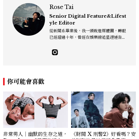
Rose Tai
Senior Digital Feature&Lifest
yle Editor
從新聞系畢業後，我一頭栽進媒體圈，轉眼
已經超過十年，曾經在娛樂線追星趕通告，
也曾在深夜的報社裡為一則新聞熬到雙眼通
紅。現在我的日常多是與美食、生活與旅遊
為伍，走進廚房、走進巷弄，也走進他人的
故事裡，因為好奇所以出發、因為熱愛所以
記錄。我是文字編輯，也是一個生活觀察
者，寫字、拍照、走路、發呆，都是我與世
你可能會喜歡
界對話的方式。 rose_tai@mctw.com.t
w
非常男人｜幽默的生存之道，
《財閥 X 刑警2》好看嗎？安