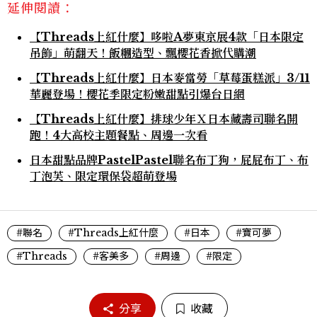
延伸閱讀：
【Threads上紅什麼】哆啦A夢東京展4款「日本限定
吊飾」萌翻天！飯糰造型、飄櫻花香掀代購潮
【Threads上紅什麼】日本麥當勞「草莓蛋糕派」3/11
華麗登場！櫻花季限定粉嫩甜點引爆台日網
【Threads上紅什麼】排球少年Ｘ日本藏壽司聯名開
跑！4大高校主題餐點、周邊一次看
日本甜點品牌PastelPastel聯名布丁狗，屁屁布丁、布
丁泡芙、限定環保袋超萌登場
#聯名
#Threads上紅什麼
#日本
#寶可夢
#Threads
#客美多
#周邊
#限定
分享
收藏