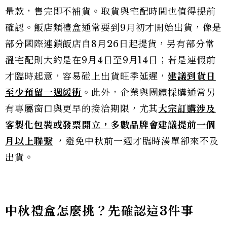
量款，售完即不補貨。取貨與宅配時間也值得提前
確認。飯店類禮盒通常要到9月初才開始出貨，像是
部分國際連鎖飯店自8月26日起提貨，另有部分常
溫宅配則大約是在9月4日至9月14日；若是連假前
才臨時起意，容易碰上出貨旺季延遲，
建議到貨日
至少預留一週緩衝
。此外，企業與團體採購通常另
有專屬窗口與更早的接洽期限，尤其
大宗訂購涉及
客製化包裝或發票開立，
多數品
牌會建議提前一個
月以上聯繫
，避免中秋前一週才臨時湊單卻來不及
出貨。
中秋禮盒怎麼挑？先確認這3件事