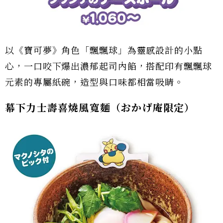
以《寶可夢》角色「飄飄球」為靈感設計的小點
心，一口咬下爆出濃郁起司內餡，搭配印有飄飄球
元素的專屬紙碗，造型與口味都相當吸睛。
幕下力士壽喜燒風寬麵（おかげ庵限定）