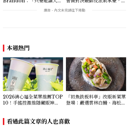
Brandon：「只要能讓大家
普賢對決最帥反派俞承豪，鄭
笑，我們就有機會玩在一起，
恩彩接棒女主，開專機、刷黑
讓敵人成為朋友。」
卡，用錢輾壓罪犯的陳利手回
來了，這次能玩多大？
本週熱門
2026清心福全菜單推薦TOP
「初魚鉄板料亭」改版新菜單
10！手搖控激推隱藏版神
登場：嚴選雲林白鰻、海松貝
飲、黃金甜度一次看
交織旬味，限時推出父親節升
級優惠
看過此篇文章的人也喜歡