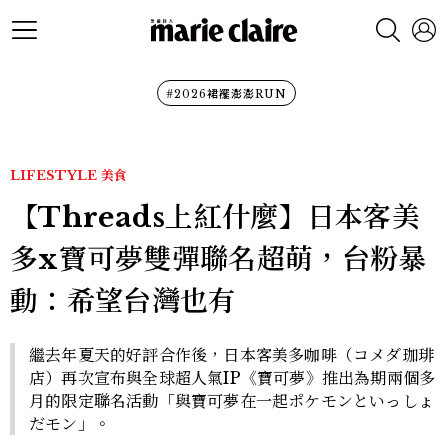
#2026裙襬澎澎RUN
LIFESTYLE
美食
【Threads上紅什麼】日本客美
多x寶可夢雙彈聯名超萌，台粉暴
動：希望台灣也有
繼去年夏天的好評合作後，日本客美多咖啡（コメダ珈琲
店）再次宣布與全球超人氣IP《寶可夢》推出為期兩個多
月的限定聯名活動「與寶可夢在一起ポケモンといっしょ
だモン」。