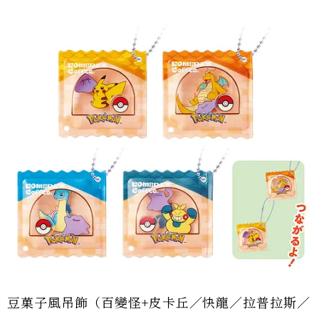
豆菓子風吊飾（百變怪+皮卡丘／快龍／拉普拉斯／