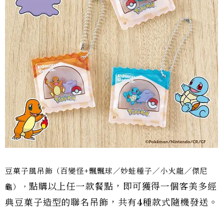
豆菓子風吊飾（百變怪+飄飄球／妙蛙種子／小火龍／傑尼
點購以上任一款餐點，即可獲得一個客美多經
龜），
典豆菓子造型的聯名吊飾，共有4種款式隨機發送。