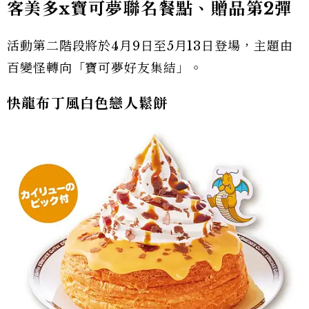
客美多x寶可夢聯名餐點、贈品第2彈
活動第二階段將於4月9日至5月13日登場，主題由
百變怪轉向「寶可夢好友集結」。
快龍布丁風白色戀人鬆餅