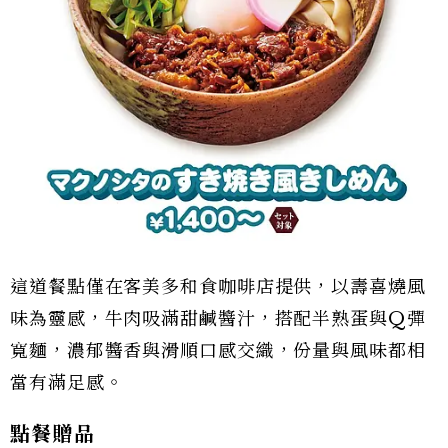
這道餐點僅在客美多和食咖啡店提供，以壽喜燒風
味為靈感，牛肉吸滿甜鹹醬汁，搭配半熟蛋與Q彈
寬麵，濃郁醬香與滑順口感交織，份量與風味都相
當有滿足感。
點餐贈品