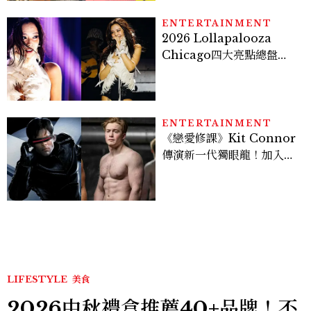
ENTERTAINMENT
2026 Lollapalooza
Chicago四大亮點總盤
點， JENNIE、 CORTIS
登台，K-POP擄獲全球！
ENTERTAINMENT
《戀愛修課》Kit Connor
傳演新一代獨眼龍！加入新
版《X戰警》，可望搭檔
Sadie Sink
LIFESTYLE
美食
2026中秋禮盒推薦40+品牌！不