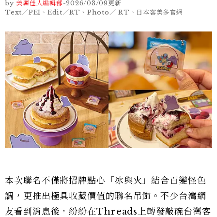
by
美麗佳人編輯部
-
2026/03/09
更新
Text／PEI、Edit／RT、Photo／ RT、日本客美多官網
本次聯名不僅將招牌點心「冰與火」結合百變怪色
調，更推出極具收藏價值的聯名吊飾。不少台灣網
友看到消息後，紛紛在Threads上轉發敲碗台灣客