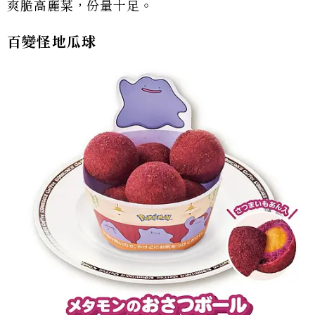
爽脆高麗菜，份量十足。
百變怪地瓜球