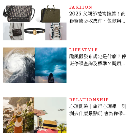
倦感，超神！
FASHION
2026 父親節禮物推薦！商
務爸爸必收皮件、包款與鞋
履一次看
LIFESTYLE
颱風假發布規定是什麼？停
班停課查詢及標準？颱風假
有薪水嗎、可否拒絕上班？
RELATIONSHIP
心理測驗｜旅行心理學！測
測去什麼景點玩 會為你帶來
好運