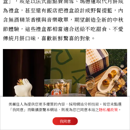
盒」，或是以法式甜點費南雪、瑪德蓮取代月餅成
為禮盒，甚至還有飯店把禮盒設計成野餐提籃，內
含無酒精茶香檳與音樂歌單，期望創造全新的中秋
節體驗，這些禮盒都相當適合送給不吃甜食、不愛
傳統月餅口味，喜歡新鮮驚喜的對象。
美麗佳人為提供您更多優質的內容，採用網站分析技術。若您未點選
「我同意」而繼續瀏覽本網站，則視為您已同意本站之
隱私權政策
。
我同意