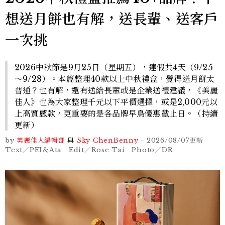
想送月餅也有解，送長輩、送客戶
一次挑
2026中秋節是9月25日（星期五），連假共4天（9/25
～9/28）。本篇整理40款以上中秋禮盒，覺得送月餅太
普通？也有解，還有送給長輩或是企業送禮建議，《美麗
佳人》也為大家整理千元以下平價選擇，或是2,000元以
上高質感款，更重要的是各品牌早鳥優惠截止日。（持續
更新）
by
美麗佳人編輯部
與
Sky Chen
Benny
-
2026/08/07
更新
Text／PEI＆Ata Edit／Rose Tai Photo／DR