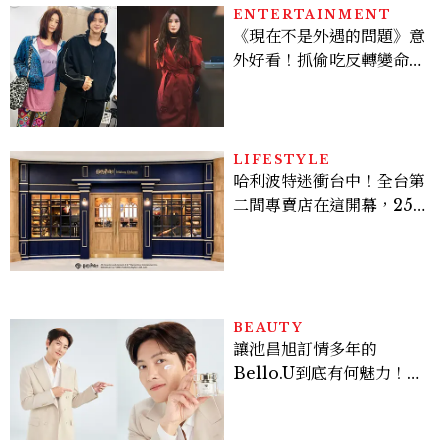
ENTERTAINMENT
《現在不是外遇的問題》意
外好看！抓偷吃反轉變命
案？金憓秀傳奇美腿被讚
爆、金智勳大秀腹肌，曹汝
貞雙影后飆戲，線上看7大
看點懶人包
LIFESTYLE
哈利波特迷衝台中！全台第
二間專賣店在這開幕，25週
年限定周邊、托特包太值得
入手
BEAUTY
讓池昌旭訂情多年的
Bello.U到底有何魅力！揭
密男神發光乳霜～「肽光透
亮緊緻霜」如何打造日不落
的透亮肌，熬夜拍戲不顯疲