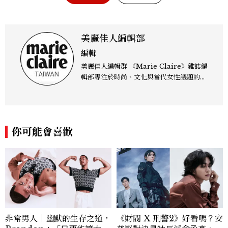
美麗佳人編輯部
編輯
美麗佳人編輯群 《Marie Claire》雜誌編
輯部專注於時尚、文化與當代女性議題的深
度呈現，致力打造兼具風格與觀點的內容敘
事。 團隊擅長核心議題企劃、內容策展與
跨平台整合，長期關注國際時代脈動與社會
趨勢，從文化觀察出發，挖掘具有啟發性的
你可能會喜歡
女性故事與價值觀；同時以細膩的美學語言
與敘事張力，轉化為兼具視覺風格與思想深
度的內容。 《Marie Claire》始終以敏銳
視角與編輯直覺，引領讀者探索女性多元面
貌與生活品味風格的無限可能。
非常男人｜幽默的生存之道，
《財閥 X 刑警2》好看嗎？安