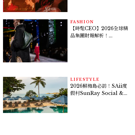
激吻獲讚慾感天花板
FASHION
【時髦CEO】2026全球精
品集團財報解析！
LVMH、Hermès、
Chanel、Gucci 誰是真
正贏家？5大趨勢一次看
LIFESTYLE
2026蘇梅島必訪！SAii度
假村SunRay Social &
Swim Club全新開箱，6
大亮點體驗懶人包