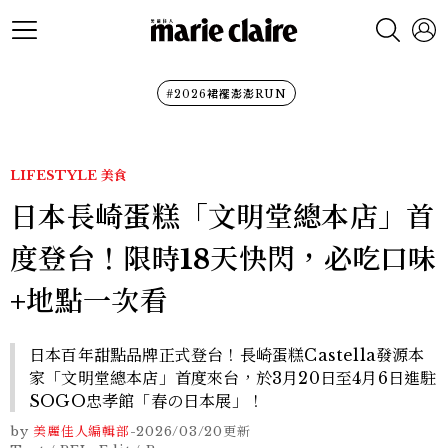
#2026裙襬澎澎RUN
LIFESTYLE
美食
日本長崎蛋糕「文明堂總本店」首
度登台！限時18天快閃，必吃口味
+地點一次看
日本百年甜點品牌正式登台！長崎蛋糕Castella發源本
家「文明堂總本店」首度來台，於3月20日至4月6日進駐
SOGO忠孝館「春の日本展」！
by
美麗佳人編輯部
-
2026/03/20
更新