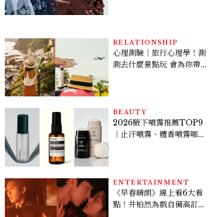
機、刷黑卡，用錢輾壓罪犯
的陳利手回來了，這次能玩
多大？
RELATIONSHIP
心理測驗｜旅行心理學！測
測去什麼景點玩 會為你帶來
好運
BEAUTY
2026腋下噴霧推薦TOP9
｜止汗噴霧、體香噴霧哪款
最好用？改善汗臭與異味必
看
ENTERTAINMENT
《早春晴朗》線上看6大看
點！井柏然為戲自備高訂，
孫千苦等地下戀轉正，雨夜