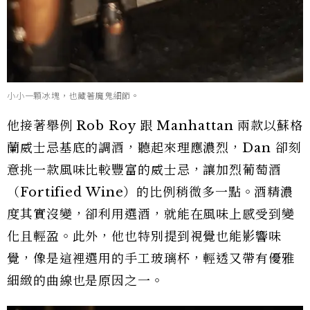
小小一顆冰塊，也藏著魔鬼細節。
他接著舉例 Rob Roy 跟 Manhattan 兩款以蘇格
蘭威士忌基底的調酒，聽起來理應濃烈，Dan 卻刻
意挑一款風味比較豐富的威士忌，讓加烈葡萄酒
（Fortified Wine）的比例稍微多一點。酒精濃
度其實沒變，卻利用選酒，就能在風味上感受到變
化且輕盈。此外，他也特別提到視覺也能影響味
覺，像是這裡選用的手工玻璃杯，輕透又帶有優雅
細緻的曲線也是原因之一。