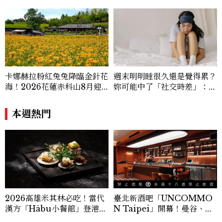
與敘事張力，轉化為兼具視覺風格與思想深
度的內容。 《Marie Claire》始終以敏銳
視角與編輯直覺，引領讀者探索女性多元面
貌與生活品味風格的無限可能。
卡娜赫拉粉紅兔兔降臨金針花
週末明明睡很久還是覺得累？
海！2026花蓮赤科山8月迎
妳可能中了「社交時差」：睡
滿開花期，40公頃金色花毯
眠專家親授3招把生理時鐘調
＋夢幻打卡攻略
回來
本週熱門
2026高雄米其林必吃！當代
臺北新酒吧「UNCOMMO
漢方「Hābu小餐館」登港
N Taipei」開幕！曼谷、新
灣，主廚陣容、套餐價格公開
加坡酒吧人聯手打造成熟大人