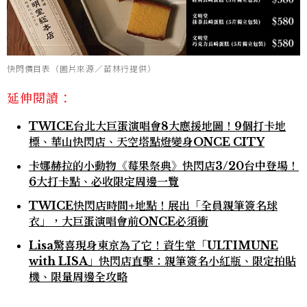
快閃價目表（圖片來源／苗林行提供）
延伸閱讀：
TWICE台北大巨蛋演唱會8大應援地圖！9個打卡地
標、華山快閃店、天空塔點燈變身ONCE CITY
卡娜赫拉的小動物《莓果祭典》快閃店3/20台中登場！
6大打卡點、必收限定周邊一覽
TWICE快閃店時間+地點！展出「全員親筆簽名球
衣」，⼤巨蛋演唱會前ONCE必須衝
Lisa驚喜現身東京為了它！資生堂「ULTIMUNE
with LISA」快閃店直擊：親筆簽名小紅瓶、限定拍貼
機、限量周邊全攻略