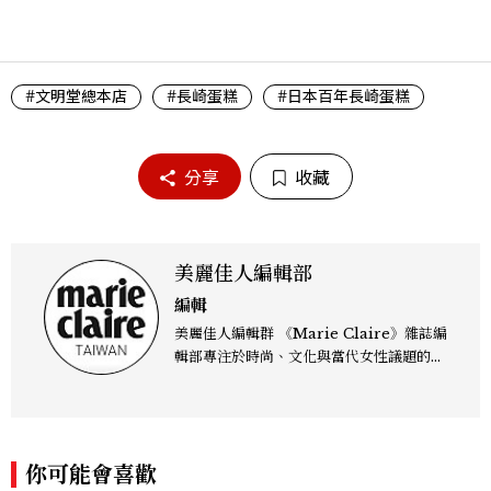
#文明堂總本店
#長崎蛋糕
#日本百年長崎蛋糕
分享
收藏
美麗佳人編輯部
編輯
美麗佳人編輯群 《Marie Claire》雜誌編
輯部專注於時尚、文化與當代女性議題的深
度呈現，致力打造兼具風格與觀點的內容敘
事。 團隊擅長核心議題企劃、內容策展與
跨平台整合，長期關注國際時代脈動與社會
趨勢，從文化觀察出發，挖掘具有啟發性的
你可能會喜歡
女性故事與價值觀；同時以細膩的美學語言