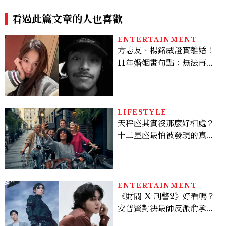
專屬夜生活
看過此篇文章的人也喜歡
ENTERTAINMENT
方志友、楊銘威證實離婚！
11年婚姻畫句點：無法再做
情人，但永遠是家人
LIFESTYLE
天秤座其實沒那麼好相處？
十二星座最怕被發現的真實
面貌，「這星座」一直在假
裝不在意
ENTERTAINMENT
《財閥 X 刑警2》好看嗎？
安普賢對決最帥反派俞承
豪，鄭恩彩接棒女主，開專