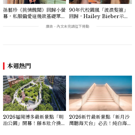
角提供讀者最新話題、兼具風格與實用的高
孫藝珍《挑情醜聞》回歸小螢
90年代校園風「波浪髮箍」
品質生活旅遊靈感內容。 Contact：ben
幕，私服偏愛這幾款基礎單
回歸，Hailey Bieber示範
ny_yang@mctw.com.tw
品，隨手一穿都是高級感範
如何戴得時髦：這款Miu Mi
本！
u髮箍未開賣先爆紅！
本週熱門
2026福岡博多最新景點「明
2026新竹最新景點「新月沙
治公園」開幕！藤本壯介操刀
灣聽海天台」必去！純白海景
設計，7大餐廳美食品牌、SP
地標、入夜變身發光豎琴，3
A一次看
大順遊景點一次看
看過此篇文章的人也喜歡
RELATIONSHIP