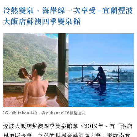
冷熱雙泉、海岸線一次享受–宜蘭煙波
大飯店蘇澳四季雙泉館
IG／@lizhen.149、@yuhsuan116授權提供
煙波大飯店蘇澳四季雙泉館奪下2019年、有「飯店
界奧斯卡獎」之稱的世界奢華酒店大獎，緊鄰南方