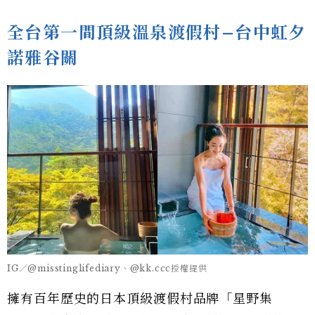
全台第一間頂級溫泉渡假村–台中虹夕
諾雅谷關
IG／@misstinglifediary、@kk.ccc授權提供
擁有百年歷史的日本頂級渡假村品牌「星野集