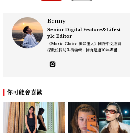
Benny
Senior Digital Feature&Lifest
yle Editor
《Marie Claire 美麗佳人》國際中文版資
深數位採訪生活編輯，擁有超過10年媒體與
編輯實務經驗。目前專注及深耕於全球各地
飯店、奢華旅宿、旅遊景點、航空等領域，
另涉獵3C家電、居家生活範疇，具備實測
開箱與趨勢剖析能力。 曾擔任即時新聞編
輯、時尚鐘錶線記者，擅長以精闢觀點挖掘
獨特角度，採訪足跡遍及馬爾地夫、紐西
你可能會喜歡
蘭、瑞士、德國、瑞典、亞洲主要城市，合
作品牌包含Aman、Four Seasons、Ca
pella、Mandarin Oriental、JOAL
I、Raffles、Banyan Tree、IHG、Ma
rriott等頂級飯店集團。 策劃並執行超過7
0篇深度專題「MC開房間」、260 篇以上
「玩咖懶人包」盤點類文章，致力用專業視