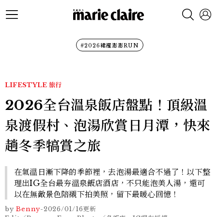
#2026裙襬澎澎RUN
LIFESTYLE
旅行
2026全台溫泉飯店盤點！頂級溫
泉渡假村、泡湯欣賞日月潭，快來
趟冬季犒賞之旅
在氣溫日漸下降的季節裡，去泡湯最適合不過了！以下整
理出IG全台最夯溫泉飯店酒店，不只能泡美人湯，還可
以在無敵景色陪襯下拍美照，留下最暖心回憶！
by
Benny
-
2026/01/16
更新