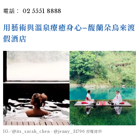
電話： 02 5551 8888
用藝術與溫泉療癒身心–馥蘭朵烏來渡
假酒店
IG／@its_sarah_chen、@jenny_31796 授權提供