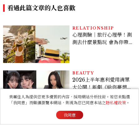
心理測驗｜旅行心理學！測
測去什麼景點玩 會為你帶來
好運
BEAUTY
2026上半年惠利愛用清單
大公開！新劇《給你夢想》
美出新高度，10款保養、香
水、護髮同款一次看
ENTERTAINMENT
《財閥 X 刑警2》好看嗎？
美麗佳人為提供您更多優質的內容，採用網站分析技術。若您未點選
安普賢對決最帥反派俞承
「我同意」而繼續瀏覽本網站，則視為您已同意本站之
隱私權政策
。
豪，鄭恩彩接棒女主，開專
機、刷黑卡，用錢輾壓罪犯
我同意
的陳利手回來了，這次能玩
多大？
FASHION
2026 父親節禮物推薦！商