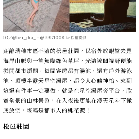
IG／@bei_jhu_、@19971008.ke授權提供
距離瑞穗市區不遠的松邑莊園，民宿外放眼望去是
海岸山脈與一望無際綠色草坪，光這遼闊視野便能
拋開都市煩悶，每間客房都有湯池，還有戶外游泳
池、頂樓半露天星空湯屋，都令人心曠神怡。來到
這還有件事一定要做，就是在星空湯屋旁平台，欣
賞全景的山林景色，在入夜後更能在漫天星斗下徹
底放空，堪稱是都市人的桃花源！
松邑莊園