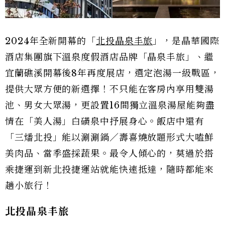
2024年全新開幕的「
北投晶泉丰旅
」，是晶華國際
酒店集團旗下溫泉度假酒店品牌「晶泉丰旅」、繼
宜蘭礁溪開幕後8年再度展店，選定泡湯一級戰區，
提供大眾方便的新選擇！不只能在客房內享用雙湯
池、男女大眾湯，更設置16間獨立溫泉湯屋能夠盡
情在「美人湯」白磺泉中抒展身心。飯店中還有
「三燔北投」能以涮涮鍋／壽喜燒放題形式大嗑鮮
美肉品、當季盛採蔬果。最令人傾心的，莫過於搭
乘捷運到新北投捷運站就能快速抵達，隨時都能來
趟小旅行！
北投晶泉丰旅