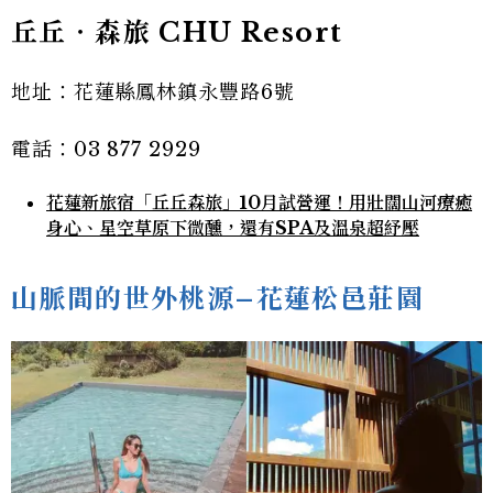
丘丘‧森旅 CHU Resort
地址：花蓮縣鳳林鎮永豐路6號
電話：03 877 2929
花蓮新旅宿「丘丘森旅」10月試營運！用壯闊山河療癒
身心、星空草原下微醺，還有SPA及溫泉超紓壓
山脈間的世外桃源–花蓮松邑莊園