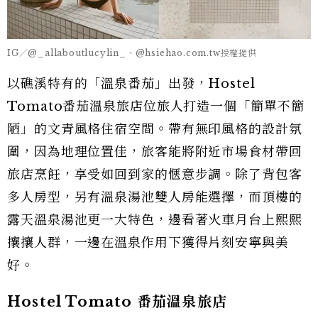
IG／@_allaboutlucylin_、@hsiehao.com.tw授權提供
以礁溪特有的「溫泉番茄」出發，Hostel
Tomato番茄溫泉旅店位旅人打造一個「簡單不簡
陋」的文青風格住宿空間。帶有無印風格的設計氛
圍，因為地理位置佳，旅客能將附近市場食材帶回
旅店烹飪，享受如回到家的愜意步調。除了背包客
多人房型，另有溫泉湯池雙人房能選擇，而頂樓的
露天溫泉湯池更一大特色，邊看著火車月台上熙熙
攘攘人群，一邊在溫泉作用下獲得片刻安寧與美
好。
Hostel Tomato 番茄溫泉旅店