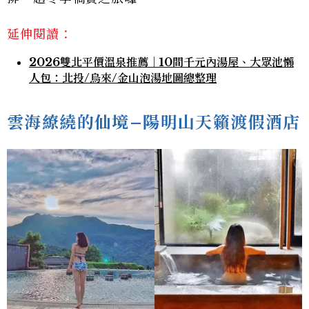
延伸閱讀：
2026雙北平價溫泉推薦｜10間千元內湯屋、大眾池懶
人包：北投/烏來/金山泡湯地圖總整理
雲海繚繞的仙境–陽明山天籟渡假酒店