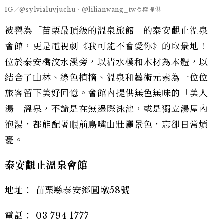
IG／@sylvialuvjuchu、@lilianwang_tw授權提供
被譽為「苗栗最頂級的溫泉旅館」的泰安觀止溫泉
會館，更是電視劇《我可能不會愛你》的取景地！
位於泰安橋汶水溪旁，以清水模和木材為本體，以
結合了山林、綠色植摘、溫泉和藝術元素為一位位
旅客留下美好回憶。會館內提供無色無味的「美人
湯」溫泉，不論是在無邊際泳池，或是獨立湯屋內
泡湯，都能配著眼前鳥嘴山壯麗景色，忘卻日常煩
憂。
泰安觀止溫泉會館
地址： 苗栗縣泰安鄉圓墩58號
電話： 03 794 1777