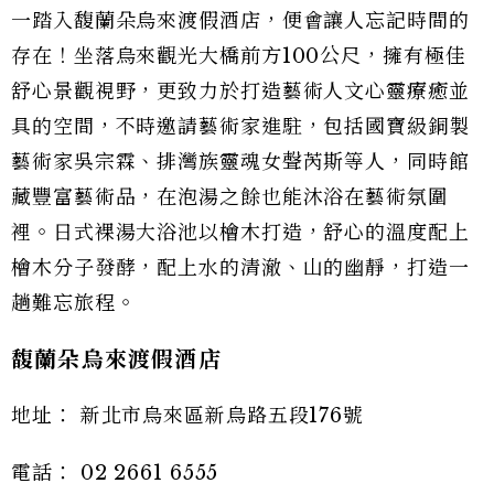
一踏入馥蘭朵烏來渡假酒店，便會讓人忘記時間的
存在！坐落烏來觀光大橋前方100公尺，擁有極佳
舒心景觀視野，更致力於打造藝術人文心靈療癒並
具的空間，不時邀請藝術家進駐，包括國寶級銅製
藝術家吳宗霖、排灣族靈魂女聲芮斯等人，同時館
藏豐富藝術品，在泡湯之餘也能沐浴在藝術氛圍
裡。日式裸湯大浴池以檜木打造，舒心的溫度配上
檜木分子發酵，配上水的清澈、山的幽靜，打造一
趟難忘旅程。
馥蘭朵烏來渡假酒店
地址： 新北市烏來區新烏路五段176號
電話： 02 2661 6555