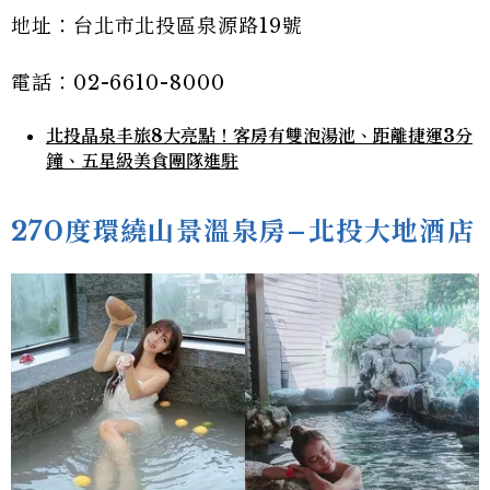
地址：台北市北投區泉源路19號
電話：02-6610-8000
北投晶泉丰旅8大亮點！客房有雙泡湯池、距離捷運3分
鐘、五星級美食團隊進駐
270度環繞山景溫泉房–北投大地酒店