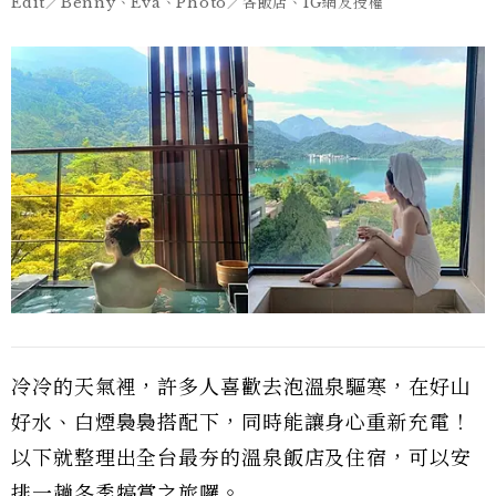
Edit／Benny、Eva、Photo／各飯店、IG網友授權
冷冷的天氣裡，許多人喜歡去泡溫泉驅寒，在好山
好水、白煙裊裊搭配下，同時能讓身心重新充電！
以下就整理出全台最夯的溫泉飯店及住宿，可以安
排一趟冬季犒賞之旅囉。