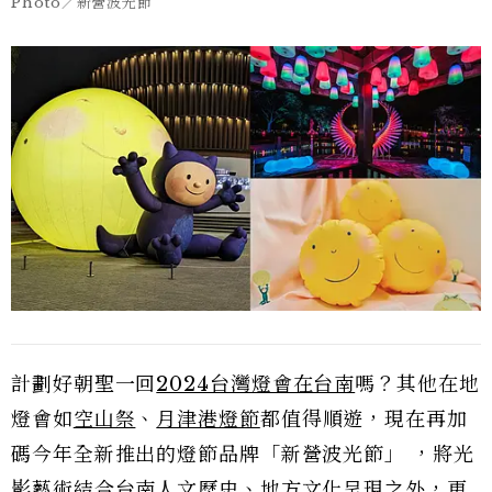
Photo／新營波光節
計劃好朝聖一回
2024台灣燈會在台南
嗎？其他在地
燈會如
空山祭
、
月津港燈節
都值得順遊，現在再加
碼今年全新推出的燈節品牌「新營波光節」 ，將光
影藝術結合台南人文歷史、地方文化呈現之外，更