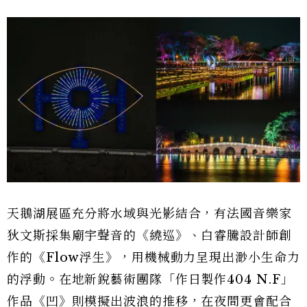
天鵝湖展區充分將水域與光影結合，有法國音樂家
狄文斯採集廟宇聲音的《繞巡》、白睿騰設計師創
作的《Flow浮生》，用機械動力呈現出渺小生命力
的浮動。在地新銳藝術團隊「作日製作404 N.F」
作品《凹》則模擬出波浪的推移，在夜間更會配合