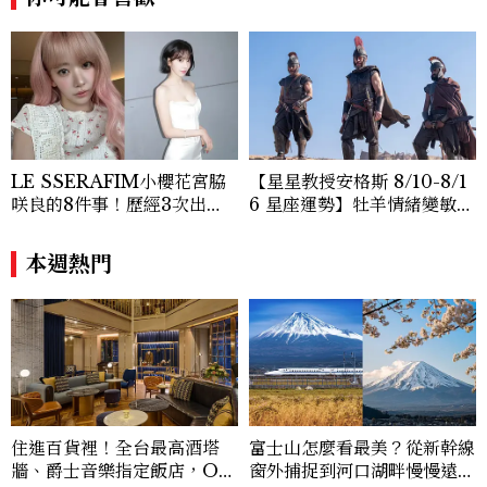
蘭、瑞士、德國、瑞典、亞洲主要城市，合
作品牌包含Aman、Four Seasons、Ca
pella、Mandarin Oriental、JOAL
I、Raffles、Banyan Tree、IHG、Ma
rriott等頂級飯店集團。 策劃並執行超過7
0篇深度專題「MC開房間」、260 篇以上
「玩咖懶人包」盤點類文章，致力用專業視
角提供讀者最新話題、兼具風格與實用的高
LE SSERAFIM小櫻花宮脇
【星星教授安格斯 8/10-8/1
品質生活旅遊靈感內容。 Contact：ben
咲良的8件事！歷經3次出
6 星座運勢】牡羊情緒變敏
ny_yang@mctw.com.tw
道、嚴以律己的終極自我管理
感，雙子人際吸引力爆棚
王、靠「這招」養成17吋螞蟻
本週熱門
腰
住進百貨裡！全台最高酒塔
富士山怎麼看最美？從新幹線
牆、爵士音樂指定飯店，OK
窗外捕捉到河口湖畔慢慢遠