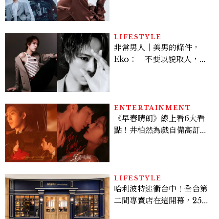
豪，鄭恩彩接棒女主，開專
機、刷黑卡，用錢輾壓罪犯
的陳利手回來了，這次能玩
多大？
LIFESTYLE
非常男人｜美男的條件，
Eko：「不要以貌取人，內
在與外在同樣重要。」
ENTERTAINMENT
《早春晴朗》線上看6大看
點！井柏然為戲自備高訂，
孫千苦等地下戀轉正，雨夜
激吻獲讚慾感天花板
LIFESTYLE
哈利波特迷衝台中！全台第
二間專賣店在這開幕，25週
年限定周邊、托特包太值得