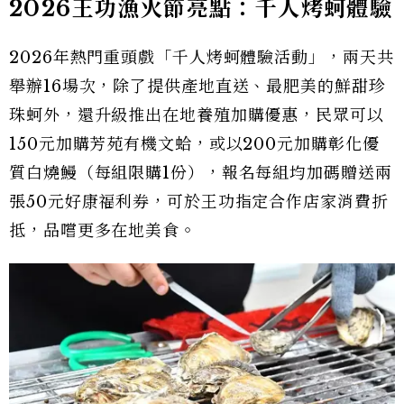
2026王功漁火節亮點：千人烤蚵體驗
2026年熱門重頭戲「千人烤蚵體驗活動」，兩天共
舉辦16場次，除了提供產地直送、最肥美的鮮甜珍
珠蚵外，還升級推出在地養殖加購優惠，民眾可以
150元加購芳苑有機文蛤，或以200元加購彰化優
質白燒鰻（每組限購1份），報名每組均加碼贈送兩
張50元好康福利券，可於王功指定合作店家消費折
抵，品嚐更多在地美食。