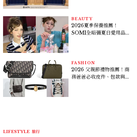
入手
BEAUTY
2026夏季保養推薦！
SOMI全昭彌夏日愛用品公
開，防曬、護髮、止汗、頭
皮保養10款好物一次看
FASHION
2026 父親節禮物推薦！商
務爸爸必收皮件、包款與鞋
履一次看
LIFESTYLE
旅行