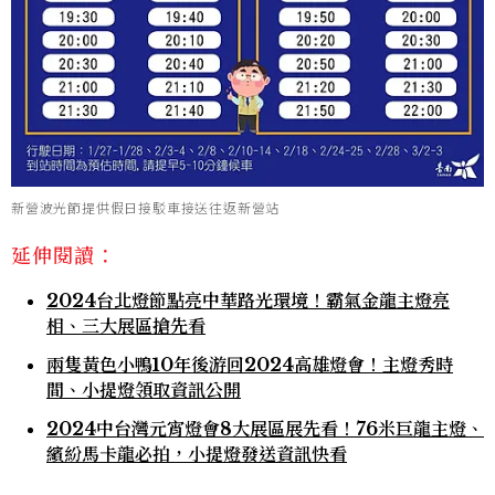
新營波光節提供假日接駁車接送往返新營站
延伸閱讀：
2024台北燈節點亮中華路光環境！霸氣金龍主燈亮
相、三大展區搶先看
兩隻黃色小鴨10年後游回2024高雄燈會！主燈秀時
間、小提燈領取資訊公開
2024中台灣元宵燈會8大展區展先看！76米巨龍主燈、
繽紛馬卡龍必拍，小提燈發送資訊快看