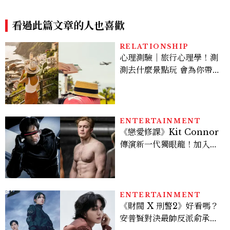
U Hotel 歐酷酒店帶你打開
眺，四季風景值得再訪
另一種台中旅行
看過此篇文章的人也喜歡
RELATIONSHIP
心理測驗｜旅行心理學！測
測去什麼景點玩 會為你帶來
好運
ENTERTAINMENT
《戀愛修課》Kit Connor
傳演新一代獨眼龍！加入新
版《X戰警》，可望搭檔
Sadie Sink
ENTERTAINMENT
《財閥 X 刑警2》好看嗎？
安普賢對決最帥反派俞承