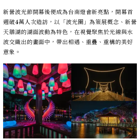
新營波光節開幕後便成為台南燈會新亮點，開幕首
週破4萬人次造訪，以「波光圈」為策展概念、新營
天鵝湖的湖面波動為特色，在視覺聚焦於光線與水
波交織出的畫面中，帶出相遇、重疊、重構的美好
意象。