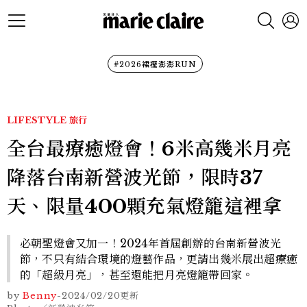
#2026裙襬澎澎RUN
LIFESTYLE
旅行
全台最療癒燈會！6米高幾米月亮
降落台南新營波光節，限時37
天、限量400顆充氣燈籠這裡拿
必朝聖燈會又加一！2024年首屆創辦的台南新營波光
節，不只有結合環境的燈藝作品，更請出幾米展出超療癒
的「超級月亮」，甚至還能把月亮燈籠帶回家。
by
Benny
-
2024/02/20
更新