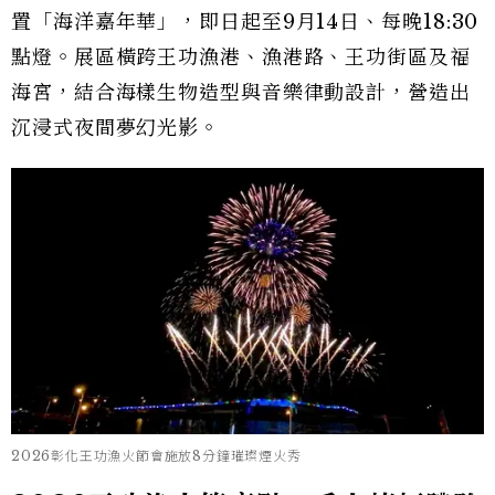
置「海洋嘉年華」，即日起至9月14日、每晚18:30
點燈。展區橫跨王功漁港、漁港路、王功街區及福
海宮，結合海樣生物造型與音樂律動設計，營造出
沉浸式夜間夢幻光影。
2026彰化王功漁火節會施放8分鐘璀璨煙火秀