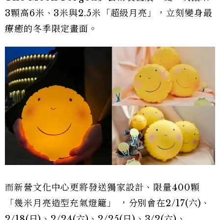
3顆高6米、3米與2.5米「超級月亮」，立刻變身最
療癒的冬季限定畫面。
而新營文化中心更將發送獨家設計、限量400顆
「幾米月亮造型充氣燈籠」 ，分別會在2/17(六)、
2/18(日)、2/24(六)、2/25(日)、3/2(六)、