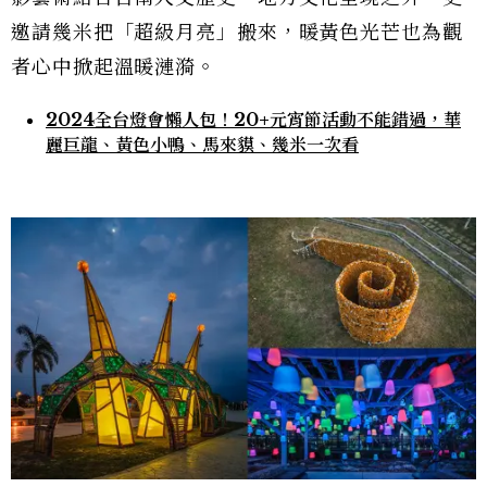
邀請幾米把「超級月亮」搬來，暖黃色光芒也為觀
者心中掀起溫暖漣漪。
2024全台燈會懶人包！20+元宵節活動不能錯過，華
麗巨龍、黃色小鴨、馬來貘、幾米一次看