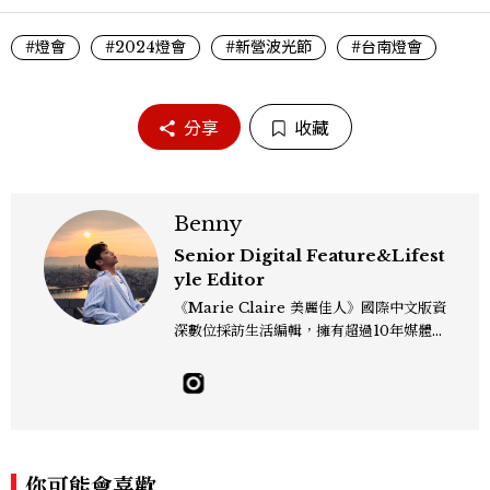
#燈會
#2024燈會
#新營波光節
#台南燈會
分享
收藏
Benny
Senior Digital Feature&Lifest
yle Editor
《Marie Claire 美麗佳人》國際中文版資
深數位採訪生活編輯，擁有超過10年媒體與
編輯實務經驗。目前專注及深耕於全球各地
飯店、奢華旅宿、旅遊景點、航空等領域，
另涉獵3C家電、居家生活範疇，具備實測
開箱與趨勢剖析能力。 曾擔任即時新聞編
輯、時尚鐘錶線記者，擅長以精闢觀點挖掘
獨特角度，採訪足跡遍及馬爾地夫、紐西
你可能會喜歡