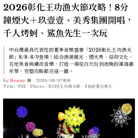
2026彰化王功漁火節攻略！8分
鐘煙火＋玖壹壹、美秀集團開唱，
千人烤蚵、鯊魚先生一次玩
中台灣最具代表性的夏季音樂盛事「2026彰化王功漁火
節」8/8~8/9登場！結合漁港風光、煙火秀、信仰文化、
在地美食與潮流音樂，打造一場從白天玩到夜晚的濱海嘉
年華，完整攻略都在這一篇。
by
Benny
與
-
2026/08/07
更新
Text／PEI、Photo／2026王功漁火節、FB@愛玩彰化