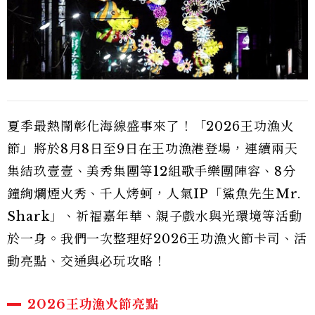
夏季最熱鬧彰化海線盛事來了！「2026王功漁火
節」將於8月8日至9日在王功漁港登場，連續兩天
集結玖壹壹、美秀集團等12組歌手樂團陣容、8分
鐘絢爛煙火秀、千人烤蚵，人氣IP「鯊魚先生Mr.
Shark」、祈福嘉年華、親子戲水與光環境等活動
於一身。我們一次整理好2026王功漁火節卡司、活
動亮點、交通與必玩攻略！
2026王功漁火節亮點