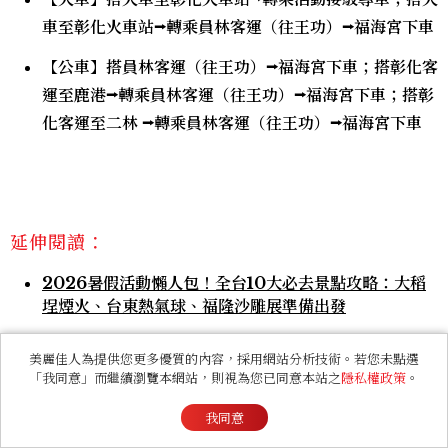
車至彰化火車站⭢轉乘員林客運（往王功）⭢福海宮下車
【公車】搭員林客運（往王功）⭢福海宮下車；搭彰化客
運至鹿港⭢轉乘員林客運（往王功）⭢福海宮下車；搭彰
化客運至二林 ⭢轉乘員林客運（往王功）⭢福海宮下車
延伸閱讀：
2026暑假活動懶人包！全台10大必去景點攻略：大稻
埕煙火、台東熱氣球、福隆沙雕展準備出發
2026暑假電影推薦！10部必看：諾蘭大片《奧德
美麗佳人為提供您更多優質的內容，採用網站分析技術。若您未點選
賽》、《蜘蛛人》、《吉伊卡哇》劇場版接力上映
「我同意」而繼續瀏覽本網站，則視為您已同意本站之
隱私權政策
。
2026暑假飯店住房懶人包！全台6大飯店優惠一次看：
我同意
贈送奢華保養組、毛孩入住、抽羅馬雙人遊