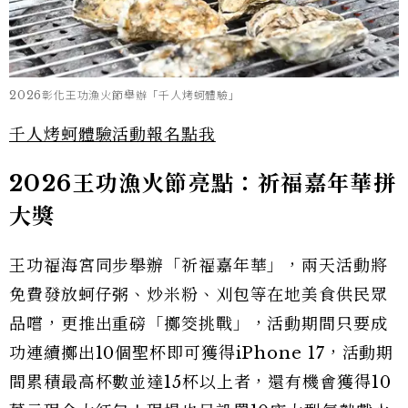
2026彰化王功漁火節舉辦「千人烤蚵體驗」
千人烤蚵體驗活動報名點我
2026王功漁火節亮點：祈福嘉年華拼
大獎
王功福海宮同步舉辦「祈福嘉年華」，兩天活動將
免費發放蚵仔粥、炒米粉、刈包等在地美食供民眾
品嚐，更推出重磅「擲筊挑戰」，活動期間只要成
功連續擲出10個聖杯即可獲得iPhone 17，活動期
間累積最高杯數並達15杯以上者，還有機會獲得10