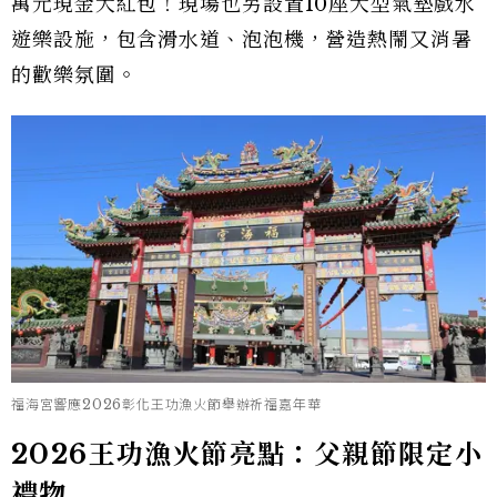
萬元現金大紅包！現場也另設置10座大型氣墊戲水
遊樂設施，包含滑水道、泡泡機，營造熱鬧又消暑
的歡樂氛圍。
福海宮響應2026彰化王功漁火節舉辦祈福嘉年華
2026王功漁火節亮點：父親節限定小
禮物