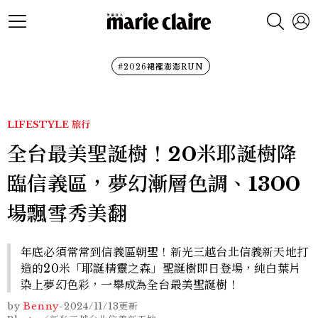
#2026裙襬澎澎RUN
LIFESTYLE
旅行
全台最美聖誕樹！20米耶誕樹降
臨信義區，夢幻漸層色調、1300
場飄雪秀美翻
年底必須常常到信義區朝聖！新光三越台北信義新天地打
造的20米「耶誕精靈之森」聖誕樹即日登場，純白葉片
染上夢幻色彩，一舉成為全台最美聖誕樹！
by
Benny
-
2024/11/13
更新