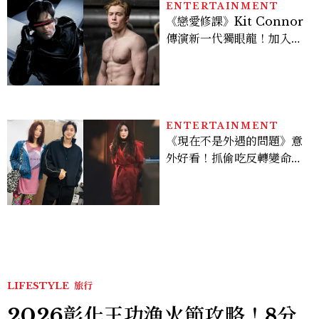
ENTERTAINMENT
《戀愛修課》Kit Connor
傳演新一代獨眼龍！加入新
版《X戰警》，可望搭檔
Sadie Sink
ENTERTAINMENT
《現在不是外遇的問題》意
外好看！抓偷吃反轉變命
案？金憓秀傳奇美腿被讚
爆、金智勳大秀腹肌，曹汝
貞雙影后飆戲，線上看7大
看點懶人包
LIFESTYLE
旅行
2026彰化王功漁火節攻略！8分