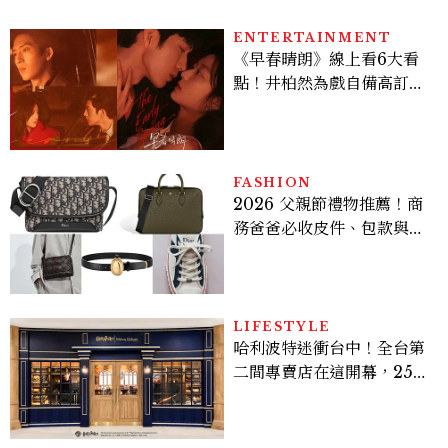
ENTERTAINMENT
《早春晴朗》線上看6大看
點！井柏然為戲自備高訂，
孫千苦等地下戀轉正，雨夜
激吻獲讚慾感天花板
FASHION
2026 父親節禮物推薦！商
務爸爸必收皮件、包款與鞋
履一次看
LIFESTYLE
哈利波特迷衝台中！全台第
二間專賣店在這開幕，25週
年限定周邊、托特包太值得
入手