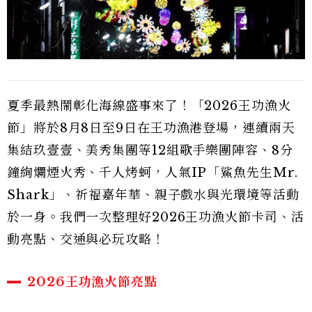
夏季最熱鬧彰化海線盛事來了！「2026王功漁火
節」將於8月8日至9日在王功漁港登場，連續兩天
集結玖壹壹、美秀集團等12組歌手樂團陣容、8分
鐘絢爛煙火秀、千人烤蚵，人氣IP「鯊魚先生Mr.
Shark」、祈福嘉年華、親子戲水與光環境等活動
於一身。我們一次整理好2026王功漁火節卡司、活
動亮點、交通與必玩攻略！
2026王功漁火節亮點