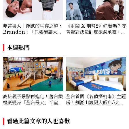
rriott等頂級飯店集團。 策劃並執行超過7
0篇深度專題「MC開房間」、260 篇以上
「玩咖懶人包」盤點類文章，致力用專業視
角提供讀者最新話題、兼具風格與實用的高
非常男人｜幽默的生存之道，
《財閥 X 刑警2》好看嗎？安
品質生活旅遊靈感內容。 Contact：ben
Brandon：「只要能讓大家
普賢對決最帥反派俞承豪，鄭
ny_yang@mctw.com.tw
笑，我們就有機會玩在一起，
恩彩接棒女主，開專機、刷黑
讓敵人成為朋友。」
卡，用錢輾壓罪犯的陳利手回
本週熱門
來了，這次能玩多大？
高雄親子景點再進化！舊台鐵
全台首間《名偵探柯南》主題
機廠變身「全台最大」半室內
房！劍湖山渡假大飯店5大角
樂園，8/8開幕、30項設施免
色房、柯南下午茶、限定特典
費玩到飽
進入推理世界
看過此篇文章的人也喜歡