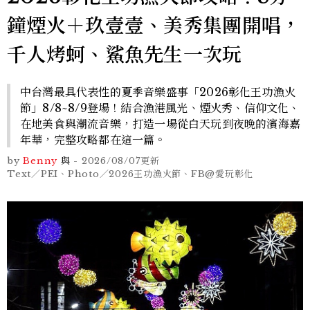
鐘煙火＋玖壹壹、美秀集團開唱，
千人烤蚵、鯊魚先生一次玩
中台灣最具代表性的夏季音樂盛事「2026彰化王功漁火
節」8/8~8/9登場！結合漁港風光、煙火秀、信仰文化、
在地美食與潮流音樂，打造一場從白天玩到夜晚的濱海嘉
年華，完整攻略都在這一篇。
by
Benny
與
-
2026/08/07
更新
Text／PEI、Photo／2026王功漁火節、FB@愛玩彰化