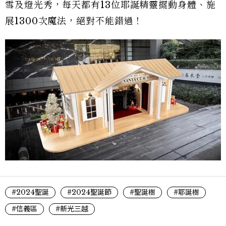
雪及燈光秀，每天都有13位耶誕精靈擺動身體、施
展1300次魔法，絕對不能錯過！
#2024聖誕
#2024聖誕節
#聖誕樹
#耶誕樹
#信義區
#新光三越