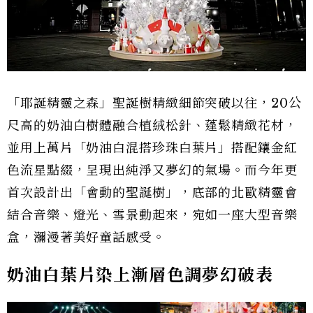
「耶誕精靈之森」聖誕樹精緻細節突破以往，20公
尺高的奶油白樹體融合植絨松針、蓬鬆精緻花材，
並用上萬片「奶油白混搭珍珠白葉片」搭配鑲金紅
色流星點綴，呈現出純淨又夢幻的氣場。而今年更
首次設計出「會動的聖誕樹」，底部的北歐精靈會
結合音樂、燈光、雪景動起來，宛如一座大型音樂
盒，瀰漫著美好童話感受。
奶油白葉片染上漸層色調夢幻破表