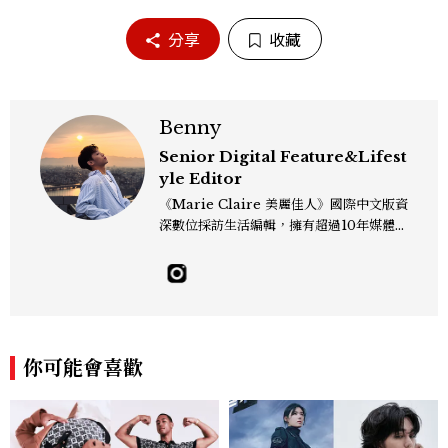
分享
收藏
Benny
Senior Digital Feature&Lifest
yle Editor
《Marie Claire 美麗佳人》國際中文版資
深數位採訪生活編輯，擁有超過10年媒體與
編輯實務經驗。目前專注及深耕於全球各地
飯店、奢華旅宿、旅遊景點、航空等領域，
另涉獵3C家電、居家生活範疇，具備實測
開箱與趨勢剖析能力。 曾擔任即時新聞編
輯、時尚鐘錶線記者，擅長以精闢觀點挖掘
獨特角度，採訪足跡遍及馬爾地夫、紐西
你可能會喜歡
蘭、瑞士、德國、瑞典、亞洲主要城市，合
作品牌包含Aman、Four Seasons、Ca
pella、Mandarin Oriental、JOAL
I、Raffles、Banyan Tree、IHG、Ma