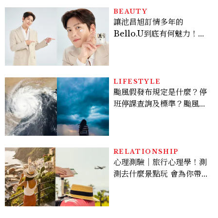
BEAUTY
讓池昌旭訂情多年的
Bello.U到底有何魅力！揭
密男神發光乳霜～「肽光透
亮緊緻霜」如何打造日不落
的透亮肌，熬夜拍戲不顯疲
倦感，超神！
LIFESTYLE
颱風假發布規定是什麼？停
班停課查詢及標準？颱風假
有薪水嗎、可否拒絕上班？
RELATIONSHIP
心理測驗｜旅行心理學！測
測去什麼景點玩 會為你帶來
好運