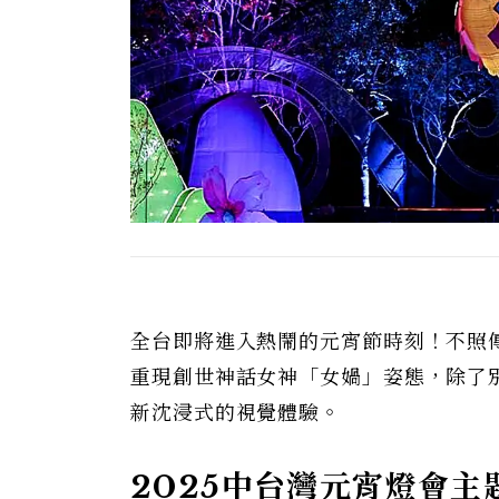
全台即將進入熱鬧的元宵節時刻！不照傳
重現創世神話女神「女媧」姿態，除了
新沈浸式的視覺體驗。
2025中台灣元宵燈會主