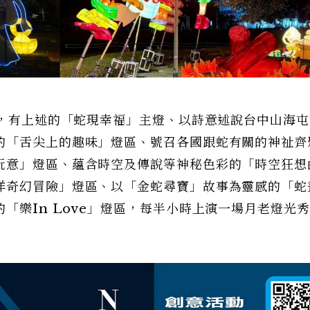
區，有上述的「蛇現幸福」主燈、以詩意述說台中山海
的「舌尖上的趣味」燈區、號召各國跟蛇有關的神祉齊
玩意」燈區、蘊含時空及傳說等神秘色彩的「時空狂想
洋奇幻冒險」燈區、以「金蛇尋寶」故事為靈感的「蛇
「樂In Love」燈區，每半小時上演一場月老燈光秀