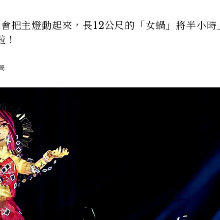
燈會把主燈動起來，長12公尺的「女蝸」將半小時
啦！
局