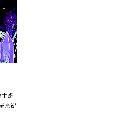
會主燈
帶來嶄