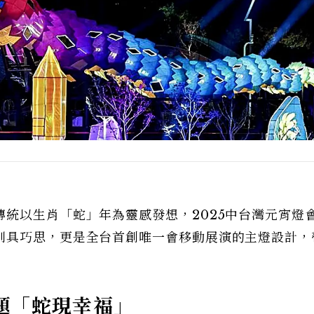
統以生肖「蛇」年為靈感發想，2025中台灣元宵燈
別具巧思，更是全台首創唯一會移動展演的主燈設計，
題「蛇現幸福」