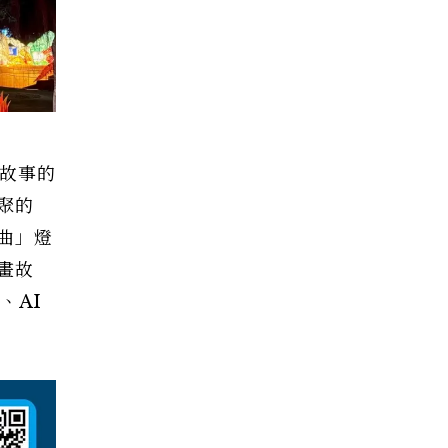
屯故事的
聚的
曲」燈
畫故
、AI