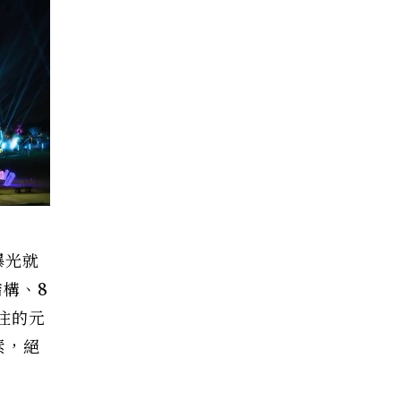
曝光就
構、8
往的元
素，絕