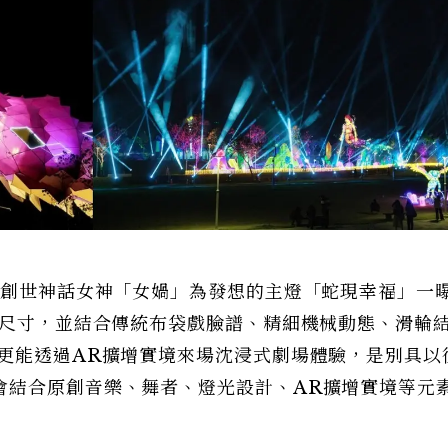
以創世神話女神「女媧」為發想的主燈「蛇現幸福」一
的尺寸，並結合傳統布袋戲臉譜、精細機械動態、滑輪結
眾更能透過AR擴增實境來場沈浸式劇場體驗，是別具以
會結合原創音樂、舞者、燈光設計、AR擴增實境等元