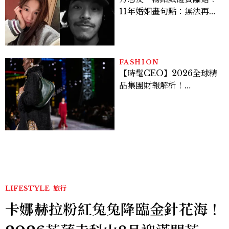
11年婚姻畫句點：無法再做
情人，但永遠是家人
FASHION
【時髦CEO】2026全球精
品集團財報解析！
LVMH、Hermès、
Chanel、Gucci 誰是真
正贏家？5大趨勢一次看
LIFESTYLE
旅行
卡娜赫拉粉紅兔兔降臨金針花海！