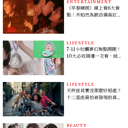
ENTERTAINMENT
《早春晴朗》線上看6大看
點！井柏然為戲自備高訂，
孫千苦等地下戀轉正，雨夜
激吻獲讚慾感天花板
LIFESTYLE
7-11小牡蠣夢幻集點開跑！
10大必收周邊一次看，絨毛
掛件粉嫩3C療癒登場
LIFESTYLE
天秤座其實沒那麼好相處？
十二星座最怕被發現的真實
面貌，「這星座」一直在假
裝不在意
BEAUTY