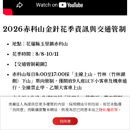
2026赤科山金針花季資訊與交通管制
地點：花蓮縣玉里鎮赤科山
花季時間：8/8~10/11
【交通管制範圍】
赤科山每日8:00至17:00採「主線上山、竹林（竹林湖
側）下山」單向管制，僅開放9人座以下小客車及機車通
行，全線禁止甲、乙類大客車上山
六十石山8/8~8/31日採「竹田上、萬寧下」單向管制，
9月起平日不交管、假日視車流啟動管制。
美麗佳人為提供您更多優質的內容，採用網站分析技術。若您未點選
「我同意」而繼續瀏覽本網站，則視為您已同意本站之
隱私權政策
。
我同意
延伸閱讀：