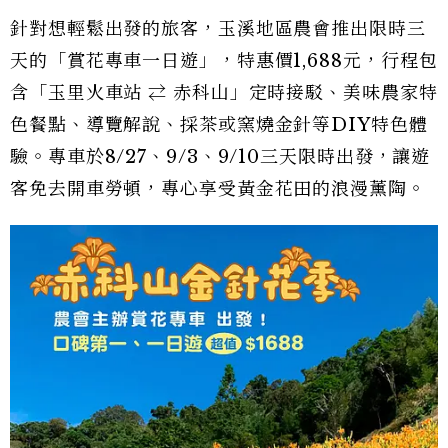
針對想輕鬆出發的旅客，玉溪地區農會推出限時三
天的「賞花專車一日遊」，特惠價1,688元，行程包
含「玉里火車站 ⇄ 赤科山」定時接駁、美味農家特
色餐點、導覽解說、採茶或窯燒金針等DIY特色體
驗。專車於8/27、9/3、9/10三天限時出發，讓遊
客免去開車勞頓，專心享受黃金花田的浪漫薰陶。