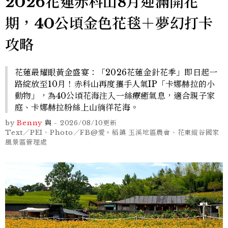
2026花蓮赤科山8月迎滿開花
期，40公頃金色花毯＋夢幻打卡
攻略
花蓮最耀眼黃金盛宴：「2026花蓮金針花季」即日起一
路綻放至10月！赤科山再度攜手人氣IP「卡娜赫拉的小
動物」，為40公頃花海注入一絲療癒氣息，適合親子家
庭、卡娜赫拉粉絲上山徜徉花海。
by
Benny
與
-
2026/08/10
更新
Text／PEI、Photo／FB@愛。稻鎮 玉溪地區農會、花東縱谷國家
風景區管理處