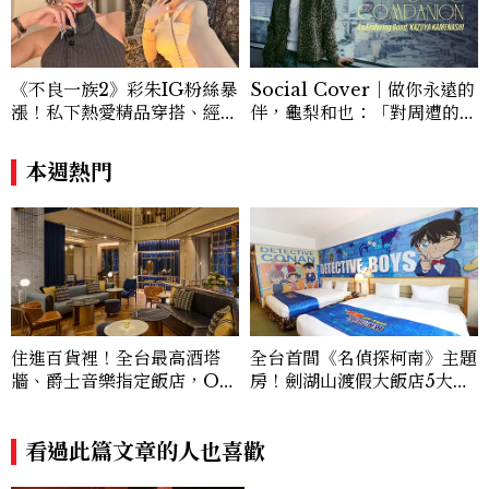
《不良一族2》彩朱IG粉絲暴
Social Cover｜做你永遠的
漲！私下熱愛精品穿搭、經營
伴，龜梨和也：「對周遭的人
服飾品牌，堪稱品味最好女成
事物保有餘裕，同時也持續努
員
力。」
本週熱門
住進百貨裡！全台最高酒塔
全台首間《名偵探柯南》主題
牆、爵士音樂指定飯店，OK
房！劍湖山渡假大飯店5大角
U Hotel 歐酷酒店帶你打開
色房、柯南下午茶、限定特典
另一種台中旅行
進入推理世界
看過此篇文章的人也喜歡