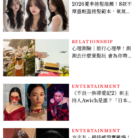
2026夏季捲髮推薦！8款不
厚重輕盈捲髮範本，氧氣層
次燙、法式慵懶捲顯臉小又
好整理
RELATIONSHIP
心理測驗｜旅行心理學！測
測去什麼景點玩 會為你帶來
好運
ENTERTAINMENT
《不良一族尋愛記2》新主
持人Awich是誰？「日本嘻
哈女王」人生比節目更抓
馬：25歲喪夫、家中遭槍擊
掃射
ENTERTAINMENT
方志友、楊銘威證實離婚！