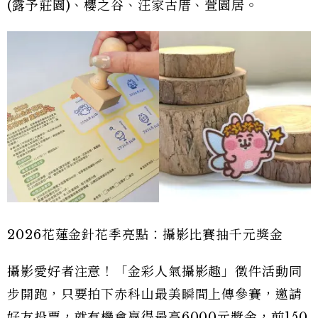
(露予莊園)、櫻之谷、汪家古厝、萱園居。
2026花蓮金針花季亮點：攝影比賽抽千元獎金
攝影愛好者注意！「金彩人氣攝影趣」徵件活動同
步開跑，只要拍下赤科山最美瞬間上傳參賽，邀請
好友投票，就有機會贏得最高6000元獎金，前150