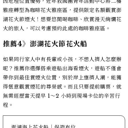
因地理位置優勢，近年救國團青年活動中心將二樓
雅座轉型為咖啡花火雅座區，提供限定名額觀賞澎
湖花火節煙火！想要悠閒喝咖啡、欣賞漫天絢爛花
火的旅人，可以考慮預約此處的咖啡雅座區。
推薦4》澎湖花火節花火船
如果同行家人中有長輩或小孩，不想人擠人怎麼辦
呢？推薦你選擇搭乘遊船出海看煙火，遊船不僅會
帶你到最佳賞煙火位置，別於岸上壅擠人潮，能獲
得愜意觀賞煙花的尊榮感。而且只要提前購票，就
無需經歷當天提早 1～2 小時到現場卡位的辛苦行
程。
澎湖海上花火船｜保證有位