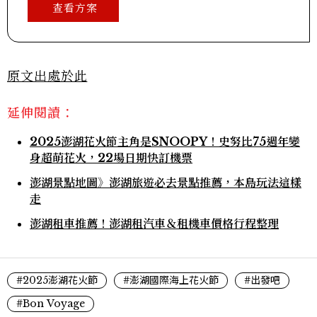
查看方案
原文出處於此
延伸閱讀：
2025澎湖花火節主角是SNOOPY！史努比75週年變
身超萌花火，22場日期快訂機票
澎湖景點地圖》澎湖旅遊必去景點推薦，本島玩法這樣
走
澎湖租車推薦！澎湖租汽車＆租機車價格行程整理
#2025澎湖花火節
#澎湖國際海上花火節
#出發吧
#Bon Voyage