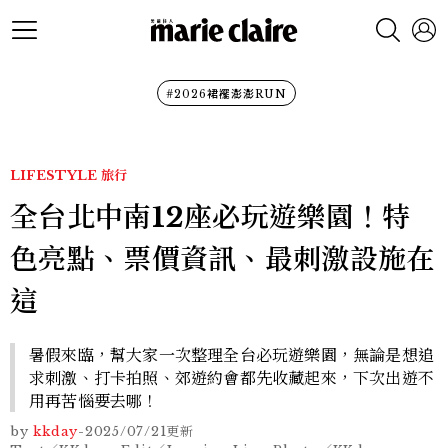
#2026裙襬澎澎RUN
LIFESTYLE
旅行
全台北中南12座必玩遊樂園！特
色亮點、票價資訊、最刺激設施在
這
暑假來臨，幫大家一次整理全台必玩遊樂園，無論是想追
求刺激、打卡拍照、郊遊約會都先收藏起來，下次出遊不
用再苦惱要去哪！
by
kkday
-
2025/07/21
更新