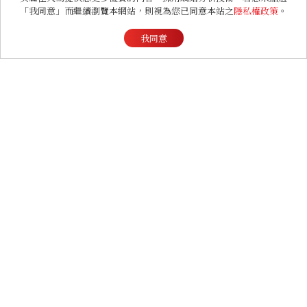
好運
「我同意」而繼續瀏覽本網站，則視為您已同意本站之
隱私權政策
。
我同意
ENTERTAINMENT
《早春晴朗》線上看6大看
點！井柏然為戲自備高訂，
孫千苦等地下戀轉正，雨夜
激吻獲讚慾感天花板
ENTERTAINMENT
《財閥 X 刑警2》好看嗎？
安普賢對決最帥反派俞承
豪，鄭恩彩接棒女主，開專
機、刷黑卡，用錢輾壓罪犯
的陳利手回來了，這次能玩
多大？
FASHION
2026 父親節禮物推薦！商
務爸爸必收皮件、包款與鞋
履一次看