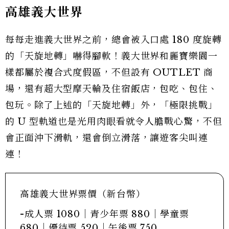
高雄義大世界
每每走進義大世界之前，總會被入口處 180 度旋轉
的「天旋地轉」嚇得腳軟！義大世界和麗寶樂園一
樣都屬於複合式度假區，不但設有 OUTLET 商
場，還有超大型摩天輪及住宿飯店，包吃、包住、
包玩。除了上述的「天旋地轉」外，「極限挑戰」
的 U 型軌道也是光用肉眼看就令人膽戰心驚，不但
會正面沖下滑軌，還會倒立滑落，讓遊客尖叫連
連！
高雄義大世界票價（新台幣）
-成人票 1080｜青少年票 880｜學童票
680｜優待票 520｜午後票 750