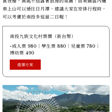
賞夜櫻，無處不透露著浪漫的氛圍！搭乘園區內纜
車上山可以通往日月潭，建議大家在安排行程時，
可以考慮於南投多逗留二日喔！
南投九族文化村票價（新台幣）
-成人票 980｜學生票 880｜兒童票 780｜
博幼票 490
選擇方案