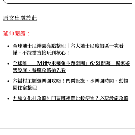
原文出處於此
延伸閱讀：
全球迪士尼樂園亮點整理｜六大迪士尼度假區一次看
懂，不踩雷直接玩到核心！
全球唯一「Miffy米飛兔主題樂園」6/21開幕！獨家遊
樂設施、餐廳攻略搶先看
六福村主題遊樂園攻略！門票設施、水樂園時間、動物
園住宿整理
九族文化村攻略》門票哪裡買比較便宜？必玩設施攻略