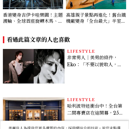
費玩到飽
看過此篇文章的人也喜歡
LIFESTYLE
非常男人｜美男的條件，
Eko：「不要以貌取人，內
在與外在同樣重要。」
LIFESTYLE
哈利波特迷衝台中！全台第
二間專賣店在這開幕，25週
年限定周邊、托特包太值得
入手
RELATIONSHIP
心理測驗｜旅行心理學！測
測去什麼景點玩 會為你帶來
美麗佳人為提供您更多優質的內容，採用網站分析技術。若您未點選