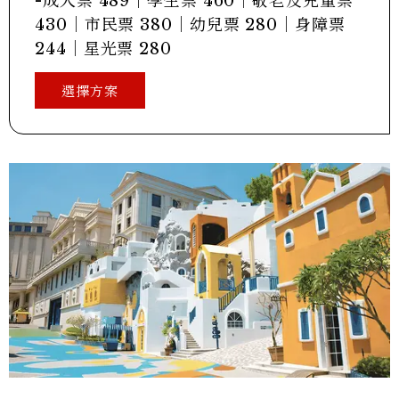
-成人票 489｜學生票 460｜敬老及兒童票
430｜市民票 380｜幼兒票 280｜身障票
244｜星光票 280
選擇方案