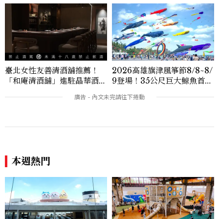
臺北女性友善清酒舖推薦！
2026高雄旗津風箏節8/8~8/
「和庵清酒舖」進駐晶華酒
9登場！35公尺巨大鯨魚首度
店：首創五行心情選酒、單杯
放飛、豐富親子活動時間懶人
180元起輕鬆微醺
包
本週熱門
香港變身吉伊卡哇樂園！主題
高雄親子景點再進化！舊台鐵
渡輪、全球首座旋轉木馬、限
機廠變身「全台最大」半室內
定御守萌翻2026暑假
樂園，8/8開幕、30項設施免