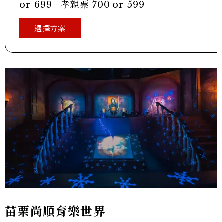
or 699｜孝親票 700 or 599
選擇方案
苗栗尚順育樂世界