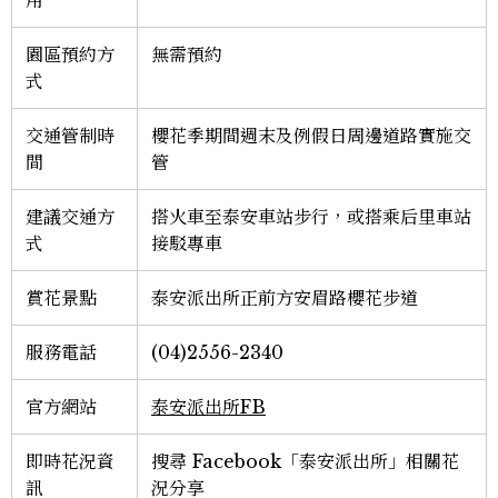
園區預約方
無需預約
式
交通管制時
櫻花季期間週末及例假日周邊道路實施交
間
管
建議交通方
搭火車至泰安車站步行，或搭乘后里車站
式
接駁專車
賞花景點
泰安派出所正前方安眉路櫻花步道
服務電話
(04)2556-2340
官方網站
泰安派出所FB
即時花況資
搜尋 Facebook「泰安派出所」相關花
訊
況分享