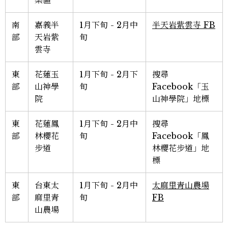
南
嘉義半
1月下旬 - 2月中
半天岩紫雲寺 FB
部
天岩紫
旬
雲寺
東
花蓮玉
1月下旬 - 2月下
搜尋
部
山神學
旬
Facebook「玉
院
山神學院」地標
東
花蓮鳳
1月下旬 - 2月中
搜尋
部
林櫻花
旬
Facebook「鳳
步道
林櫻花步道」地
標
東
台東太
1月下旬 - 2月中
太麻里青山農場
部
麻里青
旬
FB
山農場