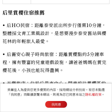
后里賞櫻住宿推薦
• 后HO民宿：距離泰安派出所步行僅需10分鐘，
整體採文青工業風設計，是想要漫步泰安舊站與櫻
花林的年輕旅人最愛。
• 后麗安心親子時尚旅宿：距離賞櫻點約5分鐘車
程，擁有豐富的兒童遊戲設施，讓爸爸媽媽在賞完
櫻花後，小孩也能玩得盡興。
• 米樂旅店：位於后里市中心，開車前往賞櫻區約
美麗佳人為提供您更多優質的內容，採用網站分析技術。若您未點選
10分鐘，生活機能極佳，早餐精緻且房間裝潢簡約
「我同意」而繼續瀏覽本網站，則視為您已同意本站之
隱私權政策
。
明亮。
我同意