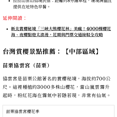
拉拉山雲山仙境民宿：距離約8分鐘車程，環境清幽且
提供在地特色早餐。
延伸閱讀：
新北賞櫻秘境「三峽大熊櫻花林」美瘋！4000棵櫻花
海、夜櫻點燈太浪漫，花期與門票交通接駁全攻略
台灣賞櫻景點推薦：【中部區域】
苗栗協雲宮（苗栗）
協雲宮是苗栗公館著名的賞櫻秘境，海拔約700公
尺。這裡種植約3000多株山櫻花，當山嵐雲霧升
起時，粉紅花海在霧氣中若隱若現，非常有仙氣。
苗栗協雲宮櫻花季