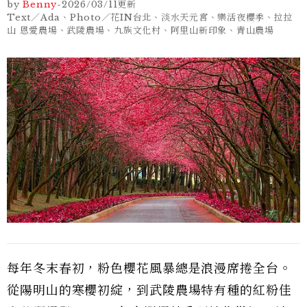
by
Benny
-
2026/03/11
更新
Text／Ada、Photo／花IN台北、淡水天元宮、樂活夜櫻季、拉拉
山 恩愛農場、武陵農場、九族文化村、阿里山新印象、青山農場
每年冬末春初，粉色櫻花風暴總是浪漫席捲全台。
從陽明山的寒櫻初綻，到武陵農場特有種的紅粉佳