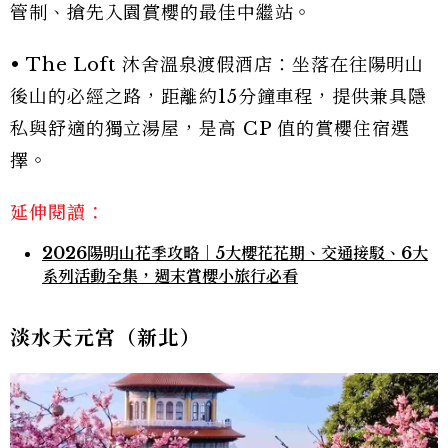
管制、搶先入園賞櫻的最佳中繼站。
• The Loft 沐舍溫泉渡假酒店：坐落在往陽明山
後山的必經之路，距離約15分鐘車程，提供兼具隱
私與舒適的獨立湯屋，是高 CP 值的賞櫻住宿選
擇。
延伸閱讀：
2026陽明山花季攻略｜5大櫻花花期、交通接駁、6大
系列活動全集，週末賞櫻小旅行必看
淡水天元宮（新北）