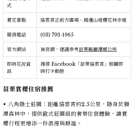
式
賞花景點
協雲宮正前方廣場、周邊山坡櫻花林步道
服務電話
(03) 793-1965
官方網站
無官網，建議參考
苗栗縣獅潭鄉公所
即時花況資
搜尋 Facebook「苗栗協雲宮」相關即
訊
時打卡動態
苗栗賞櫻住宿推薦
• 八角隱士莊園：距離協雲宮約2.5公里，隱身於獅
潭森林中，提供歐式莊園級的奢華住宿體驗，讓賞
櫻行程更增添一份浪漫與靜謐。