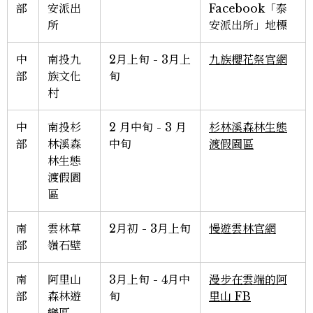
部
安派出
Facebook「泰
所
安派出所」地標
中
南投九
2月上旬 - 3月上
九族櫻花祭官網
部
族文化
旬
村
中
南投杉
2 月中旬 - 3 月
杉林溪森林生態
部
林溪森
中旬
渡假園區
林生態
渡假園
區
南
雲林草
2月初 - 3月上旬
慢遊雲林官網
部
嶺石壁
南
阿里山
3月上旬 - 4月中
漫步在雲端的阿
部
森林遊
旬
里山 FB
樂區