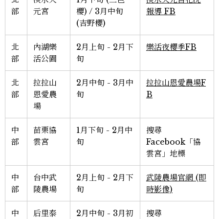
部
元宮
櫻) / 3月中旬
報導 FB
(吉野櫻)
北
內湖樂
2月上旬 - 2月下
樂活夜櫻季FB
部
活公園
旬
北
拉拉山
2月中旬 - 3月中
拉拉山恩愛農場F
部
恩愛農
旬
B
場
中
苗栗協
1月下旬 - 2月中
搜尋
部
雲宮
旬
Facebook「協
雲宮」地標
中
台中武
2月上旬 - 2月下
武陵農場官網 (即
部
陵農場
旬
時影像)
中
后里泰
2月中旬 - 3月初
搜尋