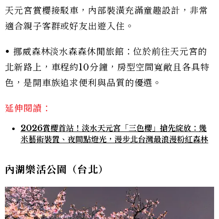
天元宮賞櫻接駁車，內部裝潢充滿童趣設計，非常
適合親子客群或好友出遊入住。
• 挪威森林淡水森森休閒旅館：位於前往天元宮的
北新路上，車程約10分鐘，房型空間寬敞且各具特
色，是開車族追求便利與品質的優選。
延伸閱讀：
2026賞櫻首站！淡水天元宮「三色櫻」搶先綻放：幾
米藝術裝置、夜間點燈光，漫步北台灣最浪漫粉紅森林
內湖樂活公園（台北）