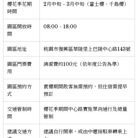
櫻花季花期
2月中旬 - 3月中旬（富士櫻、千島櫻）
時間
園區開放時
08:00 - 18:00
間
園區地址
桃園市復興區華陵里上巴陵中心路143號
園區門票費
清潔費約100元（依年度公告為準）
用
園區預約方
賞櫻期間散客無需預約，但住宿需提早
式
預訂
交通管制時
櫻花季期間中心路實施單向通行及總量
間
管制
建議交通方
建議自行開車，或由中壢接駁車轉乘上