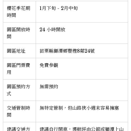
櫻花季花期
1月下旬 - 2月中旬
時間
園區開放時
24 小時開放
間
園區地址
苗栗縣獅潭鄉豐檉8鄰24號
園區門票費
免費參觀
用
園區預約方
無需預約
式
交通管制時
無特定管制，但山路狹小週末容易擁塞
間
建議交通方
建議自行開車，導航經由公館或獅潭上山