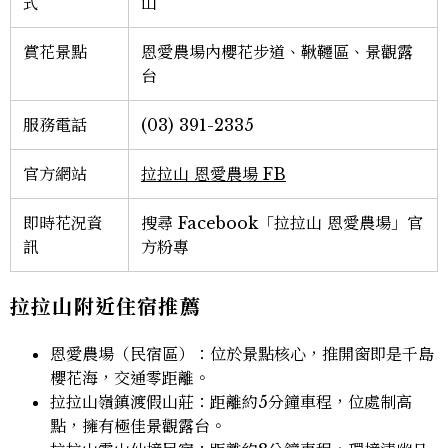
式
山
賞花景點
恩愛農場內櫻花步道、鞦韆區、景觀露
台
服務電話
(03) 391-2335
官方網站
拉拉山 恩愛農場 FB
即時花況資
搜尋 Facebook「拉拉山 恩愛農場」官
訊
方粉專
拉拉山附近住宿推薦
恩愛農場（民宿區）：位於景點核心，推開窗即是千島
櫻花海，交通零距離。
拉拉山嶺鎮渡假山莊：距離約5分鐘車程，位處制高
點，擁有極佳景觀露台。