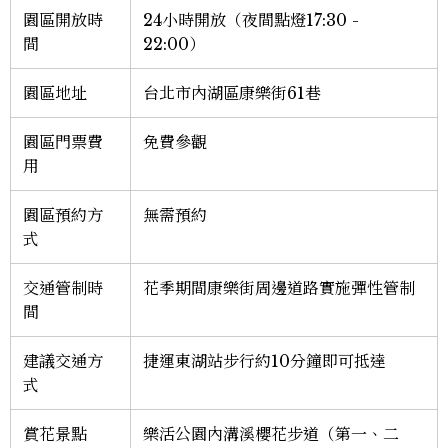
園區開放時
24小時開放（夜間點燈17:30 -
間
22:00）
園區地址
台北市內湖區康樂街61巷
園區門票費
免費參觀
用
園區預約方
無需預約
式
交通管制時
花季期間康樂街周邊道路實施彈性管制
間
建議交通方
捷運東湖站步行約10分鐘即可抵達
式
賞花景點
樂活公園內溝溪櫻花步道（第一、二