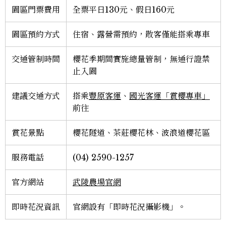
園區門票費用
全票平日130元、假日160元
園區預約方式
住宿、露營需預約，散客僅能搭乘專車
交通管制時間
櫻花季期間實施總量管制，無通行證禁
止入園
建議交通方式
搭乘
豐原客運
、
國光客運「賞櫻專車」
前往
賞花景點
櫻花隧道、茶莊櫻花林、波浪道櫻花區
服務電話
(04) 2590-1257
官方網站
武陵農場官網
即時花況資訊
官網設有「即時花況攝影機」。