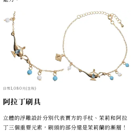
日幣1,080元(含稅)
阿拉丁刷具
立體的浮雕設計分別代表賈方的手杖、茉莉和阿拉
丁三個重要元素，刷頭的部分還是茉莉蘭的漸層！