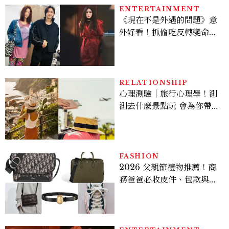
倦感，超神！
ENTERTAINMENT
《現在不是外遇的問題》意
外好看！抓偷吃反轉變命
案？金憓秀傳奇美腿被讚
爆、金智勳大秀腹肌，曹汝
貞雙影后飆戲，線上看7大
看點懶人包
RELATIONSHIP
心理測驗｜旅行心理學！測
測去什麼景點玩 會為你帶來
好運
FASHION
2026 父親節禮物推薦！商
務爸爸必收皮件、包款與鞋
履一次看