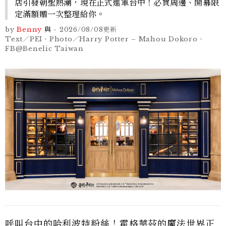
店引發朝聖熱潮，現在正式進軍台中！必買周邊、開幕限
定滿額贈一次整理給你。
by
Benny
與
-
2026/08/08
更新
Text／PEI、Photo／Harry Potter – Mahou Dokoro、
FB@Benelic Taiwan
呼叫台中的哈利波特粉絲！霍格華茲的魔法世界正