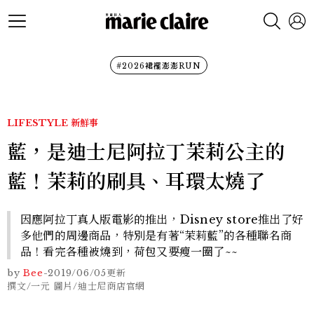
#2026裙襬澎澎RUN
LIFESTYLE
新鮮事
藍，是迪士尼阿拉丁茉莉公主的
藍！茉莉的刷具、耳環太燒了
因應阿拉丁真人版電影的推出，Disney store推出了好
多他們的周邊商品，特別是有著“茉莉藍”的各種聯名商
品！看完各種被燒到，荷包又要瘦一圈了~~
by
Bee
-
2019/06/05
更新
撰文/一元 圖片/迪士尼商店官網