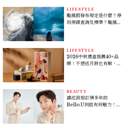
LIFESTYLE
颱風假發布規定是什麼？停
班停課查詢及標準？颱風假
有薪水嗎、可否拒絕上班？
LIFESTYLE
2026中秋禮盒推薦40+品
牌！不想送月餅也有解，送
長輩、送客戶一次挑
BEAUTY
讓池昌旭訂情多年的
Bello.U到底有何魅力！揭
密男神發光乳霜～「肽光透
亮緊緻霜」如何打造日不落
的透亮肌，熬夜拍戲不顯疲