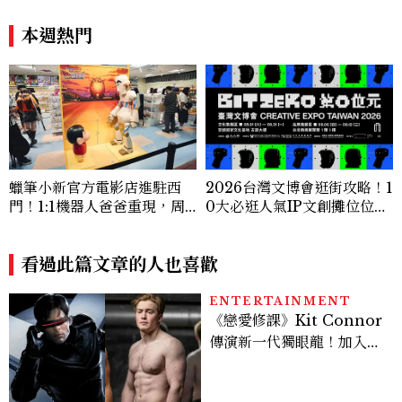
外在同樣重要。」
笑，我們就有機會玩在一起，
讓敵人成為朋友。」
本週熱門
蠟筆小新官方電影店進駐西
2026台灣文博會逛街攻略！1
門！1:1機器人爸爸重現，周
0大必逛人氣IP文創攤位位
邊亮點與地點一次看
置、品牌亮點商品一次看
看過此篇文章的人也喜歡
ENTERTAINMENT
《戀愛修課》Kit Connor
傳演新一代獨眼龍！加入新
版《X戰警》，可望搭檔
Sadie Sink