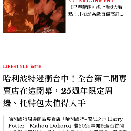
ENTERTAINMENT
《早春晴朗》線上看6大看
點！井柏然為戲自備高訂，
孫千苦等地下戀轉正，雨夜
激吻獲讚慾感天花板
LIFESTYLE
新鮮事
哈利波特迷衝台中！全台第二間專
賣店在這開幕，25週年限定周
邊、托特包太值得入手
哈利波特周邊商品專賣店「哈利波特–魔法之地 Harry
Potter - Mahou Dokoro」繼2025年開設全台首間