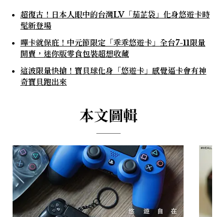
超復古！日本人眼中的台灣LV「茄芷袋」化身悠遊卡時
髦新登場
嗶卡就保庇！中元節限定「乖乖悠遊卡」全台7-11限量
開賣，迷你版零食包裝超想收藏
這波限量快搶！寶貝球化身「悠遊卡」感覺逼卡會有神
奇寶貝跑出來
本文圖輯