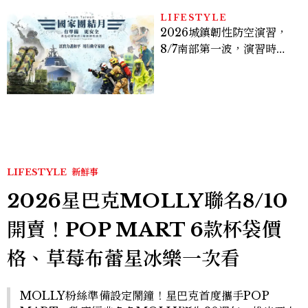
LIFESTYLE
2026城鎮韌性防空演習，
8/7南部第一波，演習時
間、可以出門嗎？罰款懶人
包
LIFESTYLE
新鮮事
2026星巴克MOLLY聯名8/10
開賣！POP MART 6款杯袋價
格、草莓布蕾星冰樂一次看
MOLLY粉絲準備設定鬧鐘！星巴克首度攜手POP