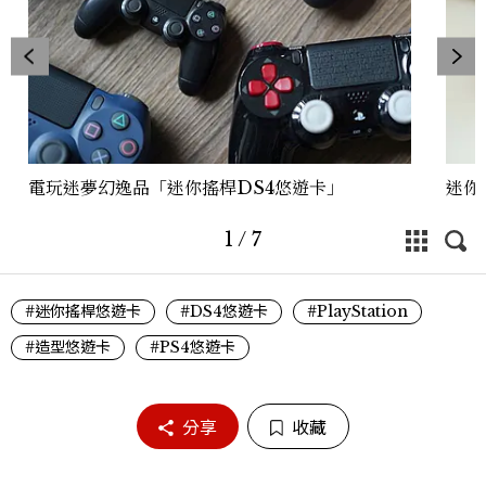
電玩迷夢幻逸品「迷你搖桿DS4悠遊卡」
迷你
1
/
7
#迷你搖桿悠遊卡
#DS4悠遊卡
#PlayStation
#造型悠遊卡
#PS4悠遊卡
分享
收藏