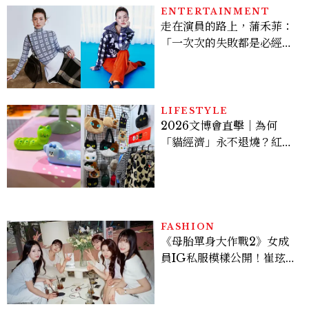
看點懶人包
ENTERTAINMENT
走在演員的路上，蒲禾菲：
「一次次的失敗都是必經過
程，必須要經過那些練習，
才能做得好。」
LIFESTYLE
2026文博會直擊｜為何
「貓經濟」永不退燒？紅到
國際的台灣療癒插畫、曼谷
新潮貓系品牌，今年不能錯
過的貓咪IP推薦
FASHION
《母胎單身大作戰2》女成
員IG私服模樣公開！崔玹諝
溫柔系歐膩粉絲飆漲、金秀
炫竟是低調千金？