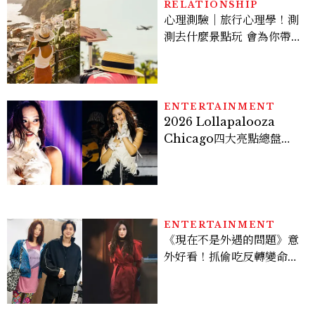
RELATIONSHIP
心理測驗｜旅行心理學！測
測去什麼景點玩 會為你帶來
好運
ENTERTAINMENT
2026 Lollapalooza
Chicago四大亮點總盤
點， JENNIE、 CORTIS
登台，K-POP擄獲全球！
ENTERTAINMENT
《現在不是外遇的問題》意
外好看！抓偷吃反轉變命
案？金憓秀傳奇美腿被讚
爆、金智勳大秀腹肌，曹汝
貞雙影后飆戲，線上看7大