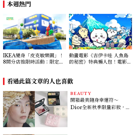
費玩到飽
帥到老的關鍵
本週熱門
IKEA變身「皮克敏樂園」！
動畫電影《吉伊卡哇 人魚島
8間分店推限時活動：限定金
的秘密》特典懶人包！電影劇
色花苗、皮克敏造型紙帽完整
情、威秀秀泰全台影城周邊一
攻略
次看
看過此篇文章的人也喜歡
BEAUTY
開箱最美隨身幸運符～
Dior全新秋季限量彩妝，
幸運草圖騰從眼影到唇膏外
殼都想收藏！官網 8/7 開
賣，晚一步就沒了！