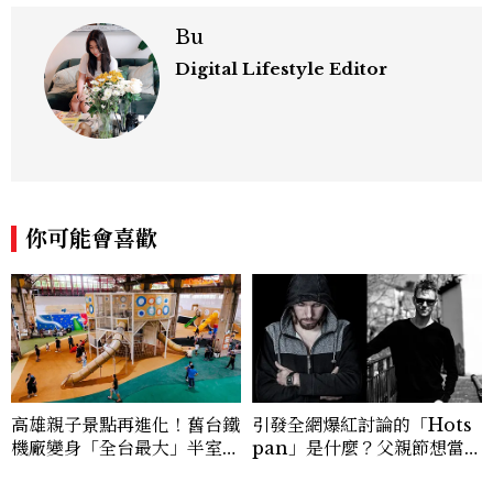
Bu
Digital Lifestyle Editor
你可能會喜歡
高雄親子景點再進化！舊台鐵
引發全網爆紅討論的「Hots
機廠變身「全台最大」半室內
pan」是什麼？父親節想當天
樂園，8/8開幕、30項設施免
菜老爸並不難，掌握活到老、