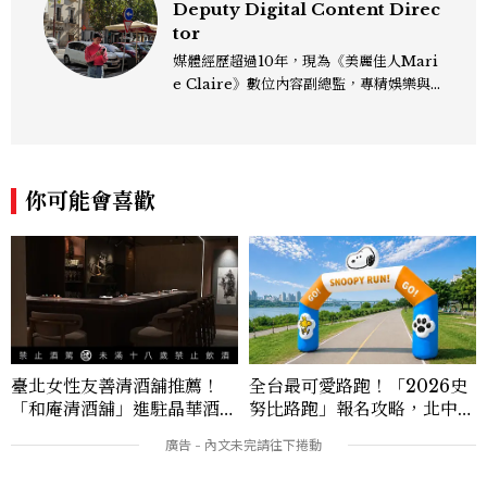
Deputy Digital Content Direc
tor
媒體經歷超過10年，現為《美麗佳人Mari
e Claire》數位內容副總監，專精娛樂與
生活風格領域，處理國內外名人消息、頒獎
典禮與大型內容企劃。 ren_chen@mct
w.com.tw
你可能會喜歡
臺北女性友善清酒舖推薦！
全台最可愛路跑！「2026史
「和庵清酒舖」進駐晶華酒
努比路跑」報名攻略，北中南
店：首創五行心情選酒、單杯
3場次、物資包開箱、限定周
180元起輕鬆微醺
邊一次看