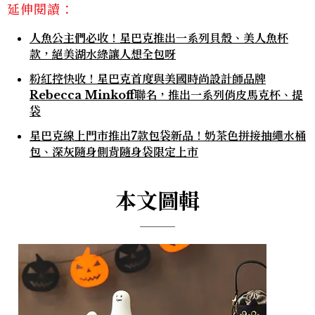
延伸閱讀：
人魚公主們必收！星巴克推出一系列貝殼、美人魚杯
款，絕美湖水綠讓人想全包呀
粉紅控快收！星巴克首度與美國時尚設計師品牌
Rebecca Minkoff聯名，推出一系列俏皮馬克杯、提
袋
星巴克線上門市推出7款包袋新品！奶茶色拼接抽繩水桶
包、深灰隨身側背隨身袋限定上市
本文圖輯