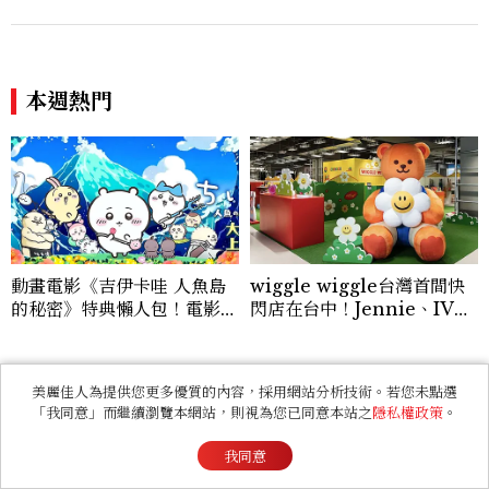
本週熱門
動畫電影《吉伊卡哇 人魚島
wiggle wiggle台灣首間快
的秘密》特典懶人包！電影劇
閃店在台中！Jennie、IVE
情、威秀秀泰全台影城周邊一
都愛，超萌限時「夏日小屋」
次看
必逛
看過此篇文章的人也喜歡
美麗佳人為提供您更多優質的內容，採用網站分析技術。若您未點選
「我同意」而繼續瀏覽本網站，則視為您已同意本站之
隱私權政策
。
ENTERTAINMENT
《早春晴朗》線上看6大看
我同意
點！井柏然為戲自備高訂，