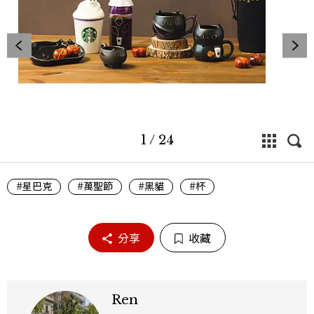
1
/
24
#星巴克
#萬聖節
#黑貓
#杯
分享
收藏
Ren