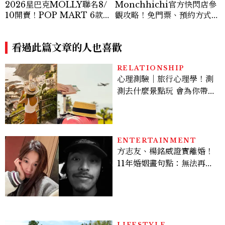
2026星巴克MOLLY聯名8/
Monchhichi官方快閃店參
10開賣！POP MART 6款
觀攻略！免門票、預約方式、
杯袋價格、草莓布蕾星冰樂一
必買清單、見面會時段一次看
次看
看過此篇文章的人也喜歡
RELATIONSHIP
心理測驗｜旅行心理學！測
測去什麼景點玩 會為你帶來
好運
ENTERTAINMENT
方志友、楊銘威證實離婚！
11年婚姻畫句點：無法再做
情人，但永遠是家人
LIFESTYLE