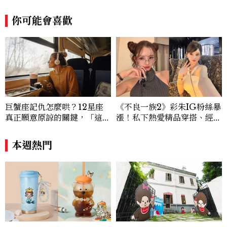
你可能會喜歡
巨蟹座記仇怎麼哄？12星座
《不良一族2》彩朱IG粉絲暴
真正願意原諒的關鍵，「這星
漲！私下熱愛精品穿搭、經營
座」道歉沒用，要看你下一次
服飾品牌，堪稱品味最好女成
怎麼做
員
本週熱門