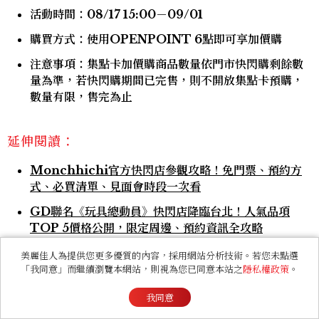
活動時間：08/17 15:00－09/01
購買方式：使用OPENPOINT 6點即可享加價購
注意事項：集點卡加價購商品數量依門市快閃購剩餘數
量為準，若快閃購期間已完售，則不開放集點卡預購，
數量有限，售完為止
延伸閱讀：
Monchhichi官方快閃店參觀攻略！免門票、預約方
式、必買清單、見面會時段一次看
GD聯名《玩具總動員》快閃店降臨台北！人氣品項
TOP 5價格公開，限定周邊、預約資訊全攻略
高雄《湯姆貓與傑利鼠》台味快閃店免費逛！美麗島站
美麗佳人為提供您更多優質的內容，採用網站分析技術。若您未點選
30+限定周邊、拍照亮點及集章活動快衝
「我同意」而繼續瀏覽本網站，則視為您已同意本站之
隱私權政策
。
我同意