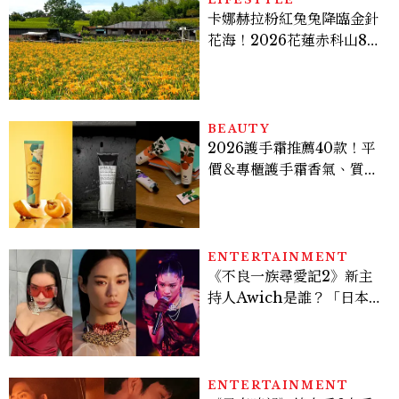
卡娜赫拉粉紅兔兔降臨金針
花海！2026花蓮赤科山8月
迎滿開花期，40公頃金色花
毯＋夢幻打卡攻略
BEAUTY
2026護手霜推薦40款！平
價＆專櫃護手霜香氣、質
地、使用評價
ENTERTAINMENT
《不良一族尋愛記2》新主
持人Awich是誰？「日本嘻
哈女王」人生比節目更抓
馬：25歲喪夫、家中遭槍擊
掃射
ENTERTAINMENT