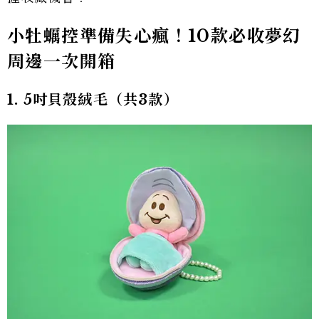
小牡蠣控準備失心瘋！10款必收夢幻
周邊一次開箱
1. 5吋貝殼絨毛（共3款）