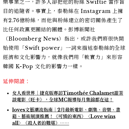
樂事業之一，許多人卻把他的粉絲 Swiftie 當作盲
目的追隨者。事實上，泰勒絲在 Instagram 上擁
有2.76億粉絲，而他與粉絲建立的密切關係產生了
比任何政黨更團結的團體。彭博新聞社
（Bloomberg News）指出，或許我們將很快開
始使用「Swift power」一詞來描述泰勒絲的全球
經濟和文化影響力，就像我們用「軟實力」來形容
韓國 K-Pop 文化的影響力一樣。
延伸閱讀：
女人看世界｜捷克版專訪Timothée Chalamet甜茶
談電影《旺卡》，全球MC報導每月集錦都在這！
loves文藝潮流指南｜2月最新電影、劇集、音樂、書
籍、藝術展演推薦！《可憐的東西》〈Love wins
all〉《殺人者的難堪》⋯⋯