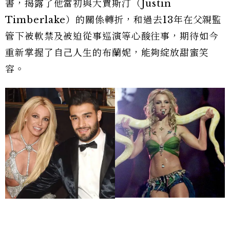
書，揭露了他當初與大賈斯汀（Justin
Timberlake）的關係轉折，和過去13年在父親監
管下被軟禁及被迫從事巡演等心酸往事，期待如今
重新掌握了自己人生的布蘭妮，能夠綻放甜蜜笑
容。