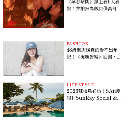
《早春晴朗》線上看6大看
點！井柏然為戲自備高訂，
孫千苦等地下戀轉正，雨夜
激吻獲讚慾感天花板
FASHION
48歲嚴志媛真的看不出年
紀！《復職警察》回歸，5
個私服減齡公式一次看
LIFESTYLE
2026蘇梅島必訪！SAii度
假村SunRay Social &
Swim Club全新開箱，6
大亮點體驗懶人包