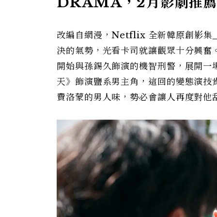
DRAMA，2月影劇推
改編自網漫，Netflix 全新韓原創影集
決的氣勢，光看卡司就讓觀眾十分興奮
開始與孫錫久飾演的機智刑警，展開一
天》飾演鹽系男主角，這回的變態演技
費洛蒙的男人味，勢必會讓人再度對他刮目相