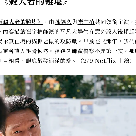
薦《殺人者的難堪》
《殺人者的難堪》
，由
孫錫久
與
崔宇植
共同領銜主演，
。內容描繪崔宇植飾演的平凡大學生在意外殺人後頻起
場永無止境的貓抓老鼠的攻防戰。早前在《那年，我們
肯定會讓人毛骨悚然。孫錫久飾演警察不是第一次，那
看，眼底散發滿滿的愛。（2/9 Netflix 上線）