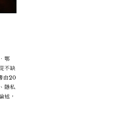
．鄂
從不缺
書由20
、隱私
論述，