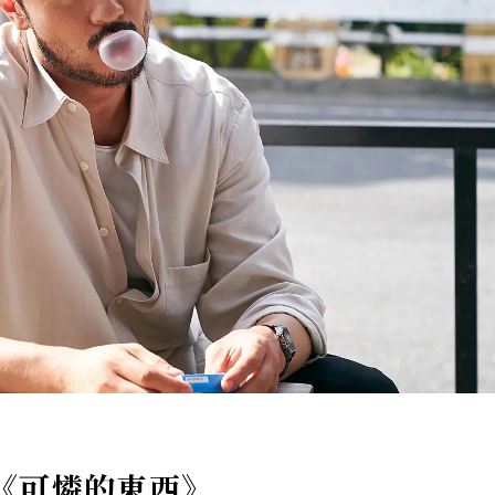
薦《可憐的東西》