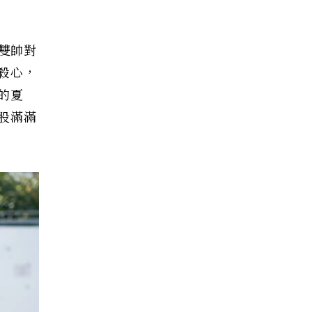
雙帥對
殺心，
的夏
股滿滿