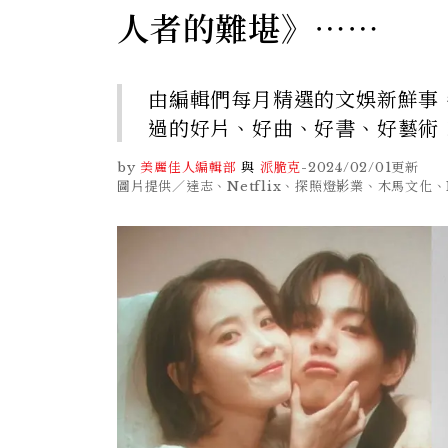
人者的難堪》⋯⋯
由編輯們每月精選的文娛新鮮事
過的好片、好曲、好書、好藝術
by
美麗佳人編輯部
與
派脆克
-
2024/02/01
更新
圖片提供／達志、Netflix、探照燈影業、木馬文化、E