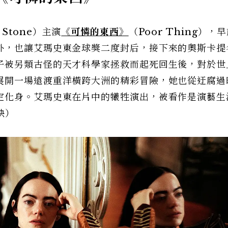
 Stone）主演
《可憐的東西》
（Poor Thing），
外，也讓艾瑪史東金球獎二度封后，接下來的奧斯卡提
子被另類古怪的天才科學家拯救而起死回生後，對於世
展開一場遠渡重洋橫跨大洲的精彩冒險，她也從迂腐過
定化身。艾瑪史東在片中的犧牲演出，被看作是演藝生
映）