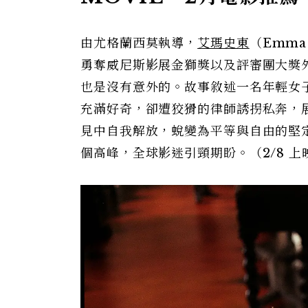
由尤格蘭西莫執導，
艾瑪史東
（Emma
勇奪威尼斯影展金獅獎以及評審團大獎
也是沒有意外的。故事敘述一名年輕女
充滿好奇，卻遭狡猾的律師誘拐私奔，
見中自我解放，蛻變為平等與自由的堅
個高峰，全球影迷引頸期盼。（2/8 上