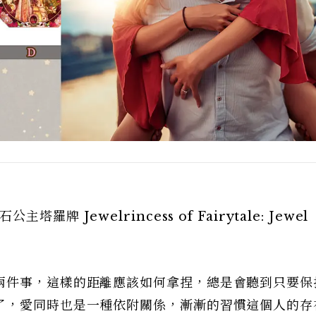
羅牌 Jewelrincess of Fairytale: Jewel
兩件事，這樣的距離應該如何拿捏，總是會聽到只要保
了，愛同時也是一種依附關係，漸漸的習慣這個人的存