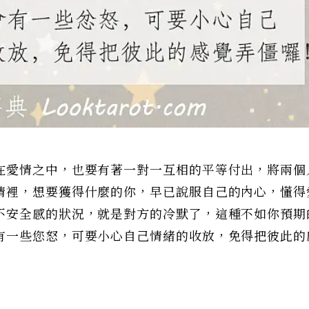
在愛情之中，也要有著一對一互相的平等付出，將兩個
情裡，想要獲得什麼的你，早已說服自己的內心，懂得
不安全感的狀況，就是對方的冷默了，這種不如你預期
有一些您怒，可要小心自己情緒的收放，免得把彼此的