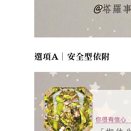
選項A｜安全型依附