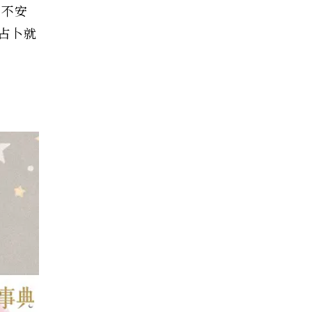
生不安
占卜就