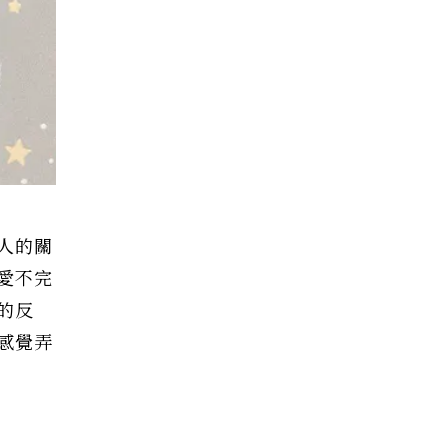
人的關
愛不完
的反
感覺弄