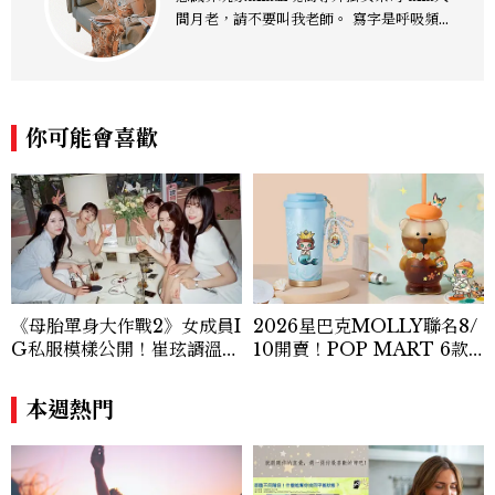
間月老，請不要叫我老師。 寫字是呼吸頻
率，創作是免疫系統，敏感神經專門蒐集日
常細節， 多官感知天賦是驅動我在這世界
上完成生命意義的使命與任務。 人生是一
場有趣的舞台劇啊！ 帶給觀眾感動、歡樂
你可能會喜歡
只是小技巧， 每天能讓自己享受其中才是
真本事。 很喜歡莎士比亞的一句話： 「人
們可以支配自己的命運，若我們受制於人，
那錯不在命運，而在我們自己。」 整合完
全型的清醒意識，你是你，你也不是你，
回到全然的是
《母胎單身大作戰2》女成員I
2026星巴克MOLLY聯名8/
G私服模樣公開！崔玹諝溫柔
10開賣！POP MART 6款
系歐膩粉絲飆漲、金秀炫竟是
杯袋價格、草莓布蕾星冰樂一
低調千金？
次看
本週熱門