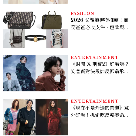
的透亮肌，熬夜拍戲不顯疲
倦感，超神！
FASHION
2026 父親節禮物推薦！商
務爸爸必收皮件、包款與鞋
履一次看
ENTERTAINMENT
《財閥 X 刑警2》好看嗎？
安普賢對決最帥反派俞承
豪，鄭恩彩接棒女主，開專
機、刷黑卡，用錢輾壓罪犯
的陳利手回來了，這次能玩
多大？
ENTERTAINMENT
《現在不是外遇的問題》意
外好看！抓偷吃反轉變命
案？金憓秀傳奇美腿被讚
爆、金智勳大秀腹肌，曹汝