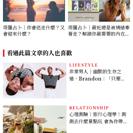
塔羅占卜｜你會送走什麼？又
塔羅占卜｜最近總是被情緒牽
會迎來什麼？
著走？解鎖你最需要的內在平
衡與情緒轉念心法
看過此篇文章的人也喜歡
LIFESTYLE
非常男人｜幽默的生存之
道，Brandon：「只要能
讓大家笑，我們就有機會玩
在一起，讓敵人成為朋
友。」
RELATIONSHIP
心理測驗｜旅行心理學！測
測去什麼景點玩 會為你帶來
好運