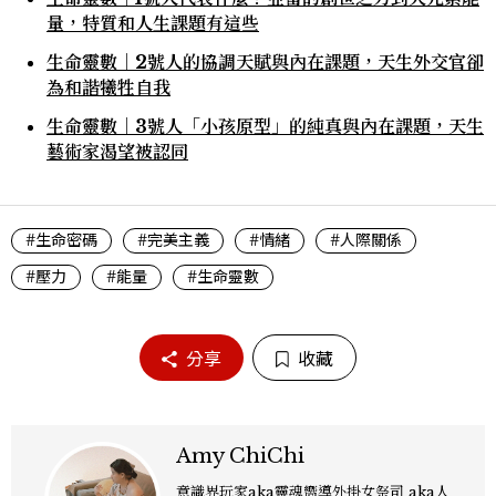
量，特質和人生課題有這些
生命靈數｜2號人的協調天賦與內在課題，天生外交官卻
為和諧犧牲自我
生命靈數｜3號人「小孩原型」的純真與內在課題，天生
藝術家渴望被認同
#生命密碼
#完美主義
#情緒
#人際關係
#壓力
#能量
#生命靈數
分享
收藏
Amy ChiChi
意識界玩家aka靈魂嚮導外掛女祭司 aka人