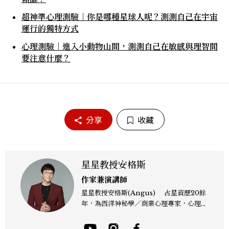
超神準心理測驗｜你是哪種星球人呢？測測自己在宇宙
運行的獨特方式
心理測驗｜進入小動物山間，測測自己在敏感與理智間
要注意什麼？
分享
收藏
星星教授安格斯
作家兼演講師
星星教授安格斯(Angus) 占星資歷20餘
年，為西洋神秘學／商業心理專家，心理諮
詢師，曾任電視台晨間新聞星座主播；200
4年起出書近30本相關著作，專業領域涵蓋