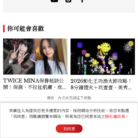
占星星座、塔羅、生命靈數、盧恩符文、色
彩、血型、潛意識心理測驗與占卜等。 《F
B/IG:星星教授安格斯》 《Youtube：安
格斯的星座元宇宙》 ★線上課程：《2025
你可能會喜歡
現代占星課》https://shifu.tw/courses/
angus
TWICE MINA保養秘訣公
2026彰化王功漁火節攻略！
開！保濕、不拉扯肌膚、皮拉
8分鐘煙火＋玖壹壹、美秀集
提斯，6個日常習慣養出牛奶
團開唱，千人烤蚵、鯊魚先生
肌
一次玩
美麗佳人為提供您更多優質的內容，採用網站分析技術。若您未點選
「我同意」而繼續瀏覽本網站，則視為您已同意本站之
隱私權政策
。
我同意