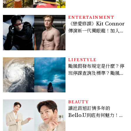
ENTERTAINMENT
《戀愛修課》Kit Connor
傳演新一代獨眼龍！加入新
版《X戰警》，可望搭檔
Sadie Sink
LIFESTYLE
颱風假發布規定是什麼？停
班停課查詢及標準？颱風假
有薪水嗎、可否拒絕上班？
BEAUTY
讓池昌旭訂情多年的
Bello.U到底有何魅力！揭
密男神發光乳霜～「肽光透
亮緊緻霜」如何打造日不落