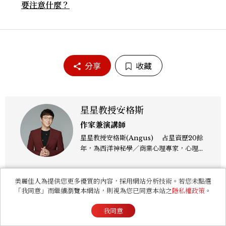
要注意什麼？
分享
收藏
星星教授安格斯
作家兼演講師
星星教授安格斯(Angus) 占星資歷20餘
年，為西洋神秘學／商業心理專家，心理諮
詢師，曾任電視台晨間新聞星座主播；200
4年起出書近30本相關著作，專業領域涵蓋
占星星座、塔羅、生命靈數、盧恩符文、色
美麗佳人為提供您更多優質的內容，採用網站分析技術。若您未點選
彩、血型、潛意識心理測驗與占卜等。 《F
「我同意」而繼續瀏覽本網站，則視為您已同意本站之
隱私權政策
。
B/IG:星星教授安格斯》 《Youtube：安
我同意
格斯的星座元宇宙》 ★線上課程：《2025
你可能會喜歡
現代占星課》https://shifu.tw/courses/