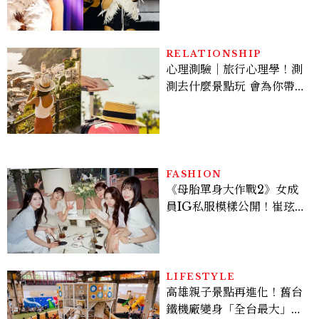
點， JENNIE、 CORTIS
登台，K-POP擄獲全球！
RELATIONSHIP
心理測驗｜旅行心理學！測
測去什麼景點玩 會為你帶來
好運
FASHION
《母胎單身大作戰2》女成
員IG私服模樣公開！崔玹諝
溫柔系歐膩粉絲飆漲、金秀
炫竟是低調千金？
LIFESTYLE
高雄親子景點再進化！舊台
鐵機廠變身「全台最大」半