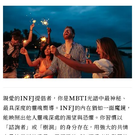
親愛的INFJ提倡者，你是MBTI光譜中最神秘、
最具深度的靈魂嚮導。INFJ的內在猶如一面魔鏡，
能映照出他人靈魂深處的渴望與恐懼。你習慣以
「諮詢者」或「樹洞」的身分存在，用強大的共情