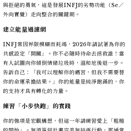
與拒絕的勇氣，這是發展INFJ的劣勢功能（Se／
外向實覺）走向整合的關鍵期。
建立能量過濾網
INFJ常因界限模糊而耗竭，2026年請試著為你的
共感設定「開關」。你不必隨時待命去拯救誰！當
有人試圖向你傾倒情緒垃圾時，溫和地後退一步。
告訴自己：「我可以理解你的痛苦，但我不需要替
你的命運承擔結果。」你的能量是純淨飽滿的，你
的支持才具有轉化的力量。
練習「小步快跑」的實踐
你的強項是宏觀構想，但這一年請練習愛上「粗糙
的開始」。無須等到計畫完美無缺再行動，那通常