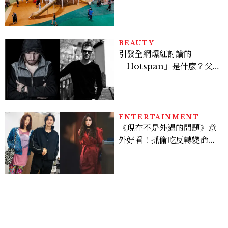
室內樂園，8/8開幕、30項
設施免費玩到飽
BEAUTY
引發全網爆紅討論的
「Hotspan」是什麼？父
親節想當天菜老爸並不難，
掌握活到老、帥到老的關鍵
ENTERTAINMENT
《現在不是外遇的問題》意
外好看！抓偷吃反轉變命
案？金憓秀傳奇美腿被讚
爆、金智勳大秀腹肌，曹汝
貞雙影后飆戲，線上看7大
看點懶人包