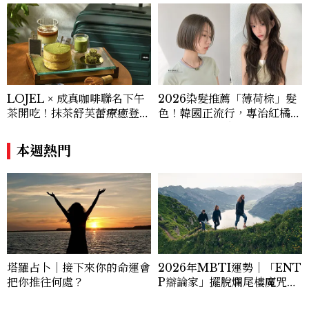
的記憶，讓我們共同啟程，靜聽內心的聲
音，解開藏匿在記憶中的秘密。想像蝴蝶引
導你開啟愛與智慧的光芒照亮前行的道路，
踏上這趟神秘之旅，讓靈魂在愛的擁抱中覺
醒，綻放屬於自己獨特的光芒。
LOJEL × 成真咖啡聯名下午
2026染髮推薦「薄荷棕」髮
茶開吃！抹茶舒芙蕾療癒登
色！韓國正流行，專治紅橘
場，期間限定至9/30
感，不漂也能染出高級透明感
本週熱門
塔羅占卜｜接下來你的命運會
2026年MBTI運勢｜「ENT
把你推往何處？
P辯論家」擺脫爛尾樓魔咒，
炸開通往新時代的破口