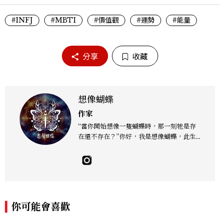
#INFJ
#MBTI
#價值觀
#運勢
#能量
分享
收藏
想像蝴蝶
作家
“當你開始想像一隻蝴蝶時，那一刻牠是存
在還不存在？”你好，我是想像蝴蝶，此生
身而為人的目的是協助迷失航道的靈魂或星
際種子們找到歸途。在這個瞬息萬變的世界
裡，我們因進入人類系統，投入實相迷失了
自己的本真，忘記了靈魂的本質。然而，每
一個心靈的角落，都藏著一個獨特的靈魂印
記，等待著被喚醒，透過星塵、月亮、大地
你可能會喜歡
之母的能量場，穿越宇宙尋找那屬於自己的
獨特靈魂印記。啟動內在的奇蹟，重拾遺忘