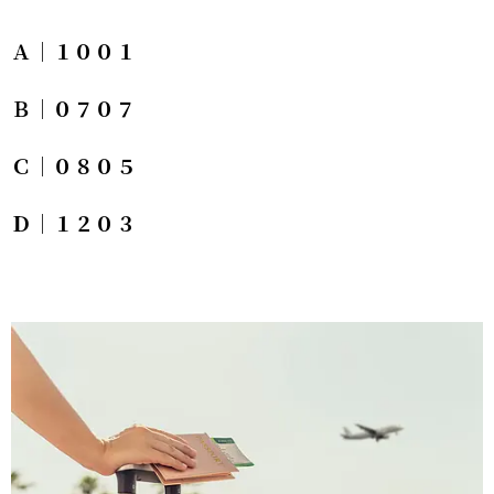
Ａ｜１００１
Ｂ｜０７０７
Ｃ｜０８０５
Ｄ｜１２０３