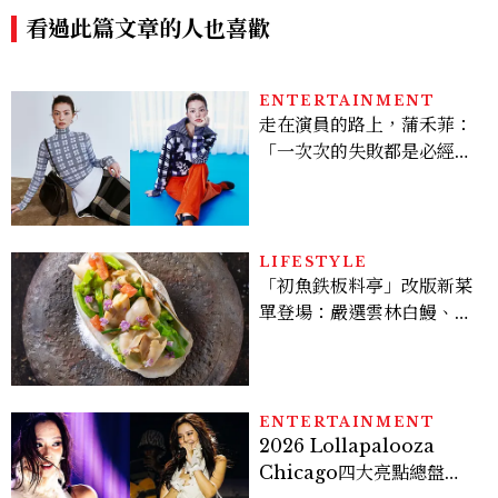
看過此篇文章的人也喜歡
ENTERTAINMENT
走在演員的路上，蒲禾菲：
「一次次的失敗都是必經過
程，必須要經過那些練習，
才能做得好。」
LIFESTYLE
「初魚鉄板料亭」改版新菜
單登場：嚴選雲林白鰻、海
松貝交織旬味，限時推出父
親節升級優惠
ENTERTAINMENT
2026 Lollapalooza
Chicago四大亮點總盤