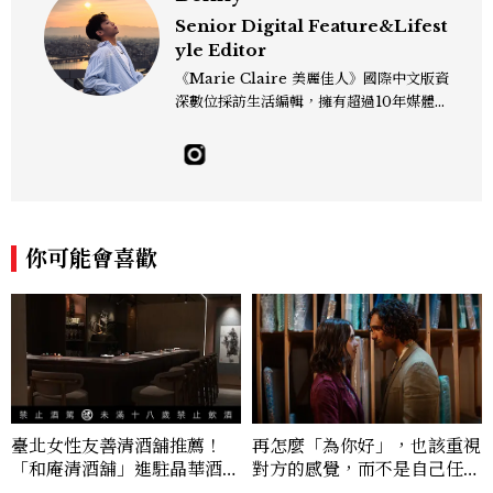
Senior Digital Feature&Lifest
yle Editor
《Marie Claire 美麗佳人》國際中文版資
深數位採訪生活編輯，擁有超過10年媒體與
編輯實務經驗。目前專注及深耕於全球各地
飯店、奢華旅宿、旅遊景點、航空等領域，
另涉獵3C家電、居家生活範疇，具備實測
開箱與趨勢剖析能力。 曾擔任即時新聞編
輯、時尚鐘錶線記者，擅長以精闢觀點挖掘
獨特角度，採訪足跡遍及馬爾地夫、紐西
你可能會喜歡
蘭、瑞士、德國、瑞典、亞洲主要城市，合
作品牌包含Aman、Four Seasons、Ca
pella、Mandarin Oriental、JOAL
I、Raffles、Banyan Tree、IHG、Ma
rriott等頂級飯店集團。 策劃並執行超過7
0篇深度專題「MC開房間」、260 篇以上
「玩咖懶人包」盤點類文章，致力用專業視
角提供讀者最新話題、兼具風格與實用的高
臺北女性友善清酒舖推薦！
再怎麼「為你好」，也該重視
品質生活旅遊靈感內容。 Contact：ben
「和庵清酒舖」進駐晶華酒
對方的感覺，而不是自己任意
ny_yang@mctw.com.tw
店：首創五行心情選酒、單杯
詮釋，否則那只是一種失控的