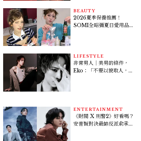
BEAUTY
2026夏季保養推薦！
SOMI全昭彌夏日愛用品公
開，防曬、護髮、止汗、頭
皮保養10款好物一次看
LIFESTYLE
非常男人｜美男的條件，
Eko：「不要以貌取人，內
在與外在同樣重要。」
ENTERTAINMENT
《財閥 X 刑警2》好看嗎？
安普賢對決最帥反派俞承
豪，鄭恩彩接棒女主，開專
機、刷黑卡，用錢輾壓罪犯