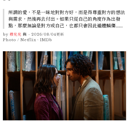
所謂的愛，不是一昧地對對方好，而是得尊重對方的想法
與需求，然後再去付出。如果只從自己的角度作為出發
點，那麼無論是對方或自己，也都只會因此遍體鱗傷……
by
穆光光
與
-
2026/08/04
更新
Photo / Netflix、IMDb