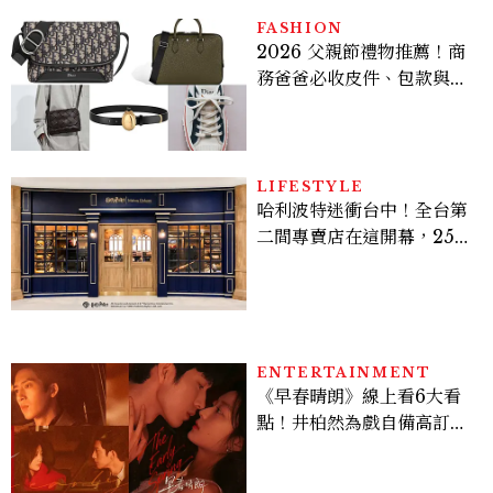
FASHION
2026 父親節禮物推薦！商
務爸爸必收皮件、包款與鞋
履一次看
LIFESTYLE
哈利波特迷衝台中！全台第
二間專賣店在這開幕，25週
年限定周邊、托特包太值得
入手
ENTERTAINMENT
《早春晴朗》線上看6大看
點！井柏然為戲自備高訂，
孫千苦等地下戀轉正，雨夜
激吻獲讚慾感天花板