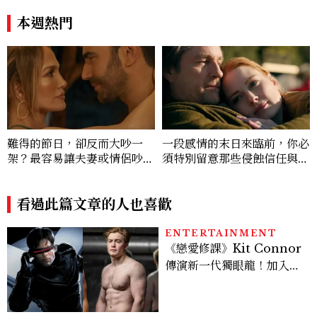
180元起輕鬆微醺
傷害，而不是愛
本週熱門
難得的節日，卻反而大吵一
一段感情的末日來臨前，你必
架？最容易讓夫妻或情侶吵架
須特別留意那些侵蝕信任與親
的6種節日
密感的「末日四騎士」蹤跡
看過此篇文章的人也喜歡
ENTERTAINMENT
《戀愛修課》Kit Connor
傳演新一代獨眼龍！加入新
版《X戰警》，可望搭檔
Sadie Sink